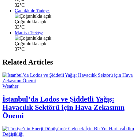
32°C
Çanakkale
Türkiye
Çoğunlukla açık
33°C
Manisa
Türkiye
Çoğunlukla açık
37°C
Related Articles
Weather
İstanbul’da Lodos ve Şiddetli Yağış:
Havacılık Sektörü için Hava Zekasının
Önemi
İklim
Değişikliği