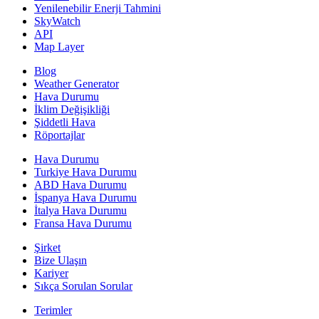
Yenilenebilir Enerji Tahmini
SkyWatch
API
Map Layer
Blog
Weather Generator
Hava Durumu
İklim Değişikliği
Şiddetli Hava
Röportajlar
Hava Durumu
Turkiye Hava Durumu
ABD Hava Durumu
İspanya Hava Durumu
İtalya Hava Durumu
Fransa Hava Durumu
Şirket
Bize Ulaşın
Kariyer
Sıkça Sorulan Sorular
Terimler