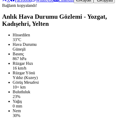
X
Facebook
WhatsApp
LinkedIn
Kaydet
Kopyala
Bağlantı kopyalandı!
Anlık Hava Durumu Gözlemi - Yozgat,
Kadışehri, Yelten
Hissedilen
33°C
Hava Durumu
Güneşli
Basınç
867 hPa
Rüzgar Hızı
16 km/h
Rüzgar Yönü
Yıldız (Kuzey)
Görüş Mesafesi
10+ km
Bulutluluk
23%
Yağış
0 mm
Nem
30%