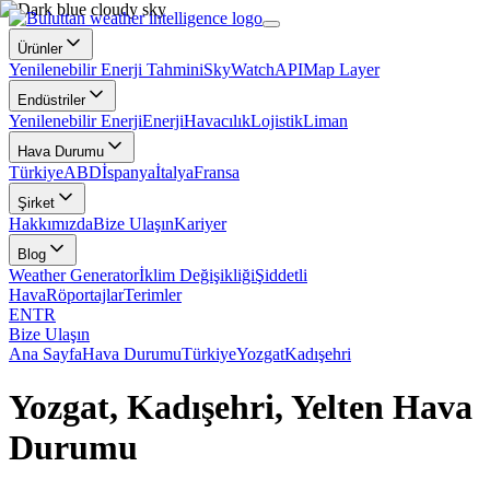
Ürünler
Yenilenebilir Enerji Tahmini
SkyWatch
API
Map Layer
Endüstriler
Yenilenebilir Enerji
Enerji
Havacılık
Lojistik
Liman
Hava Durumu
Türkiye
ABD
İspanya
İtalya
Fransa
Şirket
Hakkımızda
Bize Ulaşın
Kariyer
Blog
Weather Generator
İklim Değişikliği
Şiddetli
Hava
Röportajlar
Terimler
EN
TR
Bize Ulaşın
Ana Sayfa
Hava Durumu
Türkiye
Yozgat
Kadışehri
Yozgat, Kadışehri, Yelten Hava
Durumu