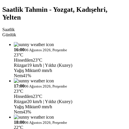
Saatlik Tahmin - Yozgat, Kadışehri,
Yelten
Saatlik
Günlük
16:00
06 Ağustos 2026, Perşembe
23°C
Hissedilen
23°C
Rüzgar
19 km/h
| Yıldız (Kuzey)
Yağış Miktarı
0 mm/h
Nem
41%
17:00
06 Ağustos 2026, Perşembe
23°C
Hissedilen
23°C
Rüzgar
20 km/h
| Yıldız (Kuzey)
Yağış Miktarı
0 mm/h
Nem
43%
18:00
06 Ağustos 2026, Perşembe
22°C