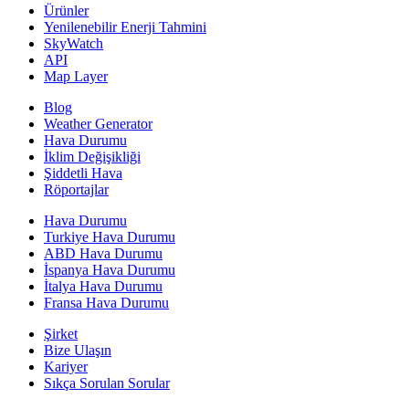
Ürünler
Yenilenebilir Enerji Tahmini
SkyWatch
API
Map Layer
Blog
Weather Generator
Hava Durumu
İklim Değişikliği
Şiddetli Hava
Röportajlar
Hava Durumu
Turkiye Hava Durumu
ABD Hava Durumu
İspanya Hava Durumu
İtalya Hava Durumu
Fransa Hava Durumu
Şirket
Bize Ulaşın
Kariyer
Sıkça Sorulan Sorular