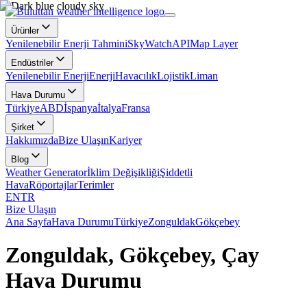
Ürünler
Yenilenebilir Enerji Tahmini
SkyWatch
API
Map Layer
Endüstriler
Yenilenebilir Enerji
Enerji
Havacılık
Lojistik
Liman
Hava Durumu
Türkiye
ABD
İspanya
İtalya
Fransa
Şirket
Hakkımızda
Bize Ulaşın
Kariyer
Blog
Weather Generator
İklim Değişikliği
Şiddetli
Hava
Röportajlar
Terimler
EN
TR
Bize Ulaşın
Ana Sayfa
Hava Durumu
Türkiye
Zonguldak
Gökçebey
Zonguldak, Gökçebey, Çay
Hava Durumu