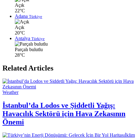
Açık
22°C
Adana
Türkiye
Açık
20°C
Antalya
Türkiye
Parçalı bulutlu
28°C
Related Articles
Weather
İstanbul’da Lodos ve Şiddetli Yağış:
Havacılık Sektörü için Hava Zekasının
Önemi
İklim