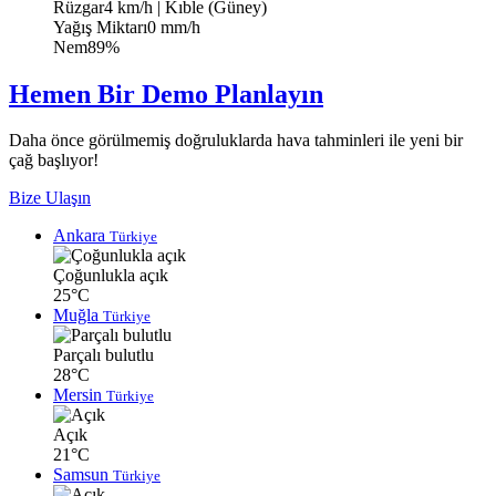
Rüzgar
4 km/h
| Kıble (Güney)
Yağış Miktarı
0 mm/h
Nem
89%
Hemen Bir Demo Planlayın
Daha önce görülmemiş doğruluklarda hava tahminleri ile yeni bir
çağ başlıyor!
Bize Ulaşın
Ankara
Türkiye
Çoğunlukla açık
25°C
Muğla
Türkiye
Parçalı bulutlu
28°C
Mersin
Türkiye
Açık
21°C
Samsun
Türkiye