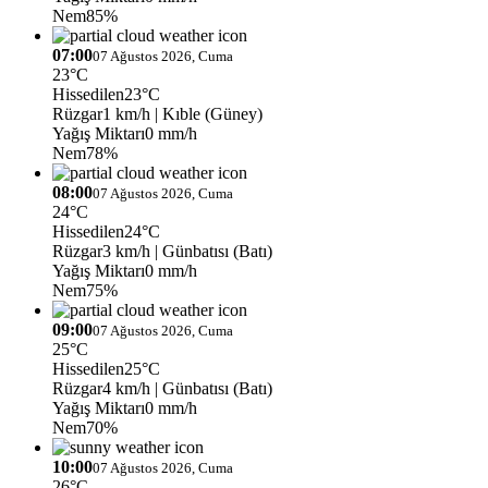
Nem
85%
07:00
07 Ağustos 2026, Cuma
23°C
Hissedilen
23°C
Rüzgar
1 km/h
| Kıble (Güney)
Yağış Miktarı
0 mm/h
Nem
78%
08:00
07 Ağustos 2026, Cuma
24°C
Hissedilen
24°C
Rüzgar
3 km/h
| Günbatısı (Batı)
Yağış Miktarı
0 mm/h
Nem
75%
09:00
07 Ağustos 2026, Cuma
25°C
Hissedilen
25°C
Rüzgar
4 km/h
| Günbatısı (Batı)
Yağış Miktarı
0 mm/h
Nem
70%
10:00
07 Ağustos 2026, Cuma
26°C