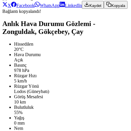
X
Facebook
WhatsApp
LinkedIn
Kaydet
Kopyala
Bağlantı kopyalandı!
Anlık Hava Durumu Gözlemi -
Zonguldak, Gökçebey, Çay
Hissedilen
20°C
Hava Durumu
Açık
Basınç
978 hPa
Rüzgar Hızı
5 km/h
Rüzgar Yönü
Lodos (Güneybatı)
Görüş Mesafesi
10 km
Bulutluluk
55%
Yağış
0 mm
Nem