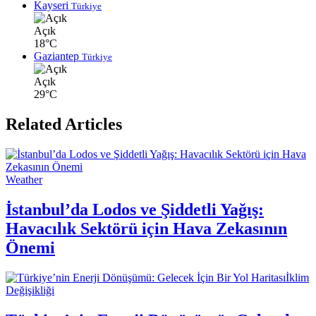
Kayseri
Türkiye
Açık
18°C
Gaziantep
Türkiye
Açık
29°C
Related Articles
Weather
İstanbul’da Lodos ve Şiddetli Yağış:
Havacılık Sektörü için Hava Zekasının
Önemi
İklim
Değişikliği