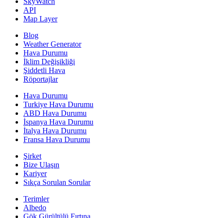
SkyWatch
API
Map Layer
Blog
Weather Generator
Hava Durumu
İklim Değişikliği
Şiddetli Hava
Röportajlar
Hava Durumu
Turkiye Hava Durumu
ABD Hava Durumu
İspanya Hava Durumu
İtalya Hava Durumu
Fransa Hava Durumu
Şirket
Bize Ulaşın
Kariyer
Sıkça Sorulan Sorular
Terimler
Albedo
Gök Gürültülü Fırtına