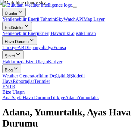
Ürünler
Yenilenebilir Enerji Tahmini
SkyWatch
API
Map Layer
Endüstriler
Yenilenebilir Enerji
Enerji
Havacılık
Lojistik
Liman
Hava Durumu
Türkiye
ABD
İspanya
İtalya
Fransa
Şirket
Hakkımızda
Bize Ulaşın
Kariyer
Blog
Weather Generator
İklim Değişikliği
Şiddetli
Hava
Röportajlar
Terimler
EN
TR
Bize Ulaşın
Ana Sayfa
Hava Durumu
Türkiye
Adana
Yumurtalık
Adana, Yumurtalık, Ayas Hava
Durumu