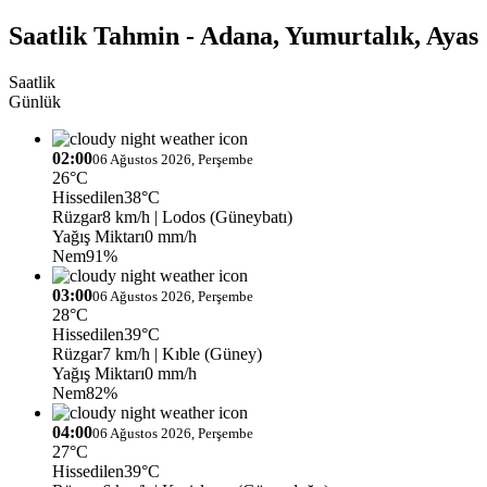
Saatlik Tahmin - Adana, Yumurtalık, Ayas
Saatlik
Günlük
02:00
06 Ağustos 2026, Perşembe
26°C
Hissedilen
38°C
Rüzgar
8 km/h
| Lodos (Güneybatı)
Yağış Miktarı
0 mm/h
Nem
91%
03:00
06 Ağustos 2026, Perşembe
28°C
Hissedilen
39°C
Rüzgar
7 km/h
| Kıble (Güney)
Yağış Miktarı
0 mm/h
Nem
82%
04:00
06 Ağustos 2026, Perşembe
27°C
Hissedilen
39°C