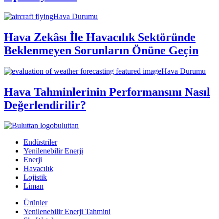
Hava Durumu
Hava Zekâsı İle Havacılık Sektöründe
Beklenmeyen Sorunların Önüne Geçin
Hava Durumu
Hava Tahminlerinin Performansını Nasıl
Değerlendirilir?
buluttan
Endüstriler
Yenilenebilir Enerji
Enerji
Havacılık
Lojistik
Liman
Ürünler
Yenilenebilir Enerji Tahmini