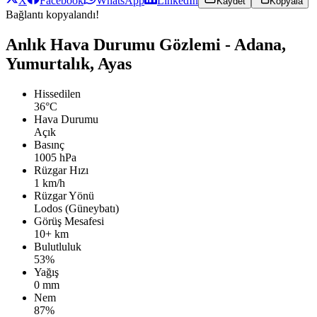
X
Facebook
WhatsApp
LinkedIn
Kaydet
Kopyala
Bağlantı kopyalandı!
Anlık Hava Durumu Gözlemi - Adana,
Yumurtalık, Ayas
Hissedilen
36°C
Hava Durumu
Açık
Basınç
1005 hPa
Rüzgar Hızı
1 km/h
Rüzgar Yönü
Lodos (Güneybatı)
Görüş Mesafesi
10+ km
Bulutluluk
53%
Yağış
0 mm
Nem
87%