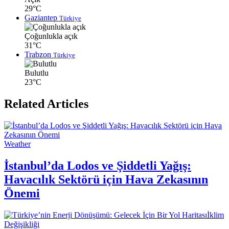
29°C
Gaziantep
Türkiye
Çoğunlukla açık
31°C
Trabzon
Türkiye
Bulutlu
23°C
Related Articles
Weather
İstanbul’da Lodos ve Şiddetli Yağış:
Havacılık Sektörü için Hava Zekasının
Önemi
İklim
Değişikliği