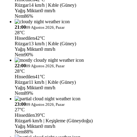
Rüzgar
14 km/h
| Kıble (Güney)
Yağış Miktarı
0 mm/h
Nem
86%
21:00
09 Ağustos 2026, Pazar
28°C
Hissedilen
42°C
Rüzgar
13 km/h
| Kıble (Güney)
Yağış Miktarı
0 mm/h
Nem
90%
22:00
09 Ağustos 2026, Pazar
28°C
Hissedilen
41°C
Rüzgar
11 km/h
| Kıble (Güney)
Yağış Miktarı
0 mm/h
Nem
89%
23:00
09 Ağustos 2026, Pazar
27°C
Hissedilen
39°C
Rüzgar
6 km/h
| Keşişleme (Güneydoğu)
Yağış Miktarı
0 mm/h
Nem
88%