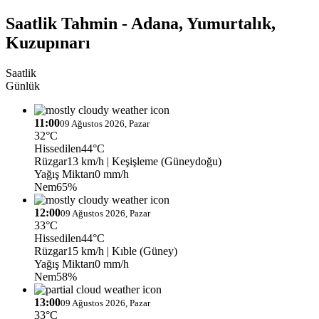
Saatlik Tahmin - Adana, Yumurtalık,
Kuzupınarı
Saatlik
Günlük
11:00
09 Ağustos 2026, Pazar
32°C
Hissedilen
44°C
Rüzgar
13 km/h
| Keşişleme (Güneydoğu)
Yağış Miktarı
0 mm/h
Nem
65%
12:00
09 Ağustos 2026, Pazar
33°C
Hissedilen
44°C
Rüzgar
15 km/h
| Kıble (Güney)
Yağış Miktarı
0 mm/h
Nem
58%
13:00
09 Ağustos 2026, Pazar
33°C