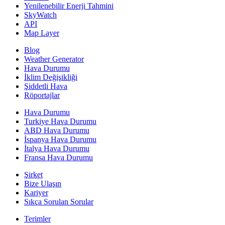
Yenilenebilir Enerji Tahmini
SkyWatch
API
Map Layer
Blog
Weather Generator
Hava Durumu
İklim Değişikliği
Şiddetli Hava
Röportajlar
Hava Durumu
Turkiye Hava Durumu
ABD Hava Durumu
İspanya Hava Durumu
İtalya Hava Durumu
Fransa Hava Durumu
Şirket
Bize Ulaşın
Kariyer
Sıkça Sorulan Sorular
Terimler