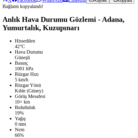
X
Facebook
WhatsApp
LinkedIn
Kaydet
Kopyala
Bağlantı kopyalandı!
Anlık Hava Durumu Gözlemi - Adana,
Yumurtalık, Kuzupınarı
Hissedilen
42°C
Hava Durumu
Güneşli
Basınç
1001 hPa
Rüzgar Hızı
5 km/h
Rüzgar Yönü
Kıble (Güney)
Görüş Mesafesi
10+ km
Bulutluluk
19%
Yağış
0 mm
Nem
66%