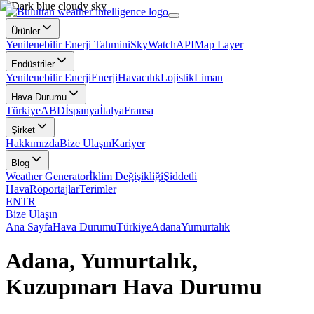
Ürünler
Yenilenebilir Enerji Tahmini
SkyWatch
API
Map Layer
Endüstriler
Yenilenebilir Enerji
Enerji
Havacılık
Lojistik
Liman
Hava Durumu
Türkiye
ABD
İspanya
İtalya
Fransa
Şirket
Hakkımızda
Bize Ulaşın
Kariyer
Blog
Weather Generator
İklim Değişikliği
Şiddetli
Hava
Röportajlar
Terimler
EN
TR
Bize Ulaşın
Ana Sayfa
Hava Durumu
Türkiye
Adana
Yumurtalık
Adana, Yumurtalık,
Kuzupınarı Hava Durumu