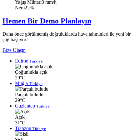
Yağış Miktarı
0 mm/h
Nem
22%
Hemen Bir Demo Planlayın
Daha önce görülmemiş doğruluklarda hava tahminleri ile yeni bir
çağ başlıyor!
Bize Ulaşın
Edirne
Türkiye
Çoğunlukla açık
29°C
Muğla
Türkiye
Parçalı bulutlu
29°C
Gaziantep
Türkiye
Açık
31°C
Trabzon
Türkiye
Sisli