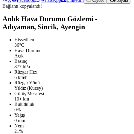
X
Facebook
WhatsApp
LinkedIn
Kaydet
Kopyala
Bağlantı kopyalandı!
Anlık Hava Durumu Gözlemi -
Adıyaman, Sincik, Ayengin
Hissedilen
36°C
Hava Durumu
Açık
Basınç
877 hPa
Rüzgar Hızı
6 km/h
Rüzgar Yönü
Yıldız (Kuzey)
Görüş Mesafesi
10+ km
Bulutluluk
0%
Yağış
0 mm
Nem
21%