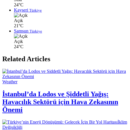
24°C
Kayseri
Türkiye
Açık
21°C
Samsun
Türkiye
Açık
24°C
Related Articles
Weather
İstanbul’da Lodos ve Şiddetli Yağış:
Havacılık Sektörü için Hava Zekasının
Önemi
İklim
Değişikliği