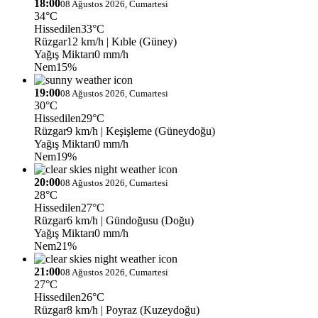
18:00
08 Ağustos 2026, Cumartesi
34°C
Hissedilen
33°C
Rüzgar
12 km/h
| Kıble (Güney)
Yağış Miktarı
0 mm/h
Nem
15%
19:00
08 Ağustos 2026, Cumartesi
30°C
Hissedilen
29°C
Rüzgar
9 km/h
| Keşişleme (Güneydoğu)
Yağış Miktarı
0 mm/h
Nem
19%
20:00
08 Ağustos 2026, Cumartesi
28°C
Hissedilen
27°C
Rüzgar
6 km/h
| Gündoğusu (Doğu)
Yağış Miktarı
0 mm/h
Nem
21%
21:00
08 Ağustos 2026, Cumartesi
27°C
Hissedilen
26°C
Rüzgar
8 km/h
| Poyraz (Kuzeydoğu)