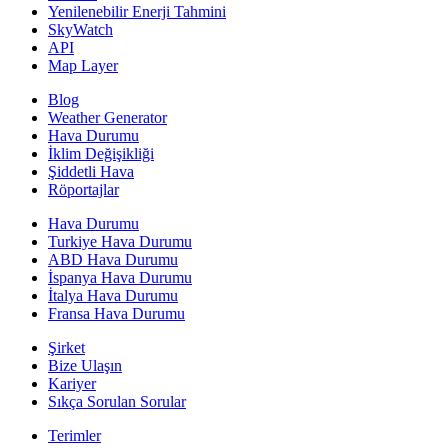
Yenilenebilir Enerji Tahmini
SkyWatch
API
Map Layer
Blog
Weather Generator
Hava Durumu
İklim Değişikliği
Şiddetli Hava
Röportajlar
Hava Durumu
Turkiye Hava Durumu
ABD Hava Durumu
İspanya Hava Durumu
İtalya Hava Durumu
Fransa Hava Durumu
Şirket
Bize Ulaşın
Kariyer
Sıkça Sorulan Sorular
Terimler