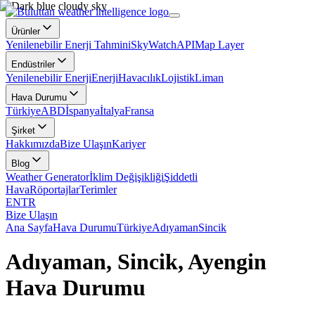
Ürünler
Yenilenebilir Enerji Tahmini
SkyWatch
API
Map Layer
Endüstriler
Yenilenebilir Enerji
Enerji
Havacılık
Lojistik
Liman
Hava Durumu
Türkiye
ABD
İspanya
İtalya
Fransa
Şirket
Hakkımızda
Bize Ulaşın
Kariyer
Blog
Weather Generator
İklim Değişikliği
Şiddetli
Hava
Röportajlar
Terimler
EN
TR
Bize Ulaşın
Ana Sayfa
Hava Durumu
Türkiye
Adıyaman
Sincik
Adıyaman, Sincik, Ayengin
Hava Durumu