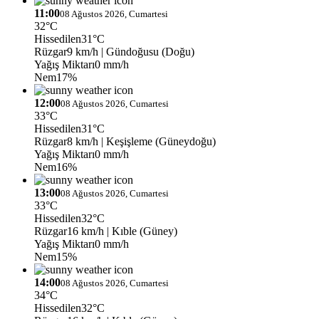
11:00
08 Ağustos 2026, Cumartesi
32°C
Hissedilen
31°C
Rüzgar
9 km/h
| Gündoğusu (Doğu)
Yağış Miktarı
0 mm/h
Nem
17%
12:00
08 Ağustos 2026, Cumartesi
33°C
Hissedilen
31°C
Rüzgar
8 km/h
| Keşişleme (Güneydoğu)
Yağış Miktarı
0 mm/h
Nem
16%
13:00
08 Ağustos 2026, Cumartesi
33°C
Hissedilen
32°C
Rüzgar
16 km/h
| Kıble (Güney)
Yağış Miktarı
0 mm/h
Nem
15%
14:00
08 Ağustos 2026, Cumartesi
34°C
Hissedilen
32°C