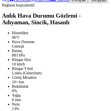
X
Facebook
WhatsApp
LinkedIn
Kaydet
Kopyala
Bağlantı kopyalandı!
Anlık Hava Durumu Gözlemi -
Adıyaman, Sincik, Hasanlı
Hissedilen
46°C
Hava Durumu
Güneşli
Basınç
883 hPa
Rüzgar Hızı
10 km/h
Rüzgar Yönü
Lodos (Güneybatı)
Görüş Mesafesi
10+ km
Bulutluluk
0%
Yağış
0 mm
Nem
13%