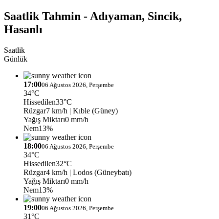
Saatlik Tahmin - Adıyaman, Sincik,
Hasanlı
Saatlik
Günlük
17:00
06 Ağustos 2026, Perşembe
34°C
Hissedilen
33°C
Rüzgar
7 km/h
| Kıble (Güney)
Yağış Miktarı
0 mm/h
Nem
13%
18:00
06 Ağustos 2026, Perşembe
34°C
Hissedilen
32°C
Rüzgar
4 km/h
| Lodos (Güneybatı)
Yağış Miktarı
0 mm/h
Nem
13%
19:00
06 Ağustos 2026, Perşembe
31°C