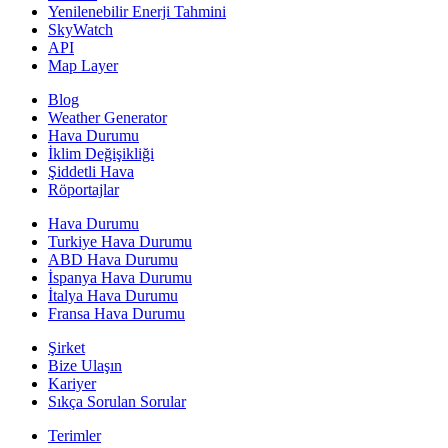
Yenilenebilir Enerji Tahmini
SkyWatch
API
Map Layer
Blog
Weather Generator
Hava Durumu
İklim Değişikliği
Şiddetli Hava
Röportajlar
Hava Durumu
Turkiye Hava Durumu
ABD Hava Durumu
İspanya Hava Durumu
İtalya Hava Durumu
Fransa Hava Durumu
Şirket
Bize Ulaşın
Kariyer
Sıkça Sorulan Sorular
Terimler