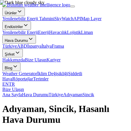
Ürünler
Yenilenebilir Enerji Tahmini
SkyWatch
API
Map Layer
Endüstriler
Yenilenebilir Enerji
Enerji
Havacılık
Lojistik
Liman
Hava Durumu
Türkiye
ABD
İspanya
İtalya
Fransa
Şirket
Hakkımızda
Bize Ulaşın
Kariyer
Blog
Weather Generator
İklim Değişikliği
Şiddetli
Hava
Röportajlar
Terimler
EN
TR
Bize Ulaşın
Ana Sayfa
Hava Durumu
Türkiye
Adıyaman
Sincik
Adıyaman, Sincik, Hasanlı
Hava Durumu