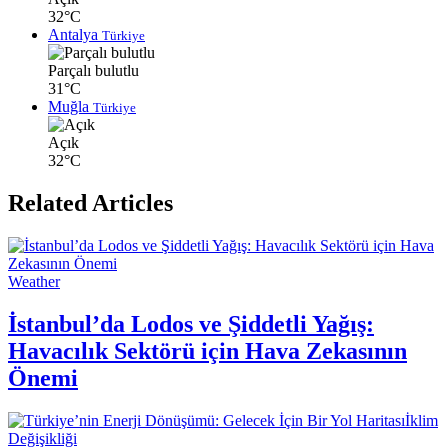
32°C
Antalya
Türkiye
Parçalı bulutlu
31°C
Muğla
Türkiye
Açık
32°C
Related Articles
Weather
İstanbul’da Lodos ve Şiddetli Yağış:
Havacılık Sektörü için Hava Zekasının
Önemi
İklim
Değişikliği