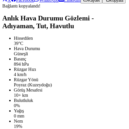
X
Facebook
WhatsApp
LinkedIn
Kaydet
Kopyala
Bağlantı kopyalandı!
Anlık Hava Durumu Gözlemi -
Adıyaman, Tut, Havutlu
Hissedilen
39°C
Hava Durumu
Güneşli
Basınç
894 hPa
Rüzgar Hızı
4 km/h
Rüzgar Yönü
Poyraz (Kuzeydoğu)
Görüş Mesafesi
10+ km
Bulutluluk
0%
Yağış
0 mm
Nem
19%