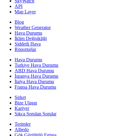
SkyWatch
API
Map Layer
Blog
Weather Generator
Hava Durumu
İklim Değişikliği
Şiddetli Hava
Röportajlar
Hava Durumu
Turkiye Hava Durumu
ABD Hava Durumu
İspanya Hava Durumu
İtalya Hava Durumu
Fransa Hava Durumu
Şirket
Bize Ulaşın
Kariyer
Sıkça Sorulan Sorular
Terimler
Albedo
Gök Gürültülü Fırtına