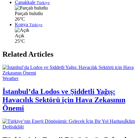
Çanakkale
Türkiye
Parçalı bulutlu
26°C
Konya
Türkiye
Açık
25°C
Related Articles
Weather
İstanbul’da Lodos ve Şiddetli Yağış:
Havacılık Sektörü için Hava Zekasının
Önemi
İklim
Değişikliği