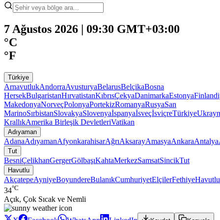
7 Ağustos 2026 | 09:30 GMT+03:00
°C
°F
Türkiye
Arnavutluk
Andorra
Avusturya
Belarus
Belçika
Bosna
Hersek
Bulgaristan
Hırvatistan
Kıbrıs
Çekya
Danimarka
Estonya
Finland
Makedonya
Norveç
Polonya
Portekiz
Romanya
Rusya
San
Marino
Sırbistan
Slovakya
Slovenya
İspanya
İsveç
İsviçre
Türkiye
Ukray
Krallık
Amerika Birleşik Devletleri
Vatikan
Adıyaman
Adana
Adıyaman
Afyonkarahisar
Ağrı
Aksaray
Amasya
Ankara
Antalya
Tut
Besni
Çelikhan
Gerger
Gölbaşı
Kahta
Merkez
Samsat
Sincik
Tut
Havutlu
Akçatepe
Ayniye
Boyundere
Bulanık
Cumhuriyet
Elçiler
Fethiye
Havutlu
°C
34
Açık, Çok Sıcak ve Nemli