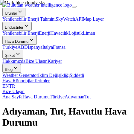
Ürünler
Yenilenebilir Enerji Tahmini
SkyWatch
API
Map Layer
Endüstriler
Yenilenebilir Enerji
Enerji
Havacılık
Lojistik
Liman
Hava Durumu
Türkiye
ABD
İspanya
İtalya
Fransa
Şirket
Hakkımızda
Bize Ulaşın
Kariyer
Blog
Weather Generator
İklim Değişikliği
Şiddetli
Hava
Röportajlar
Terimler
EN
TR
Bize Ulaşın
Ana Sayfa
Hava Durumu
Türkiye
Adıyaman
Tut
Adıyaman, Tut, Havutlu Hava
Durumu