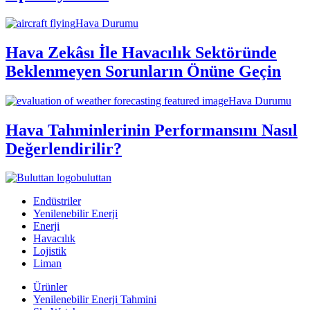
Hava Durumu
Hava Zekâsı İle Havacılık Sektöründe
Beklenmeyen Sorunların Önüne Geçin
Hava Durumu
Hava Tahminlerinin Performansını Nasıl
Değerlendirilir?
buluttan
Endüstriler
Yenilenebilir Enerji
Enerji
Havacılık
Lojistik
Liman
Ürünler
Yenilenebilir Enerji Tahmini