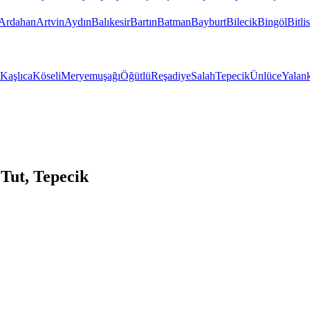
Ardahan
Artvin
Aydın
Balıkesir
Bartın
Batman
Bayburt
Bilecik
Bingöl
Bitlis
Kaşlıca
Köseli
Meryemuşağı
Öğütlü
Reşadiye
Salah
Tepecik
Ünlüce
Yalan
Tut, Tepecik