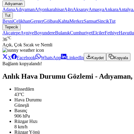
Adıyaman
Adana
Adıyaman
Afyonkarahisar
Ağrı
Aksaray
Amasya
Ankara
Antalya
Tut
Besni
Çelikhan
Gerger
Gölbaşı
Kahta
Merkez
Samsat
Sincik
Tut
Tepecik
Akçatepe
Ayniye
Boyundere
Bulanık
Cumhuriyet
Elçiler
Fethiye
Havutlu
°C
36
Açık, Çok Sıcak ve Nemli
X
Facebook
WhatsApp
LinkedIn
Kaydet
Kopyala
Bağlantı kopyalandı!
Anlık Hava Durumu Gözlemi - Adıyaman, 
Hissedilen
43°C
Hava Durumu
Güneşli
Basınç
906 hPa
Rüzgar Hızı
8 km/h
Rüzgar Yönü