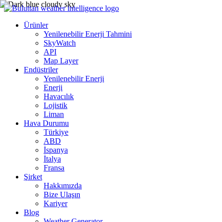
Ürünler
Yenilenebilir Enerji Tahmini
SkyWatch
API
Map Layer
Endüstriler
Yenilenebilir Enerji
Enerji
Havacılık
Lojistik
Liman
Hava Durumu
Türkiye
ABD
İspanya
İtalya
Fransa
Şirket
Hakkımızda
Bize Ulaşın
Kariyer
Blog
Weather Generator