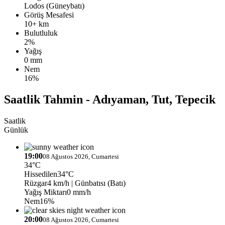
Lodos (Güneybatı)
Görüş Mesafesi
10+ km
Bulutluluk
2%
Yağış
0 mm
Nem
16%
Saatlik Tahmin - Adıyaman, Tut, Tepecik
Saatlik
Günlük
19:00
08 Ağustos 2026, Cumartesi
34°C
Hissedilen
34°C
Rüzgar
4 km/h
| Günbatısı (Batı)
Yağış Miktarı
0 mm/h
Nem
16%
20:00
08 Ağustos 2026, Cumartesi