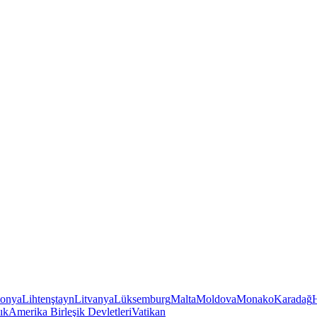
tonya
Lihtenştayn
Litvanya
Lüksemburg
Malta
Moldova
Monako
Karadağ
ık
Amerika Birleşik Devletleri
Vatikan