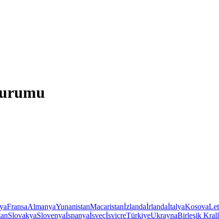
Durumu
iya
Fransa
Almanya
Yunanistan
Macaristan
İzlanda
İrlanda
İtalya
Kosova
Le
tan
Slovakya
Slovenya
İspanya
İsveç
İsviçre
Türkiye
Ukrayna
Birleşik Krall