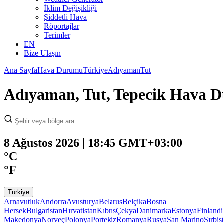
İklim Değişikliği
Şiddetli Hava
Röportajlar
Terimler
EN
Bize Ulaşın
Ana Sayfa
Hava Durumu
Türkiye
Adıyaman
Tut
Adıyaman, Tut, Tepecik Hava 
8 Ağustos 2026 | 18:45 GMT+03:00
°C
°F
Türkiye
Arnavutluk
Andorra
Avusturya
Belarus
Belçika
Bosna
Hersek
Bulgaristan
Hırvatistan
Kıbrıs
Çekya
Danimarka
Estonya
Finland
Makedonya
Norveç
Polonya
Portekiz
Romanya
Rusya
San Marino
Sırbis