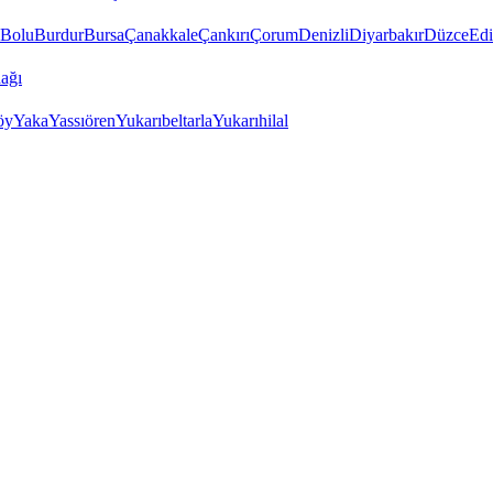
Bolu
Burdur
Bursa
Çanakkale
Çankırı
Çorum
Denizli
Diyarbakır
Düzce
Edi
ağı
öy
Yaka
Yassıören
Yukarıbeltarla
Yukarıhilal