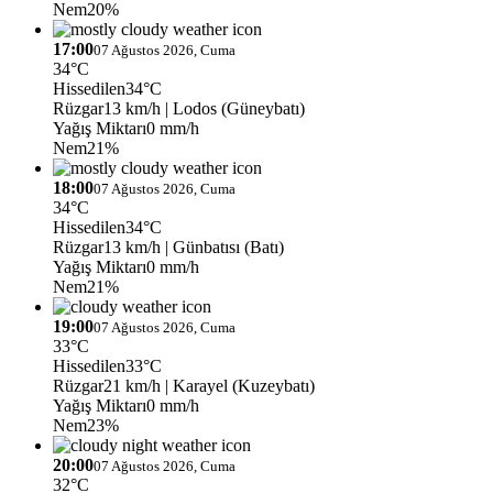
Nem
20%
17:00
07 Ağustos 2026, Cuma
34°C
Hissedilen
34°C
Rüzgar
13 km/h
| Lodos (Güneybatı)
Yağış Miktarı
0 mm/h
Nem
21%
18:00
07 Ağustos 2026, Cuma
34°C
Hissedilen
34°C
Rüzgar
13 km/h
| Günbatısı (Batı)
Yağış Miktarı
0 mm/h
Nem
21%
19:00
07 Ağustos 2026, Cuma
33°C
Hissedilen
33°C
Rüzgar
21 km/h
| Karayel (Kuzeybatı)
Yağış Miktarı
0 mm/h
Nem
23%
20:00
07 Ağustos 2026, Cuma
32°C