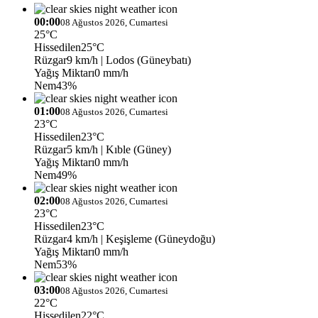
00:00
08 Ağustos 2026, Cumartesi
25°C
Hissedilen
25°C
Rüzgar
9 km/h
| Lodos (Güneybatı)
Yağış Miktarı
0 mm/h
Nem
43%
01:00
08 Ağustos 2026, Cumartesi
23°C
Hissedilen
23°C
Rüzgar
5 km/h
| Kıble (Güney)
Yağış Miktarı
0 mm/h
Nem
49%
02:00
08 Ağustos 2026, Cumartesi
23°C
Hissedilen
23°C
Rüzgar
4 km/h
| Keşişleme (Güneydoğu)
Yağış Miktarı
0 mm/h
Nem
53%
03:00
08 Ağustos 2026, Cumartesi
22°C
Hissedilen
22°C