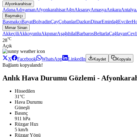
Afyonkarahisar
Adana
Adıyaman
Afyonkarahisar
Ağrı
Aksaray
Amasya
Ankara
Antalya
Başmakçı
Başmakçı
Bayat
Bolvadin
Çay
Çobanlar
Dazkırı
Dinar
Emirdağ
Evciler
Ho
Mimar Sinan
Akkeçili
Akkoyunlu
Akpınar
Aşağıhilal
Barbaros
Beltarla
Çağlayan
Çevl
°C
28
Açık
X
Facebook
WhatsApp
LinkedIn
Kaydet
Kopyala
Bağlantı kopyalandı!
Anlık Hava Durumu Gözlemi - Afyonkarah
Hissedilen
31°C
Hava Durumu
Güneşli
Basınç
911 hPa
Rüzgar Hızı
5 km/h
Rüzgar Yönü