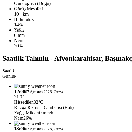
Gündoğusu (Doğu)
Görüş Mesafesi
10+ km
Bulutluluk
14%
Yağış
0 mm
Nem
30%
Saatlik Tahmin - Afyonkarahisar, Başmak
Saatlik
Günlük
12:00
07 Ağustos 2026, Cuma
31°C
Hissedilen
32°C
Rüzgar
8 km/h
| Günbatısı (Batı)
Yağış Miktarı
0 mm/h
Nem
26%
13:00
07 Ağustos 2026, Cuma