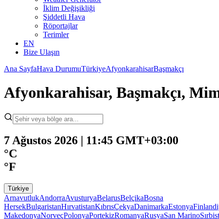
İklim Değişikliği
Şiddetli Hava
Röportajlar
Terimler
EN
Bize Ulaşın
Ana Sayfa
Hava Durumu
Türkiye
Afyonkarahisar
Başmakçı
Afyonkarahisar, Başmakçı, Mi
7 Ağustos 2026 | 11:45 GMT+03:00
°C
°F
Türkiye
Arnavutluk
Andorra
Avusturya
Belarus
Belçika
Bosna
Hersek
Bulgaristan
Hırvatistan
Kıbrıs
Çekya
Danimarka
Estonya
Finland
Makedonya
Norveç
Polonya
Portekiz
Romanya
Rusya
San Marino
Sırbis