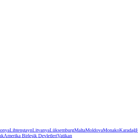
tonya
Lihtenştayn
Litvanya
Lüksemburg
Malta
Moldova
Monako
Karadağ
ık
Amerika Birleşik Devletleri
Vatikan