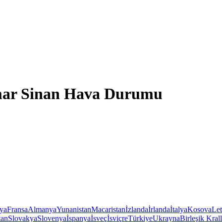
mar Sinan Hava Durumu
iya
Fransa
Almanya
Yunanistan
Macaristan
İzlanda
İrlanda
İtalya
Kosova
Le
tan
Slovakya
Slovenya
İspanya
İsveç
İsviçre
Türkiye
Ukrayna
Birleşik Krall