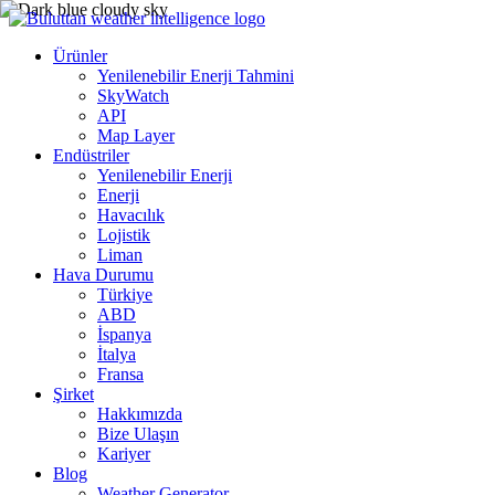
Ürünler
Yenilenebilir Enerji Tahmini
SkyWatch
API
Map Layer
Endüstriler
Yenilenebilir Enerji
Enerji
Havacılık
Lojistik
Liman
Hava Durumu
Türkiye
ABD
İspanya
İtalya
Fransa
Şirket
Hakkımızda
Bize Ulaşın
Kariyer
Blog
Weather Generator