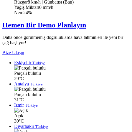
Rüzgar
8 km/h
| Günbatısı (Batı)
Yağış Miktarı
0 mm/h
Nem
24%
Hemen Bir Demo Planlayın
Daha önce görülmemiş doğruluklarda hava tahminleri ile yeni bir
çağ başlıyor!
Bize Ulaşın
Eskişehir
Türkiye
Parçalı bulutlu
29°C
Antalya
Türkiye
Parçalı bulutlu
31°C
İzmir
Türkiye
Açık
30°C
Diyarbakır
Türkiye