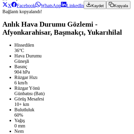
X
Facebook
WhatsApp
LinkedIn
Kaydet
Kopyala
Bağlantı kopyalandı!
Anlık Hava Durumu Gözlemi -
Afyonkarahisar, Başmakçı, Yukarıhilal
Hissedilen
36°C
Hava Durumu
Güneşli
Basınç
904 hPa
Rüzgar Hızı
6 km/h
Rüzgar Yönü
Günbatısı (Batı)
Görüş Mesafesi
10+ km
Bulutluluk
60%
Yağış
0 mm
Nem