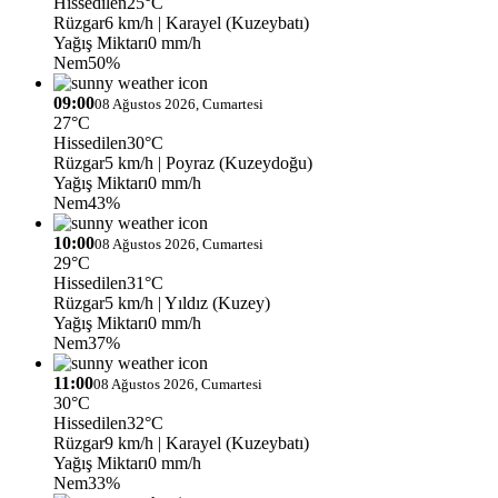
Hissedilen
25°C
Rüzgar
6 km/h
| Karayel (Kuzeybatı)
Yağış Miktarı
0 mm/h
Nem
50%
09:00
08 Ağustos 2026, Cumartesi
27°C
Hissedilen
30°C
Rüzgar
5 km/h
| Poyraz (Kuzeydoğu)
Yağış Miktarı
0 mm/h
Nem
43%
10:00
08 Ağustos 2026, Cumartesi
29°C
Hissedilen
31°C
Rüzgar
5 km/h
| Yıldız (Kuzey)
Yağış Miktarı
0 mm/h
Nem
37%
11:00
08 Ağustos 2026, Cumartesi
30°C
Hissedilen
32°C
Rüzgar
9 km/h
| Karayel (Kuzeybatı)
Yağış Miktarı
0 mm/h
Nem
33%