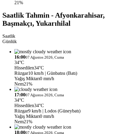
21%
Saatlik Tahmin - Afyonkarahisar,
Başmakçı, Yukarıhilal
Saatlik
Günlük
16:00
07 Ağustos 2026, Cuma
34°C
Hissedilen
34°C
Rüzgar
10 km/h
| Günbatısı (Batı)
Yağış Miktarı
0 mm/h
Nem
21%
17:00
07 Ağustos 2026, Cuma
34°C
Hissedilen
34°C
Rüzgar
9 km/h
| Lodos (Güneybatı)
Yağış Miktarı
0 mm/h
Nem
21%
18:00
07 Ağustos 2026, Cuma