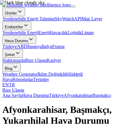
Ürünler
Yenilenebilir Enerji Tahmini
SkyWatch
API
Map Layer
Endüstriler
Yenilenebilir Enerji
Enerji
Havacılık
Lojistik
Liman
Hava Durumu
Türkiye
ABD
İspanya
İtalya
Fransa
Şirket
Hakkımızda
Bize Ulaşın
Kariyer
Blog
Weather Generator
İklim Değişikliği
Şiddetli
Hava
Röportajlar
Terimler
EN
TR
Bize Ulaşın
Ana Sayfa
Hava Durumu
Türkiye
Afyonkarahisar
Başmakçı
Afyonkarahisar, Başmakçı,
Yukarıhilal Hava Durumu