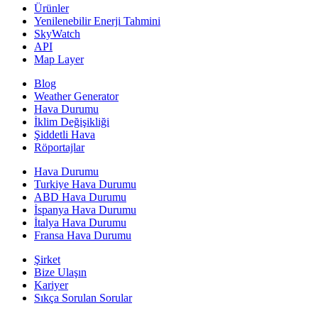
Ürünler
Yenilenebilir Enerji Tahmini
SkyWatch
API
Map Layer
Blog
Weather Generator
Hava Durumu
İklim Değişikliği
Şiddetli Hava
Röportajlar
Hava Durumu
Turkiye Hava Durumu
ABD Hava Durumu
İspanya Hava Durumu
İtalya Hava Durumu
Fransa Hava Durumu
Şirket
Bize Ulaşın
Kariyer
Sıkça Sorulan Sorular