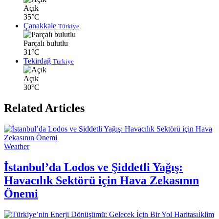
Açık
35°C
Çanakkale
Türkiye
Parçalı bulutlu
31°C
Tekirdağ
Türkiye
Açık
30°C
Related Articles
Weather
İstanbul’da Lodos ve Şiddetli Yağış:
Havacılık Sektörü için Hava Zekasının
Önemi
İklim