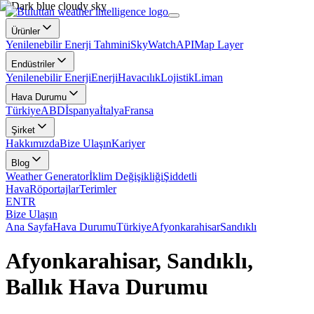
Ürünler
Yenilenebilir Enerji Tahmini
SkyWatch
API
Map Layer
Endüstriler
Yenilenebilir Enerji
Enerji
Havacılık
Lojistik
Liman
Hava Durumu
Türkiye
ABD
İspanya
İtalya
Fransa
Şirket
Hakkımızda
Bize Ulaşın
Kariyer
Blog
Weather Generator
İklim Değişikliği
Şiddetli
Hava
Röportajlar
Terimler
EN
TR
Bize Ulaşın
Ana Sayfa
Hava Durumu
Türkiye
Afyonkarahisar
Sandıklı
Afyonkarahisar, Sandıklı,
Ballık Hava Durumu