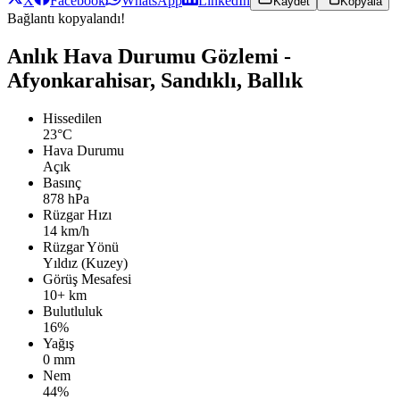
X
Facebook
WhatsApp
LinkedIn
Kaydet
Kopyala
Bağlantı kopyalandı!
Anlık Hava Durumu Gözlemi -
Afyonkarahisar, Sandıklı, Ballık
Hissedilen
23°C
Hava Durumu
Açık
Basınç
878 hPa
Rüzgar Hızı
14 km/h
Rüzgar Yönü
Yıldız (Kuzey)
Görüş Mesafesi
10+ km
Bulutluluk
16%
Yağış
0 mm
Nem
44%