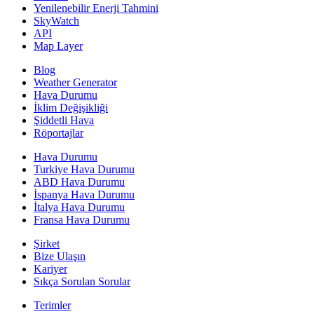
Yenilenebilir Enerji Tahmini
SkyWatch
API
Map Layer
Blog
Weather Generator
Hava Durumu
İklim Değişikliği
Şiddetli Hava
Röportajlar
Hava Durumu
Turkiye Hava Durumu
ABD Hava Durumu
İspanya Hava Durumu
İtalya Hava Durumu
Fransa Hava Durumu
Şirket
Bize Ulaşın
Kariyer
Sıkça Sorulan Sorular
Terimler