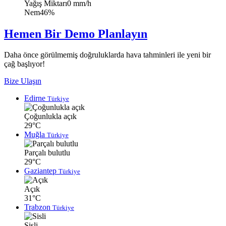
Yağış Miktarı
0 mm/h
Nem
46%
Hemen Bir Demo Planlayın
Daha önce görülmemiş doğruluklarda hava tahminleri ile yeni bir
çağ başlıyor!
Bize Ulaşın
Edirne
Türkiye
Çoğunlukla açık
29°C
Muğla
Türkiye
Parçalı bulutlu
29°C
Gaziantep
Türkiye
Açık
31°C
Trabzon
Türkiye
Sisli