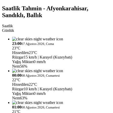
Saatlik Tahmin - Afyonkarahisar,
Sandıklı, Ballık
Saatlik
Günlük
23:00
07 Ağustos 2026, Cuma
23°C
Hissedilen
23°C
Rüzgar
15 km/h
| Karayel (Kuzeybatı)
Yağış Miktarı
0 mm/h
Nem
56%
00:00
08 Ağustos 2026, Cumartesi
22°C
Hissedilen
22°C
Rüzgar
10 km/h
| Karayel (Kuzeybatı)
Yağış Miktarı
0 mm/h
Nem
63%
01:00
08 Ağustos 2026, Cumartesi
21°C