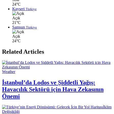
24°C
Kayseri
Türkiye
Açık
21°C
Samsun
Türkiye
Açık
24°C
Related Articles
Weather
İstanbul’da Lodos ve Şiddetli Yağış:
Havacılık Sektörü için Hava Zekasının
Önemi
İklim
Değişikliği