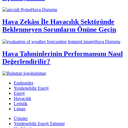
Hava Durumu
Hava Zekâsı İle Havacılık Sektöründe
Beklenmeyen Sorunların Önüne Geçin
Hava Durumu
Hava Tahminlerinin Performansını Nasıl
Değerlendirilir?
buluttan
Endüstriler
Yenilenebilir Enerji
Enerji
Havacılık
Lojistik
Liman
Ürünler
Yenilenebilir Enerji Tahmini