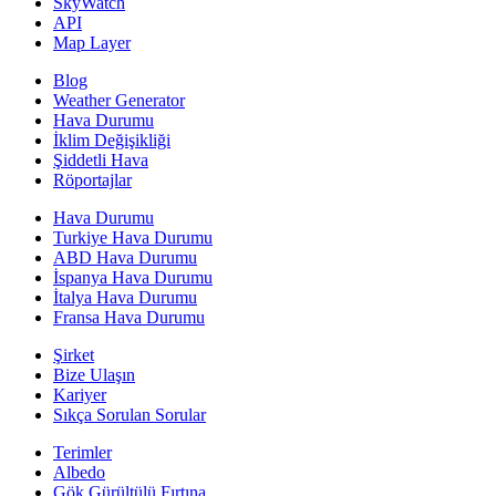
SkyWatch
API
Map Layer
Blog
Weather Generator
Hava Durumu
İklim Değişikliği
Şiddetli Hava
Röportajlar
Hava Durumu
Turkiye Hava Durumu
ABD Hava Durumu
İspanya Hava Durumu
İtalya Hava Durumu
Fransa Hava Durumu
Şirket
Bize Ulaşın
Kariyer
Sıkça Sorulan Sorular
Terimler
Albedo
Gök Gürültülü Fırtına