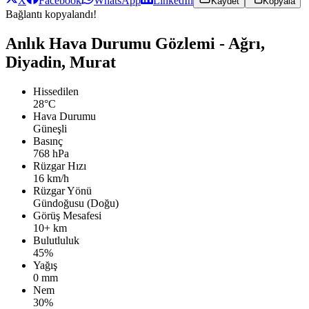
X
Facebook
WhatsApp
LinkedIn
Kaydet
Kopyala
Bağlantı kopyalandı!
Anlık Hava Durumu Gözlemi - Ağrı,
Diyadin, Murat
Hissedilen
28°C
Hava Durumu
Güneşli
Basınç
768 hPa
Rüzgar Hızı
16 km/h
Rüzgar Yönü
Gündoğusu (Doğu)
Görüş Mesafesi
10+ km
Bulutluluk
45%
Yağış
0 mm
Nem
30%