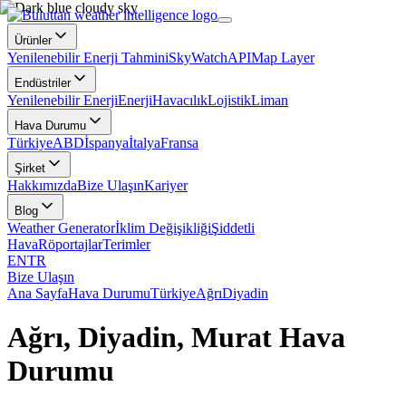
Ürünler
Yenilenebilir Enerji Tahmini
SkyWatch
API
Map Layer
Endüstriler
Yenilenebilir Enerji
Enerji
Havacılık
Lojistik
Liman
Hava Durumu
Türkiye
ABD
İspanya
İtalya
Fransa
Şirket
Hakkımızda
Bize Ulaşın
Kariyer
Blog
Weather Generator
İklim Değişikliği
Şiddetli
Hava
Röportajlar
Terimler
EN
TR
Bize Ulaşın
Ana Sayfa
Hava Durumu
Türkiye
Ağrı
Diyadin
Ağrı, Diyadin, Murat Hava
Durumu