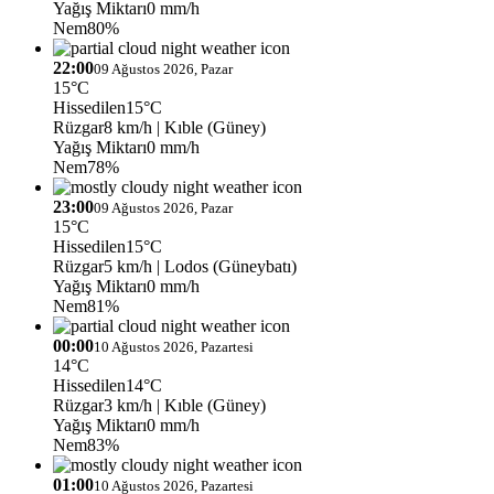
Yağış Miktarı
0 mm/h
Nem
80%
22:00
09 Ağustos 2026, Pazar
15°C
Hissedilen
15°C
Rüzgar
8 km/h
| Kıble (Güney)
Yağış Miktarı
0 mm/h
Nem
78%
23:00
09 Ağustos 2026, Pazar
15°C
Hissedilen
15°C
Rüzgar
5 km/h
| Lodos (Güneybatı)
Yağış Miktarı
0 mm/h
Nem
81%
00:00
10 Ağustos 2026, Pazartesi
14°C
Hissedilen
14°C
Rüzgar
3 km/h
| Kıble (Güney)
Yağış Miktarı
0 mm/h
Nem
83%
01:00
10 Ağustos 2026, Pazartesi