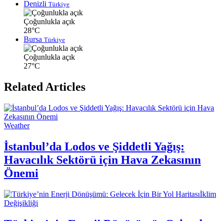
Denizli
Türkiye
Çoğunlukla açık
28°C
Bursa
Türkiye
Çoğunlukla açık
27°C
Related Articles
Weather
İstanbul’da Lodos ve Şiddetli Yağış:
Havacılık Sektörü için Hava Zekasının
Önemi
İklim
Değişikliği