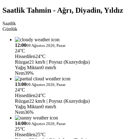
Saatlik Tahmin - Ağrı, Diyadin, Yıldız
Saatlik
Günlük
12:00
09 Ağustos 2026, Pazar
24°C
Hissedilen
24°C
Rüzgar
21 km/h
| Poyraz (Kuzeydoğu)
Yağış Miktarı
0 mm/h
Nem
39%
13:00
09 Ağustos 2026, Pazar
24°C
Hissedilen
24°C
Rüzgar
22 km/h
| Poyraz (Kuzeydoğu)
Yağış Miktarı
0 mm/h
Nem
36%
14:00
09 Ağustos 2026, Pazar
25°C
Hissedilen
25°C