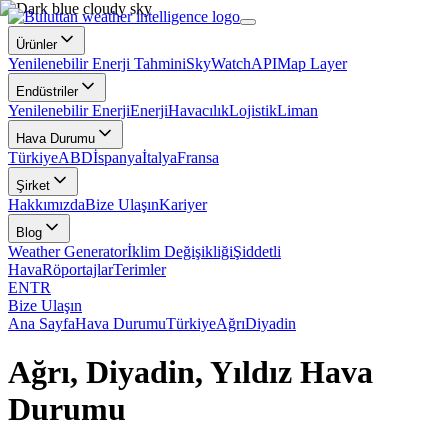
Ürünler
Yenilenebilir Enerji Tahmini
SkyWatch
API
Map Layer
Endüstriler
Yenilenebilir Enerji
Enerji
Havacılık
Lojistik
Liman
Hava Durumu
Türkiye
ABD
İspanya
İtalya
Fransa
Şirket
Hakkımızda
Bize Ulaşın
Kariyer
Blog
Weather Generator
İklim Değişikliği
Şiddetli
Hava
Röportajlar
Terimler
EN
TR
Bize Ulaşın
Ana Sayfa
Hava Durumu
Türkiye
Ağrı
Diyadin
Ağrı, Diyadin, Yıldız Hava
Durumu