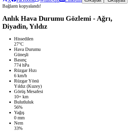
X
Facebook
WhatsApp
LinkedIn
Kaydet
Kopyala
Bağlantı kopyalandı!
Anlık Hava Durumu Gözlemi - Ağrı,
Diyadin, Yıldız
Hissedilen
27°C
Hava Durumu
Güneşli
Basınç
774 hPa
Rüzgar Hızı
6 km/h
Rüzgar Yönü
Yıldız (Kuzey)
Görüş Mesafesi
10+ km
Bulutluluk
56%
Yağış
0 mm
Nem
33%