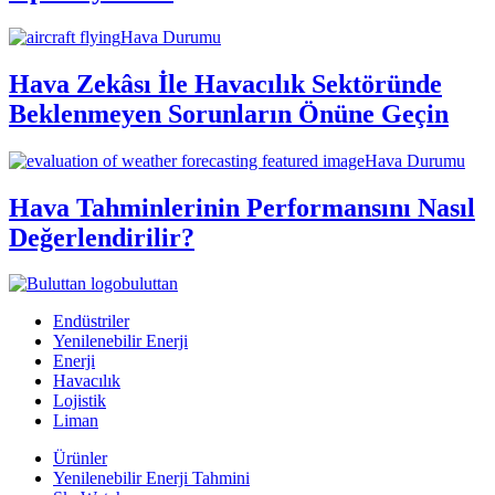
Hava Durumu
Hava Zekâsı İle Havacılık Sektöründe
Beklenmeyen Sorunların Önüne Geçin
Hava Durumu
Hava Tahminlerinin Performansını Nasıl
Değerlendirilir?
buluttan
Endüstriler
Yenilenebilir Enerji
Enerji
Havacılık
Lojistik
Liman
Ürünler
Yenilenebilir Enerji Tahmini