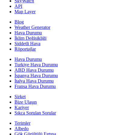
SkyWatch
API
Map Layer
Blog
Weather Generator
Hava Durumu
İklim Değişikliği
Şiddetli Hava
Röportajlar
Hava Durumu
Turkiye Hava Durumu
ABD Hava Durumu
İspanya Hava Durumu
İtalya Hava Durumu
Fransa Hava Durumu
Şirket
Bize Ulaşın
Kariyer
Sıkça Sorulan Sorular
Terimler
Albedo
Gök Gürültülü Fırtına