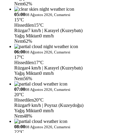
Nem
62%
05:00
08 Ağustos 2026, Cumartesi
15°C
Hissedilen
15°C
Rüzgar
7 km/h
| Karayel (Kuzeybatı)
Yağış Miktarı
0 mm/h
Nem
62%
06:00
08 Ağustos 2026, Cumartesi
17°C
Hissedilen
17°C
Rüzgar
4 km/h
| Karayel (Kuzeybatı)
Yağış Miktarı
0 mm/h
Nem
56%
07:00
08 Ağustos 2026, Cumartesi
20°C
Hissedilen
20°C
Rüzgar
9 km/h
| Poyraz (Kuzeydoğu)
Yağış Miktarı
0 mm/h
Nem
48%
08:00
08 Ağustos 2026, Cumartesi
22°C