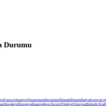
va Durumu
iya
Fransa
Almanya
Yunanistan
Macaristan
İzlanda
İrlanda
İtalya
Kosova
Le
tan
Slovakya
Slovenya
İspanya
İsveç
İsviçre
Türkiye
Ukrayna
Birleşik Krall