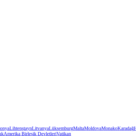
tonya
Lihtenştayn
Litvanya
Lüksemburg
Malta
Moldova
Monako
Karadağ
ık
Amerika Birleşik Devletleri
Vatikan