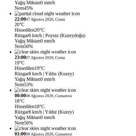
Yağış Miktarı
0 mm/h
Nem
45%
22:00
07 Ağustos 2026, Cuma
20°C
Hissedilen
20°C
Rüzgar
6 km/h
| Poyraz (Kuzeydoğu)
Yağış Miktarı
0 mm/h
Nem
50%
23:00
07 Ağustos 2026, Cuma
19°C
Hissedilen
19°C
Rüzgar
8 km/h
| Yıldız (Kuzey)
Yağış Miktarı
0 mm/h
Nem
53%
00:00
08 Ağustos 2026, Cumartesi
18°C
Hissedilen
18°C
Rüzgar
8 km/h
| Yıldız (Kuzey)
Yağış Miktarı
0 mm/h
Nem
56%
01:00
08 Ağustos 2026, Cumartesi