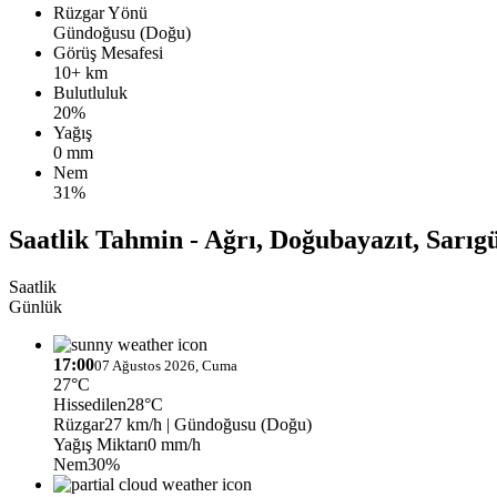
Rüzgar Yönü
Gündoğusu (Doğu)
Görüş Mesafesi
10+ km
Bulutluluk
20%
Yağış
0 mm
Nem
31%
Saatlik Tahmin - Ağrı, Doğubayazıt, Sarıg
Saatlik
Günlük
17:00
07 Ağustos 2026, Cuma
27°C
Hissedilen
28°C
Rüzgar
27 km/h
| Gündoğusu (Doğu)
Yağış Miktarı
0 mm/h
Nem
30%