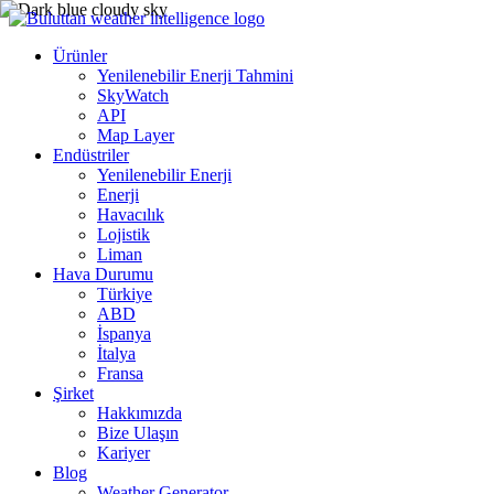
Ürünler
Yenilenebilir Enerji Tahmini
SkyWatch
API
Map Layer
Endüstriler
Yenilenebilir Enerji
Enerji
Havacılık
Lojistik
Liman
Hava Durumu
Türkiye
ABD
İspanya
İtalya
Fransa
Şirket
Hakkımızda
Bize Ulaşın
Kariyer
Blog
Weather Generator