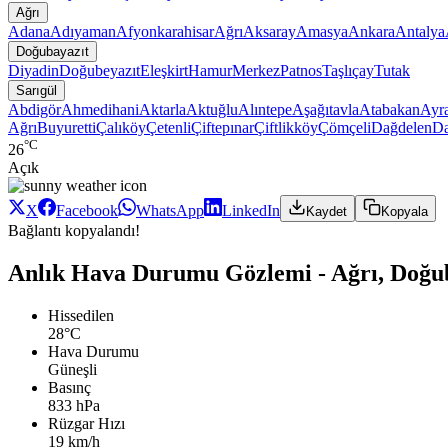
Ağrı
Adana
Adıyaman
Afyonkarahisar
Ağrı
Aksaray
Amasya
Ankara
Antalya
Doğubayazıt
Diyadin
Doğubeyazıt
Eleşkirt
Hamur
Merkez
Patnos
Taşlıçay
Tutak
Sarıgül
Abdigör
Ahmedihani
Aktarla
Aktuğlu
Alıntepe
Aşağıtavla
Atabakan
Ayr
Ağrı
Buyuretti
Çalıköy
Çetenli
Çiftepınar
Çiftlikköy
Çömçeli
Dağdelen
Da
°C
26
Açık
X
Facebook
WhatsApp
LinkedIn
Kaydet
Kopyala
Bağlantı kopyalandı!
Anlık Hava Durumu Gözlemi - Ağrı, Doğub
Hissedilen
28°C
Hava Durumu
Güneşli
Basınç
833 hPa
Rüzgar Hızı
19 km/h