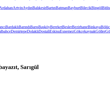
Ardahan
Artvin
Aydın
Balıkesir
Bartın
Batman
Bayburt
Bilecik
Bingöl
Bitlis
ancı
Bardaklı
Barındı
Barış
Başköy
Bereket
Besler
Bezirhane
Binkaya
Bölüc
lbahçe
Demirtepe
Dolaklı
Dostali
Eskisu
Esnemez
Gökçekaynak
Göller
Gö
ayazıt, Sarıgül