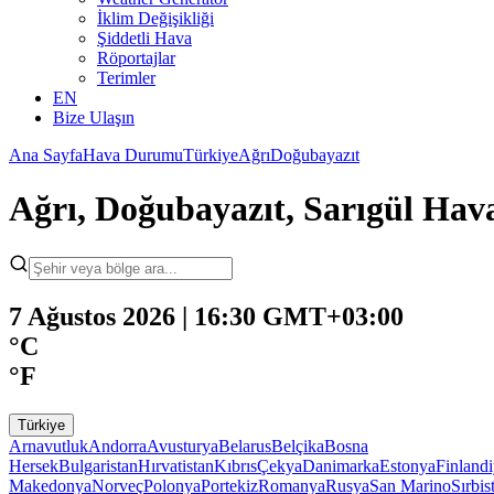
İklim Değişikliği
Şiddetli Hava
Röportajlar
Terimler
EN
Bize Ulaşın
Ana Sayfa
Hava Durumu
Türkiye
Ağrı
Doğubayazıt
Ağrı, Doğubayazıt, Sarıgül Ha
7 Ağustos 2026 | 16:30 GMT+03:00
°C
°F
Türkiye
Arnavutluk
Andorra
Avusturya
Belarus
Belçika
Bosna
Hersek
Bulgaristan
Hırvatistan
Kıbrıs
Çekya
Danimarka
Estonya
Finland
Makedonya
Norveç
Polonya
Portekiz
Romanya
Rusya
San Marino
Sırbis