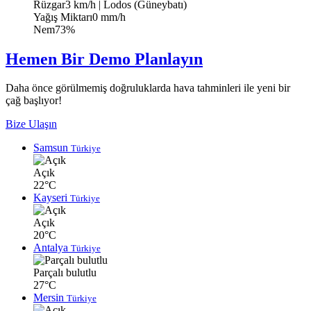
Rüzgar
3 km/h
| Lodos (Güneybatı)
Yağış Miktarı
0 mm/h
Nem
73%
Hemen Bir Demo Planlayın
Daha önce görülmemiş doğruluklarda hava tahminleri ile yeni bir
çağ başlıyor!
Bize Ulaşın
Samsun
Türkiye
Açık
22°C
Kayseri
Türkiye
Açık
20°C
Antalya
Türkiye
Parçalı bulutlu
27°C
Mersin
Türkiye