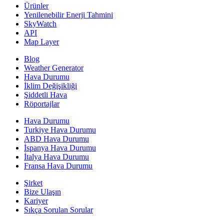
Ürünler
Yenilenebilir Enerji Tahmini
SkyWatch
API
Map Layer
Blog
Weather Generator
Hava Durumu
İklim Değişikliği
Şiddetli Hava
Röportajlar
Hava Durumu
Turkiye Hava Durumu
ABD Hava Durumu
İspanya Hava Durumu
İtalya Hava Durumu
Fransa Hava Durumu
Şirket
Bize Ulaşın
Kariyer
Sıkça Sorulan Sorular