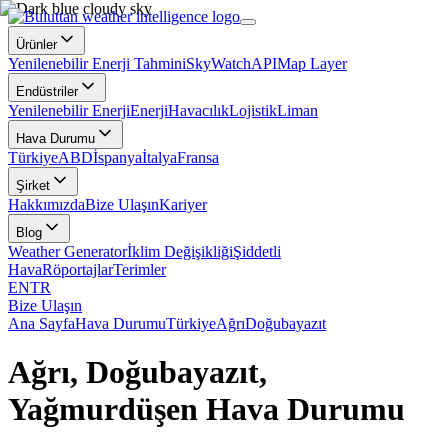
Ürünler
Yenilenebilir Enerji Tahmini
SkyWatch
API
Map Layer
Endüstriler
Yenilenebilir Enerji
Enerji
Havacılık
Lojistik
Liman
Hava Durumu
Türkiye
ABD
İspanya
İtalya
Fransa
Şirket
Hakkımızda
Bize Ulaşın
Kariyer
Blog
Weather Generator
İklim Değişikliği
Şiddetli
Hava
Röportajlar
Terimler
EN
TR
Bize Ulaşın
Ana Sayfa
Hava Durumu
Türkiye
Ağrı
Doğubayazıt
Ağrı, Doğubayazıt,
Yağmurdüşen Hava Durumu