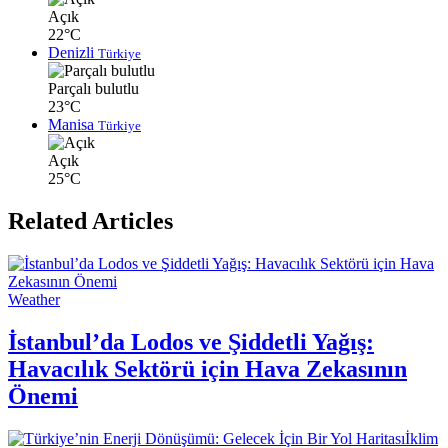
Açık
22°C
Denizli
Türkiye
Parçalı bulutlu
23°C
Manisa
Türkiye
Açık
25°C
Related Articles
Weather
İstanbul’da Lodos ve Şiddetli Yağış:
Havacılık Sektörü için Hava Zekasının
Önemi
İklim