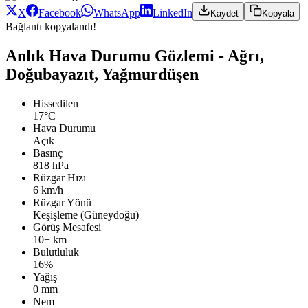
X
Facebook
WhatsApp
LinkedIn
Kaydet
Kopyala
Bağlantı kopyalandı!
Anlık Hava Durumu Gözlemi - Ağrı,
Doğubayazıt, Yağmurdüşen
Hissedilen
17°C
Hava Durumu
Açık
Basınç
818 hPa
Rüzgar Hızı
6 km/h
Rüzgar Yönü
Keşişleme (Güneydoğu)
Görüş Mesafesi
10+ km
Bulutluluk
16%
Yağış
0 mm
Nem