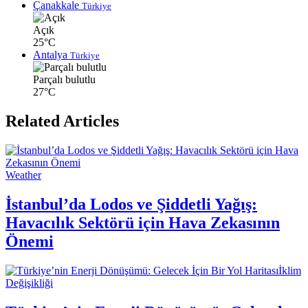
Çanakkale
Türkiye
Açık
25°C
Antalya
Türkiye
Parçalı bulutlu
27°C
Related Articles
Weather
İstanbul’da Lodos ve Şiddetli Yağış:
Havacılık Sektörü için Hava Zekasının
Önemi
İklim
Değişikliği