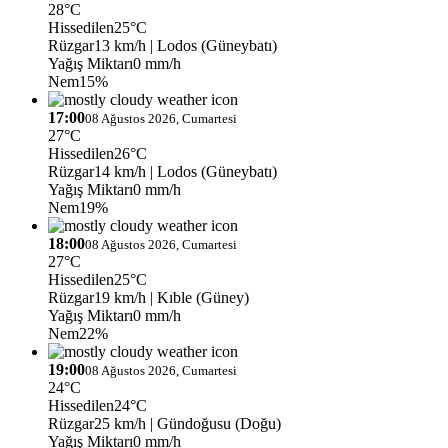
28°C
Hissedilen
25°C
Rüzgar
13 km/h
| Lodos (Güneybatı)
Yağış Miktarı
0 mm/h
Nem
15%
17:00
08 Ağustos 2026, Cumartesi
27°C
Hissedilen
26°C
Rüzgar
14 km/h
| Lodos (Güneybatı)
Yağış Miktarı
0 mm/h
Nem
19%
18:00
08 Ağustos 2026, Cumartesi
27°C
Hissedilen
25°C
Rüzgar
19 km/h
| Kıble (Güney)
Yağış Miktarı
0 mm/h
Nem
22%
19:00
08 Ağustos 2026, Cumartesi
24°C
Hissedilen
24°C
Rüzgar
25 km/h
| Gündoğusu (Doğu)
Yağış Miktarı
0 mm/h