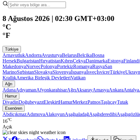
8 Ağustos 2026 | 02:30 GMT+03:00
°C
°F
Türkiye
Arnavutluk
Andorra
Avusturya
Belarus
Belçika
Bosna
Hersek
Bulgaristan
Hırvatistan
Kıbrıs
Çekya
Danimarka
Estonya
Finland
Makedonya
Norveç
Polonya
Portekiz
Romanya
Rusya
San
Marino
Sırbistan
Slovakya
Slovenya
İspanya
İsveç
İsviçre
Türkiye
Ukray
Krallık
Amerika Birleşik Devletleri
Vatikan
Ağrı
Adana
Adıyaman
Afyonkarahisar
Ağrı
Aksaray
Amasya
Ankara
Antalya
Hamur
Diyadin
Doğubeyazıt
Eleşkirt
Hamur
Merkez
Patnos
Taşlıçay
Tutak
Esenören
Abdiçıkmaz
Adımova
Alakoyun
Aşağıaladağ
Aşağıderedibi
Aşağıgözlü
°C
16
Açık