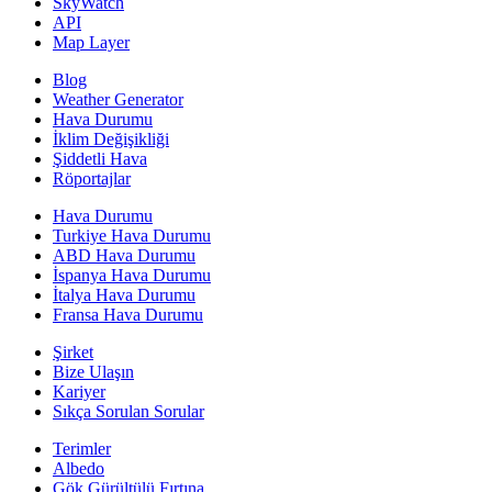
SkyWatch
API
Map Layer
Blog
Weather Generator
Hava Durumu
İklim Değişikliği
Şiddetli Hava
Röportajlar
Hava Durumu
Turkiye Hava Durumu
ABD Hava Durumu
İspanya Hava Durumu
İtalya Hava Durumu
Fransa Hava Durumu
Şirket
Bize Ulaşın
Kariyer
Sıkça Sorulan Sorular
Terimler
Albedo
Gök Gürültülü Fırtına