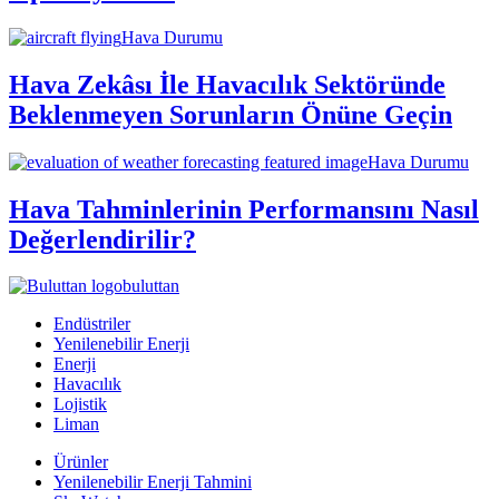
Hava Durumu
Hava Zekâsı İle Havacılık Sektöründe
Beklenmeyen Sorunların Önüne Geçin
Hava Durumu
Hava Tahminlerinin Performansını Nasıl
Değerlendirilir?
buluttan
Endüstriler
Yenilenebilir Enerji
Enerji
Havacılık
Lojistik
Liman
Ürünler
Yenilenebilir Enerji Tahmini