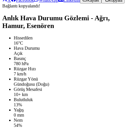
X
Facebook
WhatsApp
LinkedIn
Kaydet
Kopyala
Bağlantı kopyalandı!
Anlık Hava Durumu Gözlemi - Ağrı,
Hamur, Esenören
Hissedilen
16°C
Hava Durumu
Açık
Basınç
780 hPa
Rüzgar Hızı
7 km/h
Rüzgar Yönü
Gündoğusu (Doğu)
Görüş Mesafesi
10+ km
Bulutluluk
13%
Yağış
0 mm
Nem
54%