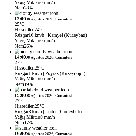
Yağış Miktarı
0 mm/h
Nem
28%
13:00
08 Ağustos 2026, Cumartesi
25°C
Hissedilen
24°C
Rüzgar
10 km/h
| Karayel (Kuzeybatı)
Yağış Miktarı
0 mm/h
Nem
26%
14:00
08 Ağustos 2026, Cumartesi
27°C
Hissedilen
25°C
Rüzgar
1 km/h
| Poyraz (Kuzeydoğu)
Yağış Miktarı
0 mm/h
Nem
19%
15:00
08 Ağustos 2026, Cumartesi
27°C
Hissedilen
25°C
Rüzgar
8 km/h
| Lodos (Güneybatı)
Yağış Miktarı
0 mm/h
Nem
17%
16:00
08 Ağustos 2026, Cumartesi