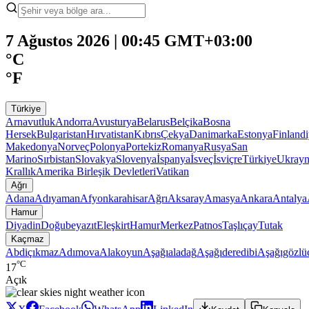
7 Ağustos 2026 | 00:45 GMT+03:00
°C
°F
Türkiye
Arnavutluk
Andorra
Avusturya
Belarus
Belçika
Bosna
Hersek
Bulgaristan
Hırvatistan
Kıbrıs
Çekya
Danimarka
Estonya
Finland
Makedonya
Norveç
Polonya
Portekiz
Romanya
Rusya
San
Marino
Sırbistan
Slovakya
Slovenya
İspanya
İsveç
İsviçre
Türkiye
Ukray
Krallık
Amerika Birleşik Devletleri
Vatikan
Ağrı
Adana
Adıyaman
Afyonkarahisar
Ağrı
Aksaray
Amasya
Ankara
Antalya
Hamur
Diyadin
Doğubeyazıt
Eleşkirt
Hamur
Merkez
Patnos
Taşlıçay
Tutak
Kaçmaz
Abdiçıkmaz
Adımova
Alakoyun
Aşağıaladağ
Aşağıderedibi
Aşağıgözlü
°C
17
Açık