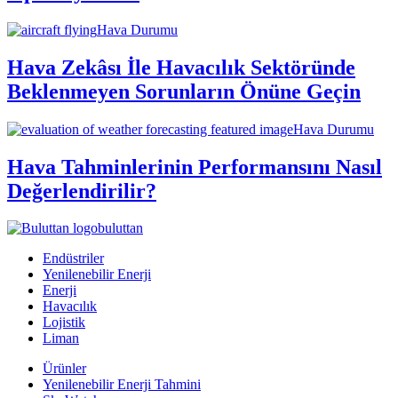
Hava Durumu
Hava Zekâsı İle Havacılık Sektöründe
Beklenmeyen Sorunların Önüne Geçin
Hava Durumu
Hava Tahminlerinin Performansını Nasıl
Değerlendirilir?
buluttan
Endüstriler
Yenilenebilir Enerji
Enerji
Havacılık
Lojistik
Liman
Ürünler
Yenilenebilir Enerji Tahmini