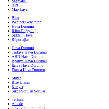
SkyWatch
API
Map Layer
Blog
Weather Generator
Hava Durumu
İklim Değişikliği
Şiddetli Hava
Röportajlar
Hava Durumu
Turkiye Hava Durumu
ABD Hava Durumu
İspanya Hava Durumu
İtalya Hava Durumu
Fransa Hava Durumu
Şirket
Bize Ulaşın
Kariyer
Sıkça Sorulan Sorular
Terimler
Albedo
Gök Gürültülü Fırtına