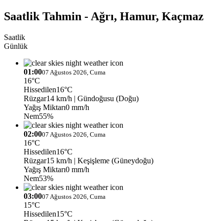
Saatlik Tahmin - Ağrı, Hamur, Kaçmaz
Saatlik
Günlük
01:00
07 Ağustos 2026, Cuma
16°C
Hissedilen
16°C
Rüzgar
14 km/h
| Gündoğusu (Doğu)
Yağış Miktarı
0 mm/h
Nem
55%
02:00
07 Ağustos 2026, Cuma
16°C
Hissedilen
16°C
Rüzgar
15 km/h
| Keşişleme (Güneydoğu)
Yağış Miktarı
0 mm/h
Nem
53%
03:00
07 Ağustos 2026, Cuma
15°C
Hissedilen
15°C