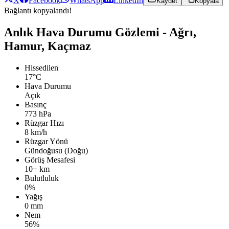
X
Facebook
WhatsApp
LinkedIn
Kaydet
Kopyala
Bağlantı kopyalandı!
Anlık Hava Durumu Gözlemi - Ağrı,
Hamur, Kaçmaz
Hissedilen
17°C
Hava Durumu
Açık
Basınç
773 hPa
Rüzgar Hızı
8 km/h
Rüzgar Yönü
Gündoğusu (Doğu)
Görüş Mesafesi
10+ km
Bulutluluk
0%
Yağış
0 mm
Nem
56%