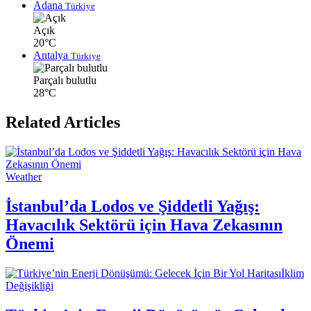
Adana
Türkiye
Açık
20°C
Antalya
Türkiye
Parçalı bulutlu
28°C
Related Articles
Weather
İstanbul’da Lodos ve Şiddetli Yağış:
Havacılık Sektörü için Hava Zekasının
Önemi
İklim
Değişikliği