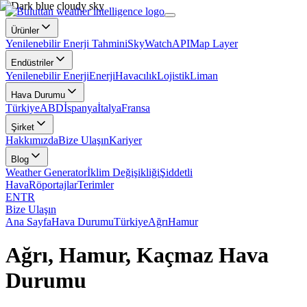
Ürünler
Yenilenebilir Enerji Tahmini
SkyWatch
API
Map Layer
Endüstriler
Yenilenebilir Enerji
Enerji
Havacılık
Lojistik
Liman
Hava Durumu
Türkiye
ABD
İspanya
İtalya
Fransa
Şirket
Hakkımızda
Bize Ulaşın
Kariyer
Blog
Weather Generator
İklim Değişikliği
Şiddetli
Hava
Röportajlar
Terimler
EN
TR
Bize Ulaşın
Ana Sayfa
Hava Durumu
Türkiye
Ağrı
Hamur
Ağrı, Hamur, Kaçmaz Hava
Durumu