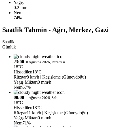
Yağış
0.2 mm
Nem
74%
Saatlik Tahmin - Ağrı, Merkez, Gazi
Saatlik
Günlük
23:00
10 Ağustos 2026, Pazartesi
18°C
Hissedilen
18°C
Rüzgar
8 km/h
| Keşişleme (Güneydoğu)
Yağış Miktarı
0 mm/h
Nem
67%
00:00
11 Ağustos 2026, Salı
18°C
Hissedilen
18°C
Rüzgar
11 km/h
| Keşişleme (Güneydoğu)
Yağış Miktarı
0 mm/h
Nem
71%