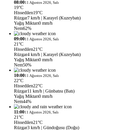
08:00
11 Ağustos 2026, Salı
19°C
Hissedilen
19°C
Rüzgar
7 km/h
| Karayel (Kuzeybatı)
Yağış Miktarı
0 mm/h
Nem
62%
09:00
11 Ağustos 2026, Salı
21°C
Hissedilen
21°C
Rüzgar
4 km/h
| Karayel (Kuzeybatı)
Yağış Miktarı
0 mm/h
Nem
50%
10:00
11 Ağustos 2026, Salı
22°C
Hissedilen
22°C
Rüzgar
11 km/h
| Günbatısı (Batı)
Yağış Miktarı
0 mm/h
Nem
44%
11:00
11 Ağustos 2026, Salı
21°C
Hissedilen
21°C
Rüzgar
3 km/h
| Gündoğusu (Doğu)