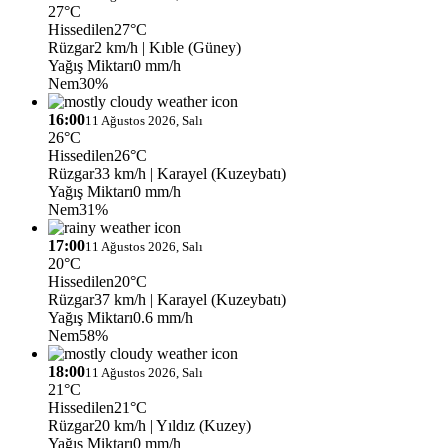
27°C
Hissedilen
27°C
Rüzgar
2 km/h
| Kıble (Güney)
Yağış Miktarı
0 mm/h
Nem
30%
16:00
11 Ağustos 2026, Salı
26°C
Hissedilen
26°C
Rüzgar
33 km/h
| Karayel (Kuzeybatı)
Yağış Miktarı
0 mm/h
Nem
31%
17:00
11 Ağustos 2026, Salı
20°C
Hissedilen
20°C
Rüzgar
37 km/h
| Karayel (Kuzeybatı)
Yağış Miktarı
0.6 mm/h
Nem
58%
18:00
11 Ağustos 2026, Salı
21°C
Hissedilen
21°C
Rüzgar
20 km/h
| Yıldız (Kuzey)
Yağış Miktarı
0 mm/h