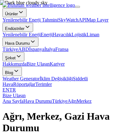
Ürünler
Yenilenebilir Enerji Tahmini
SkyWatch
API
Map Layer
Endüstriler
Yenilenebilir Enerji
Enerji
Havacılık
Lojistik
Liman
Hava Durumu
Türkiye
ABD
İspanya
İtalya
Fransa
Şirket
Hakkımızda
Bize Ulaşın
Kariyer
Blog
Weather Generator
İklim Değişikliği
Şiddetli
Hava
Röportajlar
Terimler
EN
TR
Bize Ulaşın
Ana Sayfa
Hava Durumu
Türkiye
Ağrı
Merkez
Ağrı, Merkez, Gazi Hava
Durumu