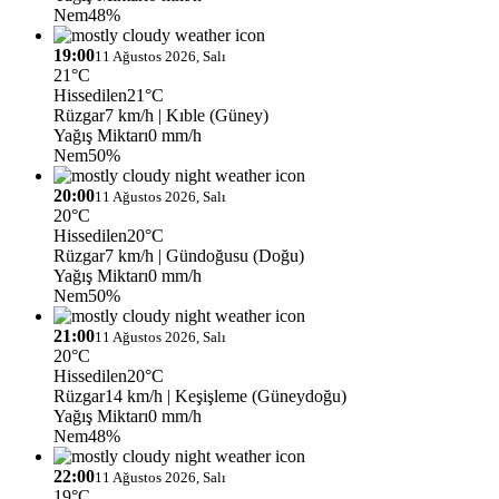
Nem
48%
19:00
11 Ağustos 2026, Salı
21°C
Hissedilen
21°C
Rüzgar
7 km/h
| Kıble (Güney)
Yağış Miktarı
0 mm/h
Nem
50%
20:00
11 Ağustos 2026, Salı
20°C
Hissedilen
20°C
Rüzgar
7 km/h
| Gündoğusu (Doğu)
Yağış Miktarı
0 mm/h
Nem
50%
21:00
11 Ağustos 2026, Salı
20°C
Hissedilen
20°C
Rüzgar
14 km/h
| Keşişleme (Güneydoğu)
Yağış Miktarı
0 mm/h
Nem
48%
22:00
11 Ağustos 2026, Salı
19°C