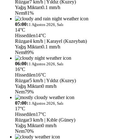
Rüzgar
7 km/h
| Yıldız (Kuzey)
Yağış Miktarı
0.1 mm/h
Nem
81%
05:00
11 Ağustos 2026, Salı
14°C
Hissedilen
14°C
Rüzgar
4 km/h
| Karayel (Kuzeybatı)
Yağış Miktarı
0.1 mm/h
Nem
89%
06:00
11 Ağustos 2026, Salı
16°C
Hissedilen
16°C
Rüzgar
5 km/h
| Yıldız (Kuzey)
Yağış Miktarı
0 mm/h
Nem
79%
07:00
11 Ağustos 2026, Salı
17°C
Hissedilen
17°C
Rüzgar
3 km/h
| Kıble (Güney)
Yağış Miktarı
0 mm/h
Nem
70%