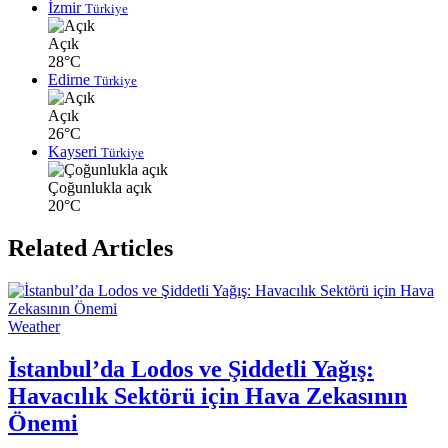
İzmir
Türkiye
Açık
28°C
Edirne
Türkiye
Açık
26°C
Kayseri
Türkiye
Çoğunlukla açık
20°C
Related Articles
Weather
İstanbul’da Lodos ve Şiddetli Yağış:
Havacılık Sektörü için Hava Zekasının
Önemi