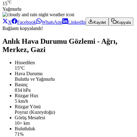
°C
15
Yağmurlu
X
Facebook
WhatsApp
LinkedIn
Kaydet
Kopyala
Bağlantı kopyalandı!
Anlık Hava Durumu Gözlemi - Ağrı,
Merkez, Gazi
Hissedilen
15°C
Hava Durumu
Bulutlu ve Yağmurlu
Basınç
834 hPa
Rüzgar Hızı
5 km/h
Rüzgar Yönü
Poyraz (Kuzeydoğu)
Görüş Mesafesi
10+ km
Bulutluluk
71%