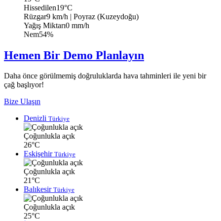
Hissedilen
19°C
Rüzgar
9 km/h
| Poyraz (Kuzeydoğu)
Yağış Miktarı
0 mm/h
Nem
54%
Hemen Bir Demo Planlayın
Daha önce görülmemiş doğruluklarda hava tahminleri ile yeni bir
çağ başlıyor!
Bize Ulaşın
Denizli
Türkiye
Çoğunlukla açık
26°C
Eskişehir
Türkiye
Çoğunlukla açık
21°C
Balıkesir
Türkiye
Çoğunlukla açık
25°C