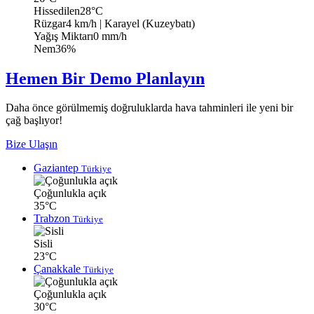
Hissedilen
28°C
Rüzgar
4 km/h
| Karayel (Kuzeybatı)
Yağış Miktarı
0 mm/h
Nem
36%
Hemen Bir Demo Planlayın
Daha önce görülmemiş doğruluklarda hava tahminleri ile yeni bir
çağ başlıyor!
Bize Ulaşın
Gaziantep
Türkiye
Çoğunlukla açık
35°C
Trabzon
Türkiye
Sisli
23°C
Çanakkale
Türkiye
Çoğunlukla açık
30°C