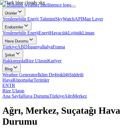
Ürünler
Yenilenebilir Enerji Tahmini
SkyWatch
API
Map Layer
Endüstriler
Yenilenebilir Enerji
Enerji
Havacılık
Lojistik
Liman
Hava Durumu
Türkiye
ABD
İspanya
İtalya
Fransa
Şirket
Hakkımızda
Bize Ulaşın
Kariyer
Blog
Weather Generator
İklim Değişikliği
Şiddetli
Hava
Röportajlar
Terimler
EN
TR
Bize Ulaşın
Ana Sayfa
Hava Durumu
Türkiye
Ağrı
Merkez
Ağrı, Merkez, Suçatağı Hava
Durumu