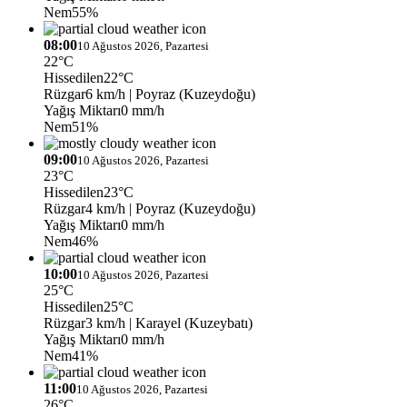
Nem
55%
08:00
10 Ağustos 2026, Pazartesi
22°C
Hissedilen
22°C
Rüzgar
6 km/h
| Poyraz (Kuzeydoğu)
Yağış Miktarı
0 mm/h
Nem
51%
09:00
10 Ağustos 2026, Pazartesi
23°C
Hissedilen
23°C
Rüzgar
4 km/h
| Poyraz (Kuzeydoğu)
Yağış Miktarı
0 mm/h
Nem
46%
10:00
10 Ağustos 2026, Pazartesi
25°C
Hissedilen
25°C
Rüzgar
3 km/h
| Karayel (Kuzeybatı)
Yağış Miktarı
0 mm/h
Nem
41%
11:00
10 Ağustos 2026, Pazartesi
26°C