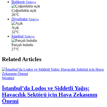
Balıkesir
Türkiye
Çoğunlukla açık
26°C
Diyarbakır
Türkiye
Açık
32°C
İstanbul
Türkiye
Parçalı bulutlu
27°C
Related Articles
Weather
İstanbul’da Lodos ve Şiddetli Yağış:
Havacılık Sektörü için Hava Zekasının
Önemi