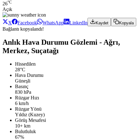
°C
26
Açık
X
Facebook
WhatsApp
LinkedIn
Kaydet
Kopyala
Bağlantı kopyalandı!
Anlık Hava Durumu Gözlemi - Ağrı,
Merkez, Suçatağı
Hissedilen
28°C
Hava Durumu
Güneşli
Basınç
830 hPa
Rüzgar Hızı
6 km/h
Rüzgar Yönü
Yıldız (Kuzey)
Görüş Mesafesi
10+ km
Bulutluluk
67%