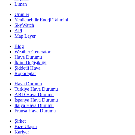
Liman
Ürünler
Yenilenebilir Enerji Tahmini
SkyWatch
API
Map Layer
Blog
Weather Generator
Hava Durumu
İklim Değişikliği
Şiddetli Hava
Röportajlar
Hava Durumu
Turkiye Hava Durumu
ABD Hava Durumu
İspanya Hava Durumu
İtalya Hava Durumu
Fransa Hava Durumu
Şirket
Bize Ulaşın
Kariyer