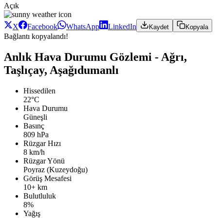
Açık
X
Facebook
WhatsApp
LinkedIn
Kaydet
Kopyala
Bağlantı kopyalandı!
Anlık Hava Durumu Gözlemi - Ağrı,
Taşlıçay, Aşağıdumanlı
Hissedilen
22°C
Hava Durumu
Güneşli
Basınç
809 hPa
Rüzgar Hızı
8 km/h
Rüzgar Yönü
Poyraz (Kuzeydoğu)
Görüş Mesafesi
10+ km
Bulutluluk
8%
Yağış