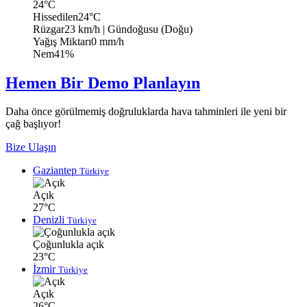
24°C
Hissedilen
24°C
Rüzgar
23 km/h
| Gündoğusu (Doğu)
Yağış Miktarı
0 mm/h
Nem
41%
Hemen Bir Demo Planlayın
Daha önce görülmemiş doğruluklarda hava tahminleri ile yeni bir
çağ başlıyor!
Bize Ulaşın
Gaziantep
Türkiye
Açık
27°C
Denizli
Türkiye
Çoğunlukla açık
23°C
İzmir
Türkiye
Açık
26°C