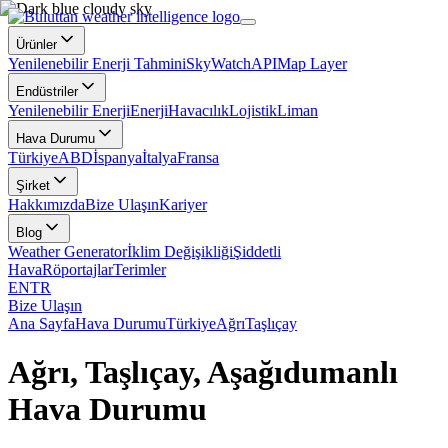
Ürünler
Yenilenebilir Enerji Tahmini
SkyWatch
API
Map Layer
Endüstriler
Yenilenebilir Enerji
Enerji
Havacılık
Lojistik
Liman
Hava Durumu
Türkiye
ABD
İspanya
İtalya
Fransa
Şirket
Hakkımızda
Bize Ulaşın
Kariyer
Blog
Weather Generator
İklim Değişikliği
Şiddetli
Hava
Röportajlar
Terimler
EN
TR
Bize Ulaşın
Ana Sayfa
Hava Durumu
Türkiye
Ağrı
Taşlıçay
Ağrı, Taşlıçay, Aşağıdumanlı
Hava Durumu