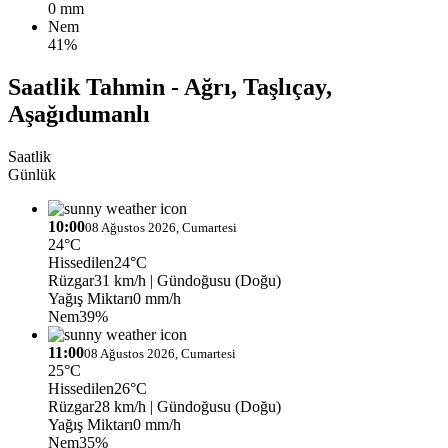
0 mm
Nem
41%
Saatlik Tahmin - Ağrı, Taşlıçay,
Aşağıdumanlı
Saatlik
Günlük
10:00
08 Ağustos 2026, Cumartesi
24°C
Hissedilen
24°C
Rüzgar
31 km/h
| Gündoğusu (Doğu)
Yağış Miktarı
0 mm/h
Nem
39%
11:00
08 Ağustos 2026, Cumartesi
25°C
Hissedilen
26°C
Rüzgar
28 km/h
| Gündoğusu (Doğu)
Yağış Miktarı
0 mm/h
Nem
35%