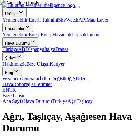
Ürünler
Yenilenebilir Enerji Tahmini
SkyWatch
API
Map Layer
Endüstriler
Yenilenebilir Enerji
Enerji
Havacılık
Lojistik
Liman
Hava Durumu
Türkiye
ABD
İspanya
İtalya
Fransa
Şirket
Hakkımızda
Bize Ulaşın
Kariyer
Blog
Weather Generator
İklim Değişikliği
Şiddetli
Hava
Röportajlar
Terimler
EN
TR
Bize Ulaşın
Ana Sayfa
Hava Durumu
Türkiye
Ağrı
Taşlıçay
Ağrı, Taşlıçay, Aşağıesen Hava
Durumu