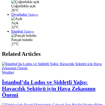
Çoğunlukla açık
26°C
Diyarbakır
Türkiye
Açık
32°C
İstanbul
Türkiye
Parçalı bulutlu
27°C
Related Articles
Weather
İstanbul’da Lodos ve Şiddetli Yağış:
Havacılık Sektörü için Hava Zekasının
Önemi
İklim