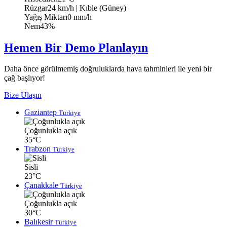
Rüzgar
24 km/h
| Kıble (Güney)
Yağış Miktarı
0 mm/h
Nem
43%
Hemen Bir Demo Planlayın
Daha önce görülmemiş doğruluklarda hava tahminleri ile yeni bir
çağ başlıyor!
Bize Ulaşın
Gaziantep
Türkiye
Çoğunlukla açık
35°C
Trabzon
Türkiye
Sisli
23°C
Çanakkale
Türkiye
Çoğunlukla açık
30°C
Balıkesir
Türkiye