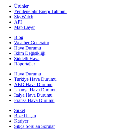
Ürünler
Yenilenebilir Enerji Tahmini
SkyWatch
API
Map Layer
Blog
Weather Generator
Hava Durumu
İklim Değişikliği
Şiddetli Hava
Röportajlar
Hava Durumu
Turkiye Hava Durumu
ABD Hava Durumu
İspanya Hava Durumu
İtalya Hava Durumu
Fransa Hava Durumu
Şirket
Bize Ulaşın
Kariyer
Sıkça Sorulan Sorular