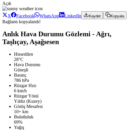
Açık
X
Facebook
WhatsApp
LinkedIn
Kaydet
Kopyala
Bağlantı kopyalandı!
Anlık Hava Durumu Gözlemi - Ağrı,
Taşlıçay, Aşağıesen
Hissedilen
28°C
Hava Durumu
Güneşli
Basınç
786 hPa
Rüzgar Hızı
6 km/h
Rüzgar Yönü
Yıldız (Kuzey)
Görüş Mesafesi
10+ km
Bulutluluk
69%
Yağış