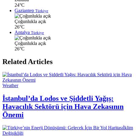
24°C
Gaziantep
Türkiye
Çoğunlukla açık
26°C
Antalya
Türkiye
Çoğunlukla açık
26°C
Related Articles
Weather
İstanbul’da Lodos ve Şiddetli Yağış:
Havacılık Sektörü için Hava Zekasının
Önemi
İklim
Değişikliği