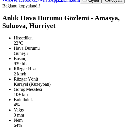
X
Facebook
WhatsApp
LinkedIn
Kaydet
Kopyala
Bağlantı kopyalandı!
Anlık Hava Durumu Gözlemi - Amasya,
Suluova, Hürriyet
Hissedilen
22°C
Hava Durumu
Güneşli
Basınç
939 hPa
Rüzgar Hızı
2 km/h
Rüzgar Yönü
Karayel (Kuzeybatı)
Görüş Mesafesi
10+ km
Bulutluluk
4%
Yağış
0 mm
Nem
64%