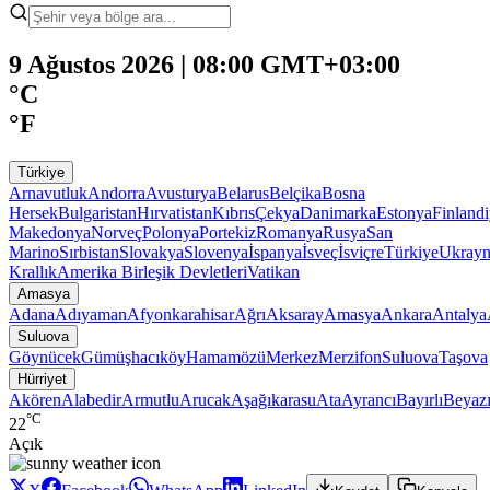
9 Ağustos 2026 | 08:00 GMT+03:00
°C
°F
Türkiye
Arnavutluk
Andorra
Avusturya
Belarus
Belçika
Bosna
Hersek
Bulgaristan
Hırvatistan
Kıbrıs
Çekya
Danimarka
Estonya
Finland
Makedonya
Norveç
Polonya
Portekiz
Romanya
Rusya
San
Marino
Sırbistan
Slovakya
Slovenya
İspanya
İsveç
İsviçre
Türkiye
Ukray
Krallık
Amerika Birleşik Devletleri
Vatikan
Amasya
Adana
Adıyaman
Afyonkarahisar
Ağrı
Aksaray
Amasya
Ankara
Antalya
Suluova
Göynücek
Gümüşhacıköy
Hamamözü
Merkez
Merzifon
Suluova
Taşova
Hürriyet
Akören
Alabedir
Armutlu
Arucak
Aşağıkarasu
Ata
Ayrancı
Bayırlı
Beyazı
°C
22
Açık