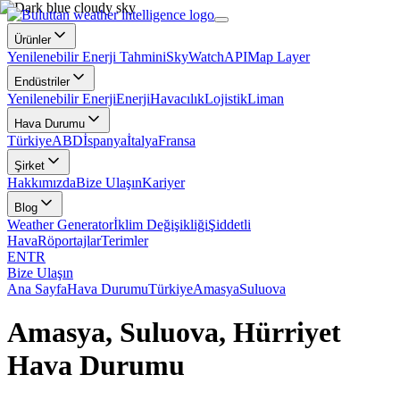
Ürünler
Yenilenebilir Enerji Tahmini
SkyWatch
API
Map Layer
Endüstriler
Yenilenebilir Enerji
Enerji
Havacılık
Lojistik
Liman
Hava Durumu
Türkiye
ABD
İspanya
İtalya
Fransa
Şirket
Hakkımızda
Bize Ulaşın
Kariyer
Blog
Weather Generator
İklim Değişikliği
Şiddetli
Hava
Röportajlar
Terimler
EN
TR
Bize Ulaşın
Ana Sayfa
Hava Durumu
Türkiye
Amasya
Suluova
Amasya, Suluova, Hürriyet
Hava Durumu