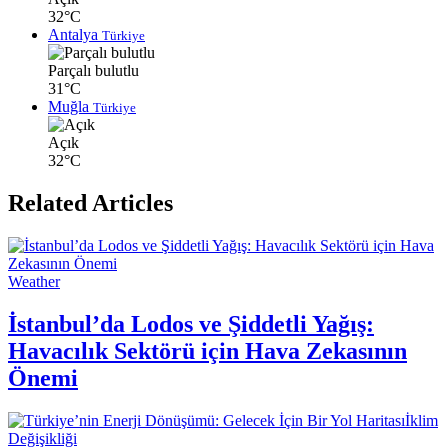
32°C
Antalya
Türkiye
Parçalı bulutlu
31°C
Muğla
Türkiye
Açık
32°C
Related Articles
Weather
İstanbul’da Lodos ve Şiddetli Yağış:
Havacılık Sektörü için Hava Zekasının
Önemi
İklim
Değişikliği