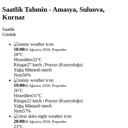
Saatlik Tahmin - Amasya, Suluova,
Kurnaz
Saatlik
Günlük
18:00
06 Ağustos 2026, Perşembe
28°C
Hissedilen
32°C
Rüzgar
27 km/h
| Poyraz (Kuzeydoğu)
Yağış Miktarı
0 mm/h
Nem
50%
19:00
06 Ağustos 2026, Perşembe
26°C
Hissedilen
31°C
Rüzgar
22 km/h
| Poyraz (Kuzeydoğu)
Yağış Miktarı
0 mm/h
Nem
57%
20:00
06 Ağustos 2026, Perşembe
23°C