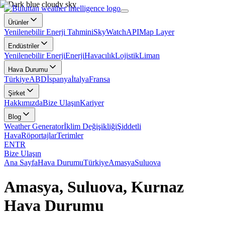
Ürünler
Yenilenebilir Enerji Tahmini
SkyWatch
API
Map Layer
Endüstriler
Yenilenebilir Enerji
Enerji
Havacılık
Lojistik
Liman
Hava Durumu
Türkiye
ABD
İspanya
İtalya
Fransa
Şirket
Hakkımızda
Bize Ulaşın
Kariyer
Blog
Weather Generator
İklim Değişikliği
Şiddetli
Hava
Röportajlar
Terimler
EN
TR
Bize Ulaşın
Ana Sayfa
Hava Durumu
Türkiye
Amasya
Suluova
Amasya, Suluova, Kurnaz
Hava Durumu