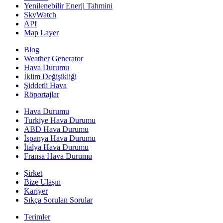
Yenilenebilir Enerji Tahmini
SkyWatch
API
Map Layer
Blog
Weather Generator
Hava Durumu
İklim Değişikliği
Şiddetli Hava
Röportajlar
Hava Durumu
Turkiye Hava Durumu
ABD Hava Durumu
İspanya Hava Durumu
İtalya Hava Durumu
Fransa Hava Durumu
Şirket
Bize Ulaşın
Kariyer
Sıkça Sorulan Sorular
Terimler