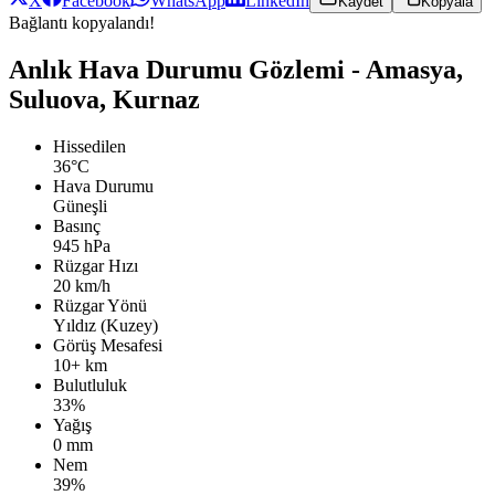
X
Facebook
WhatsApp
LinkedIn
Kaydet
Kopyala
Bağlantı kopyalandı!
Anlık Hava Durumu Gözlemi - Amasya,
Suluova, Kurnaz
Hissedilen
36°C
Hava Durumu
Güneşli
Basınç
945 hPa
Rüzgar Hızı
20 km/h
Rüzgar Yönü
Yıldız (Kuzey)
Görüş Mesafesi
10+ km
Bulutluluk
33%
Yağış
0 mm
Nem
39%