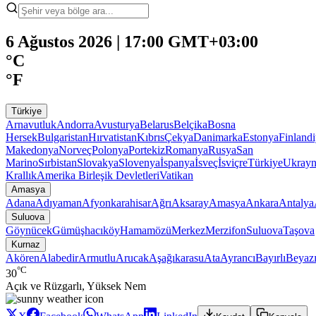
6 Ağustos 2026 | 17:00 GMT+03:00
°C
°F
Türkiye
Arnavutluk
Andorra
Avusturya
Belarus
Belçika
Bosna
Hersek
Bulgaristan
Hırvatistan
Kıbrıs
Çekya
Danimarka
Estonya
Finland
Makedonya
Norveç
Polonya
Portekiz
Romanya
Rusya
San
Marino
Sırbistan
Slovakya
Slovenya
İspanya
İsveç
İsviçre
Türkiye
Ukray
Krallık
Amerika Birleşik Devletleri
Vatikan
Amasya
Adana
Adıyaman
Afyonkarahisar
Ağrı
Aksaray
Amasya
Ankara
Antalya
Suluova
Göynücek
Gümüşhacıköy
Hamamözü
Merkez
Merzifon
Suluova
Taşova
Kurnaz
Akören
Alabedir
Armutlu
Arucak
Aşağıkarasu
Ata
Ayrancı
Bayırlı
Beyazı
°C
30
Açık ve Rüzgarlı, Yüksek Nem