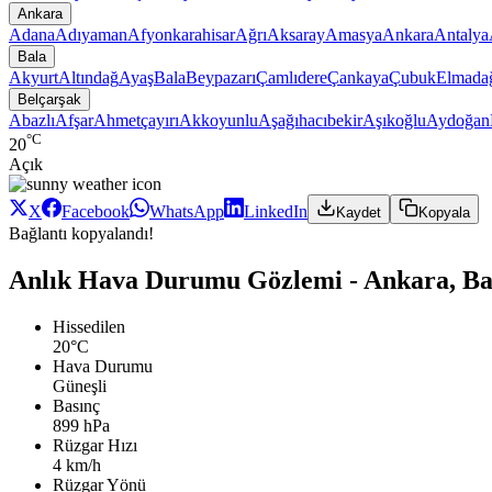
Ankara
Adana
Adıyaman
Afyonkarahisar
Ağrı
Aksaray
Amasya
Ankara
Antalya
Bala
Akyurt
Altındağ
Ayaş
Bala
Beypazarı
Çamlıdere
Çankaya
Çubuk
Elmada
Belçarşak
Abazlı
Afşar
Ahmetçayırı
Akkoyunlu
Aşağıhacıbekir
Aşıkoğlu
Aydoğan
°C
20
Açık
X
Facebook
WhatsApp
LinkedIn
Kaydet
Kopyala
Bağlantı kopyalandı!
Anlık Hava Durumu Gözlemi - Ankara, Bal
Hissedilen
20°C
Hava Durumu
Güneşli
Basınç
899 hPa
Rüzgar Hızı
4 km/h
Rüzgar Yönü