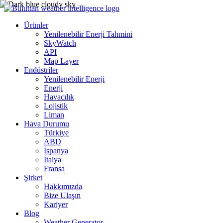
Ürünler
Yenilenebilir Enerji Tahmini
SkyWatch
API
Map Layer
Endüstriler
Yenilenebilir Enerji
Enerji
Havacılık
Lojistik
Liman
Hava Durumu
Türkiye
ABD
İspanya
İtalya
Fransa
Şirket
Hakkımızda
Bize Ulaşın
Kariyer
Blog
Weather Generator