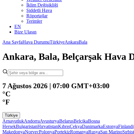
İklim Değişikliği
Şiddetli Hava
Röportajlar
Terimler
EN
Bize Ulaşın
Ana Sayfa
Hava Durumu
Türkiye
Ankara
Bala
Ankara, Bala, Belçarşak Hava
7 Ağustos 2026 | 07:00 GMT+03:00
°C
°F
Türkiye
Arnavutluk
Andorra
Avusturya
Belarus
Belçika
Bosna
Hersek
Bulgaristan
Hırvatistan
Kıbrıs
Çekya
Danimarka
Estonya
Finland
Makedonya
Norveç
Polonya
Portekiz
Romanya
Rusya
San Marino
Sırbis