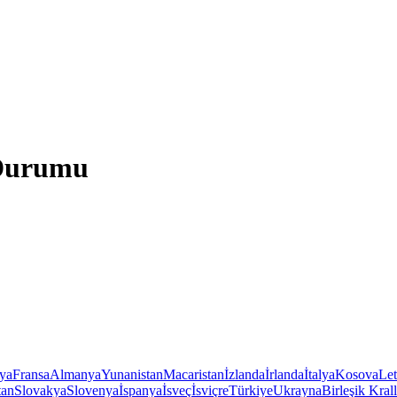
 Durumu
iya
Fransa
Almanya
Yunanistan
Macaristan
İzlanda
İrlanda
İtalya
Kosova
Le
tan
Slovakya
Slovenya
İspanya
İsveç
İsviçre
Türkiye
Ukrayna
Birleşik Krall