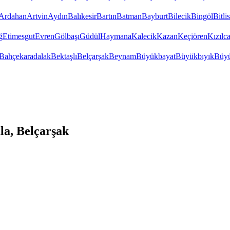
Ardahan
Artvin
Aydın
Balıkesir
Bartın
Batman
Bayburt
Bilecik
Bingöl
Bitlis
ğ
Etimesgut
Evren
Gölbaşı
Güdül
Haymana
Kalecik
Kazan
Keçiören
Kızıl
Bahçekaradalak
Bektaşlı
Belçarşak
Beynam
Büyükbayat
Büyükbıyık
Büyü
a, Belçarşak