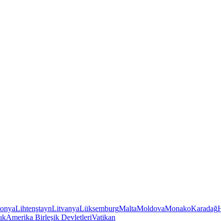
tonya
Lihtenştayn
Litvanya
Lüksemburg
Malta
Moldova
Monako
Karadağ
ık
Amerika Birleşik Devletleri
Vatikan