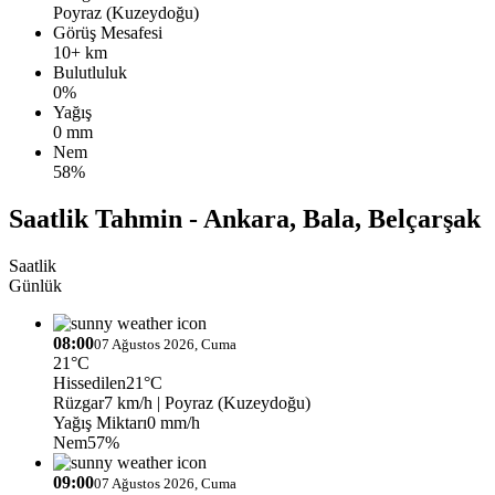
Poyraz (Kuzeydoğu)
Görüş Mesafesi
10+ km
Bulutluluk
0%
Yağış
0 mm
Nem
58%
Saatlik Tahmin - Ankara, Bala, Belçarşak
Saatlik
Günlük
08:00
07 Ağustos 2026, Cuma
21°C
Hissedilen
21°C
Rüzgar
7 km/h
| Poyraz (Kuzeydoğu)
Yağış Miktarı
0 mm/h
Nem
57%
09:00
07 Ağustos 2026, Cuma