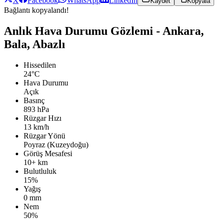
X
Facebook
WhatsApp
LinkedIn
Kaydet
Kopyala
Bağlantı kopyalandı!
Anlık Hava Durumu Gözlemi - Ankara,
Bala, Abazlı
Hissedilen
24°C
Hava Durumu
Açık
Basınç
893 hPa
Rüzgar Hızı
13 km/h
Rüzgar Yönü
Poyraz (Kuzeydoğu)
Görüş Mesafesi
10+ km
Bulutluluk
15%
Yağış
0 mm
Nem
50%