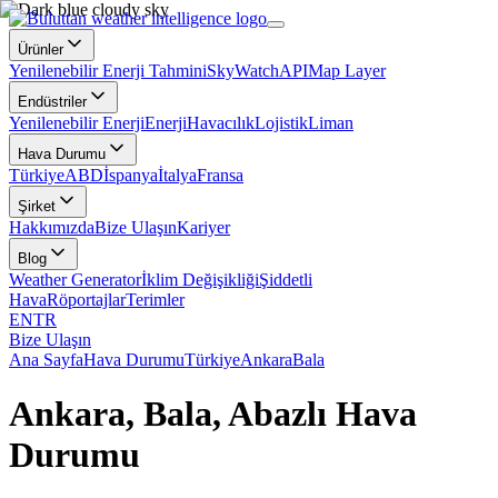
Ürünler
Yenilenebilir Enerji Tahmini
SkyWatch
API
Map Layer
Endüstriler
Yenilenebilir Enerji
Enerji
Havacılık
Lojistik
Liman
Hava Durumu
Türkiye
ABD
İspanya
İtalya
Fransa
Şirket
Hakkımızda
Bize Ulaşın
Kariyer
Blog
Weather Generator
İklim Değişikliği
Şiddetli
Hava
Röportajlar
Terimler
EN
TR
Bize Ulaşın
Ana Sayfa
Hava Durumu
Türkiye
Ankara
Bala
Ankara, Bala, Abazlı Hava
Durumu