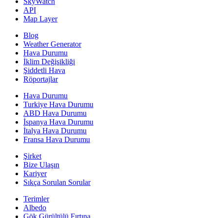
SkyWatch
API
Map Layer
Blog
Weather Generator
Hava Durumu
İklim Değişikliği
Şiddetli Hava
Röportajlar
Hava Durumu
Turkiye Hava Durumu
ABD Hava Durumu
İspanya Hava Durumu
İtalya Hava Durumu
Fransa Hava Durumu
Şirket
Bize Ulaşın
Kariyer
Sıkça Sorulan Sorular
Terimler
Albedo
Gök Gürültülü Fırtına