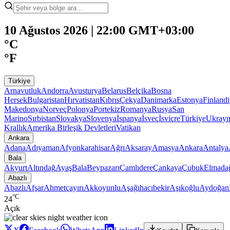
10 Ağustos 2026 | 22:00 GMT+03:00
°C
°F
Türkiye
Arnavutluk
Andorra
Avusturya
Belarus
Belçika
Bosna
Hersek
Bulgaristan
Hırvatistan
Kıbrıs
Çekya
Danimarka
Estonya
Finland
Makedonya
Norveç
Polonya
Portekiz
Romanya
Rusya
San
Marino
Sırbistan
Slovakya
Slovenya
İspanya
İsveç
İsviçre
Türkiye
Ukray
Krallık
Amerika Birleşik Devletleri
Vatikan
Ankara
Adana
Adıyaman
Afyonkarahisar
Ağrı
Aksaray
Amasya
Ankara
Antalya
Bala
Akyurt
Altındağ
Ayaş
Bala
Beypazarı
Çamlıdere
Çankaya
Çubuk
Elmada
Abazlı
Abazlı
Afşar
Ahmetçayırı
Akkoyunlu
Aşağıhacıbekir
Aşıkoğlu
Aydoğan
°C
24
Açık