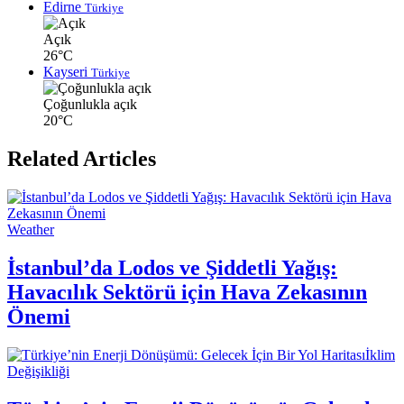
Edirne
Türkiye
Açık
26°C
Kayseri
Türkiye
Çoğunlukla açık
20°C
Related Articles
Weather
İstanbul’da Lodos ve Şiddetli Yağış:
Havacılık Sektörü için Hava Zekasının
Önemi
İklim
Değişikliği