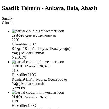
Saatlik Tahmin - Ankara, Bala, Abazlı
Saatlik
Günlük
23:00
10 Ağustos 2026, Pazartesi
22°C
Hissedilen
22°C
Rüzgar
18 km/h
| Poyraz (Kuzeydoğu)
Yağış Miktarı
0 mm/h
Nem
61%
00:00
11 Ağustos 2026, Salı
21°C
Hissedilen
21°C
Rüzgar
9 km/h
| Poyraz (Kuzeydoğu)
Yağış Miktarı
0 mm/h
Nem
68%
01:00
11 Ağustos 2026, Salı
19°C
Hissedilen
19°C