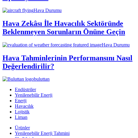
Hava Durumu
Hava Zekâsı İle Havacılık Sektöründe
Beklenmeyen Sorunların Önüne Geçin
Hava Durumu
Hava Tahminlerinin Performansını Nasıl
Değerlendirilir?
buluttan
Endüstriler
Yenilenebilir Enerji
Enerji
Havacılık
Lojistik
Liman
Ürünler
Yenilenebilir Enerji Tahmini