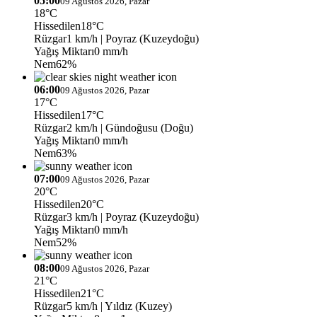
05:00
09 Ağustos 2026, Pazar
18°C
Hissedilen
18°C
Rüzgar
1 km/h
| Poyraz (Kuzeydoğu)
Yağış Miktarı
0 mm/h
Nem
62%
06:00
09 Ağustos 2026, Pazar
17°C
Hissedilen
17°C
Rüzgar
2 km/h
| Gündoğusu (Doğu)
Yağış Miktarı
0 mm/h
Nem
63%
07:00
09 Ağustos 2026, Pazar
20°C
Hissedilen
20°C
Rüzgar
3 km/h
| Poyraz (Kuzeydoğu)
Yağış Miktarı
0 mm/h
Nem
52%
08:00
09 Ağustos 2026, Pazar
21°C
Hissedilen
21°C
Rüzgar
5 km/h
| Yıldız (Kuzey)