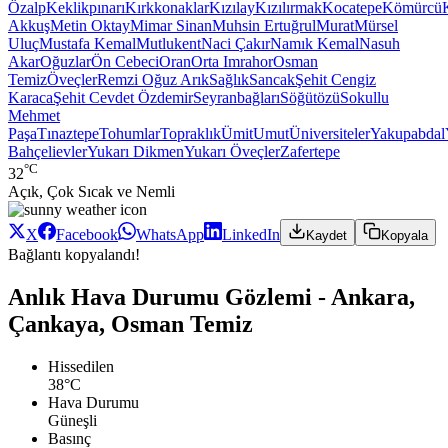
Özalp
Keklikpınarı
Kırkkonaklar
Kızılay
Kızılırmak
Kocatepe
Kömürcü
Akkuş
Metin Oktay
Mimar Sinan
Muhsin Ertuğrul
Murat
Mürsel
Uluç
Mustafa Kemal
Mutlukent
Naci Çakır
Namık Kemal
Nasuh
Akar
Oğuzlar
Ön Cebeci
Oran
Orta Imrahor
Osman
Temiz
Öveçler
Remzi Oğuz Arık
Sağlık
Sancak
Şehit Cengiz
Karaca
Şehit Cevdet Özdemir
Seyranbağları
Söğütözü
Sokullu
Mehmet
Paşa
Tınaztepe
Tohumlar
Topraklık
Ümit
Umut
Üniversiteler
Yakupabdal
Bahçelievler
Yukarı Dikmen
Yukarı Öveçler
Zafertepe
°C
32
Açık, Çok Sıcak ve Nemli
X
Facebook
WhatsApp
LinkedIn
Kaydet
Kopyala
Bağlantı kopyalandı!
Anlık Hava Durumu Gözlemi - Ankara,
Çankaya, Osman Temiz
Hissedilen
38°C
Hava Durumu
Güneşli
Basınç