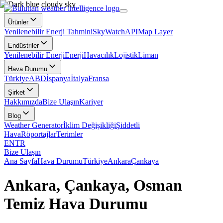
Ürünler
Yenilenebilir Enerji Tahmini
SkyWatch
API
Map Layer
Endüstriler
Yenilenebilir Enerji
Enerji
Havacılık
Lojistik
Liman
Hava Durumu
Türkiye
ABD
İspanya
İtalya
Fransa
Şirket
Hakkımızda
Bize Ulaşın
Kariyer
Blog
Weather Generator
İklim Değişikliği
Şiddetli
Hava
Röportajlar
Terimler
EN
TR
Bize Ulaşın
Ana Sayfa
Hava Durumu
Türkiye
Ankara
Çankaya
Ankara, Çankaya, Osman
Temiz Hava Durumu