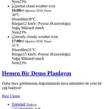
Nem
23%
16:00
09 Ağustos 2026, Pazar
30°C
Hissedilen
30°C
Rüzgar
12 km/h
| Poyraz (Kuzeydoğu)
Yağış Miktarı
0 mm/h
Nem
23%
17:00
09 Ağustos 2026, Pazar
31°C
Hissedilen
31°C
Rüzgar
15 km/h
| Poyraz (Kuzeydoğu)
Yağış Miktarı
0 mm/h
Nem
23%
Hemen Bir Demo Planlayın
Daha önce görülmemiş doğruluklarda hava tahminleri ile yeni bir
çağ başlıyor!
Bize Ulaşın
Tekirdağ
Türkiye