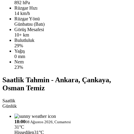
892 hPa
Rüzgar Hızı
14 km/h
Rüzgar Yönü
Günbatısı (Batı)
Görüş Mesafesi
10+ km
Bulutluluk
29%
Yağış
0 mm
Nem
23%
Saatlik Tahmin - Ankara, Çankaya,
Osman Temiz
Saatlik
Günlük
18:00
08 Ağustos 2026, Cumartesi
31°C
Hissedilen
31°C