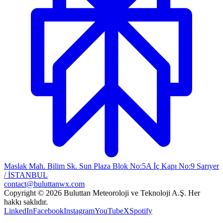
Maslak Mah. Bilim Sk. Sun Plaza Blok No:5A İç Kapı No:9 Sarıyer
/ İSTANBUL
contact@buluttanwx.com
Copyright © 2026 Buluttan Meteoroloji ve Teknoloji A.Ş. Her
hakkı saklıdır.
LinkedIn
Facebook
Instagram
YouTube
X
Spotify