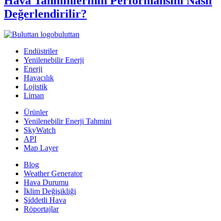
Hava Tahminlerinin Performansını Nasıl
Değerlendirilir?
buluttan
Endüstriler
Yenilenebilir Enerji
Enerji
Havacılık
Lojistik
Liman
Ürünler
Yenilenebilir Enerji Tahmini
SkyWatch
API
Map Layer
Blog
Weather Generator
Hava Durumu
İklim Değişikliği
Şiddetli Hava
Röportajlar