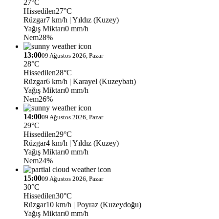
27°C
Hissedilen
27°C
Rüzgar
7 km/h
| Yıldız (Kuzey)
Yağış Miktarı
0 mm/h
Nem
28%
13:00
09 Ağustos 2026, Pazar
28°C
Hissedilen
28°C
Rüzgar
6 km/h
| Karayel (Kuzeybatı)
Yağış Miktarı
0 mm/h
Nem
26%
14:00
09 Ağustos 2026, Pazar
29°C
Hissedilen
29°C
Rüzgar
4 km/h
| Yıldız (Kuzey)
Yağış Miktarı
0 mm/h
Nem
24%
15:00
09 Ağustos 2026, Pazar
30°C
Hissedilen
30°C
Rüzgar
10 km/h
| Poyraz (Kuzeydoğu)
Yağış Miktarı
0 mm/h