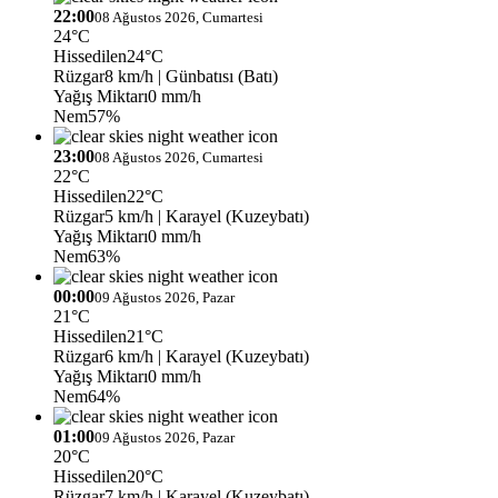
22:00
08 Ağustos 2026, Cumartesi
24°C
Hissedilen
24°C
Rüzgar
8 km/h
| Günbatısı (Batı)
Yağış Miktarı
0 mm/h
Nem
57%
23:00
08 Ağustos 2026, Cumartesi
22°C
Hissedilen
22°C
Rüzgar
5 km/h
| Karayel (Kuzeybatı)
Yağış Miktarı
0 mm/h
Nem
63%
00:00
09 Ağustos 2026, Pazar
21°C
Hissedilen
21°C
Rüzgar
6 km/h
| Karayel (Kuzeybatı)
Yağış Miktarı
0 mm/h
Nem
64%
01:00
09 Ağustos 2026, Pazar
20°C
Hissedilen
20°C
Rüzgar
7 km/h
| Karayel (Kuzeybatı)