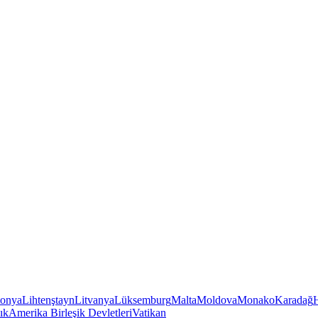
tonya
Lihtenştayn
Litvanya
Lüksemburg
Malta
Moldova
Monako
Karadağ
ık
Amerika Birleşik Devletleri
Vatikan