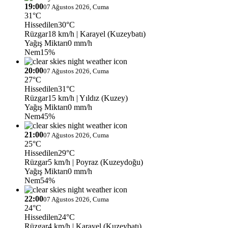
19:00
07 Ağustos 2026, Cuma
31°C
Hissedilen
30°C
Rüzgar
18 km/h
| Karayel (Kuzeybatı)
Yağış Miktarı
0 mm/h
Nem
15%
20:00
07 Ağustos 2026, Cuma
27°C
Hissedilen
31°C
Rüzgar
15 km/h
| Yıldız (Kuzey)
Yağış Miktarı
0 mm/h
Nem
45%
21:00
07 Ağustos 2026, Cuma
25°C
Hissedilen
29°C
Rüzgar
5 km/h
| Poyraz (Kuzeydoğu)
Yağış Miktarı
0 mm/h
Nem
54%
22:00
07 Ağustos 2026, Cuma
24°C
Hissedilen
24°C
Rüzgar
4 km/h
| Karayel (Kuzeybatı)