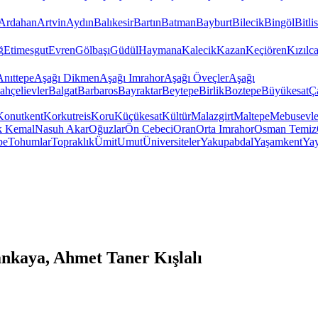
Ardahan
Artvin
Aydın
Balıkesir
Bartın
Batman
Bayburt
Bilecik
Bingöl
Bitlis
ğ
Etimesgut
Evren
Gölbaşı
Güdül
Haymana
Kalecik
Kazan
Keçiören
Kızıl
Anıttepe
Aşağı Dikmen
Aşağı Imrahor
Aşağı Öveçler
Aşağı
ahçelievler
Balgat
Barbaros
Bayraktar
Beytepe
Birlik
Boztepe
Büyükesat
Ç
Konutkent
Korkutreis
Koru
Küçükesat
Kültür
Malazgirt
Maltepe
Mebusevle
k Kemal
Nasuh Akar
Oğuzlar
Ön Cebeci
Oran
Orta Imrahor
Osman Temiz
pe
Tohumlar
Topraklık
Ümit
Umut
Üniversiteler
Yakupabdal
Yaşamkent
Yay
nkaya, Ahmet Taner Kışlalı