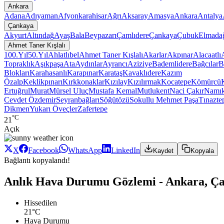
Ankara
Adana
Adıyaman
Afyonkarahisar
Ağrı
Aksaray
Amasya
Ankara
Antalya
Çankaya
Akyurt
Altındağ
Ayaş
Bala
Beypazarı
Çamlıdere
Çankaya
Çubuk
Elmada
Ahmet Taner Kışlalı
100.Yıl
50.Yıl
Ahlatlıbel
Ahmet Taner Kışlalı
Akarlar
Akpınar
Alacaatlı
Topraklık
Aşıkpaşa
Ata
Aydınlar
Ayrancı
Aziziye
Bademlidere
Bağcılar
B
Blokları
Karahasanlı
Karapınar
Karataş
Kavaklıdere
Kazım
Özalp
Keklikpınarı
Kırkkonaklar
Kızılay
Kızılırmak
Kocatepe
Kömürcü
Ertuğrul
Murat
Mürsel Uluç
Mustafa Kemal
Mutlukent
Naci Çakır
Namı
Cevdet Özdemir
Seyranbağları
Söğütözü
Sokullu Mehmet Paşa
Tınazte
Dikmen
Yukarı Öveçler
Zafertepe
°C
21
Açık
X
Facebook
WhatsApp
LinkedIn
Kaydet
Kopyala
Bağlantı kopyalandı!
Anlık Hava Durumu Gözlemi - Ankara, Ça
Hissedilen
21°C
Hava Durumu