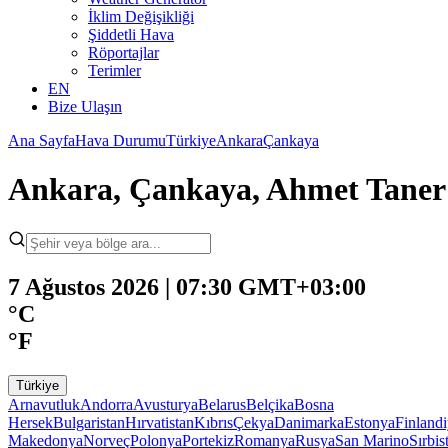
İklim Değişikliği
Şiddetli Hava
Röportajlar
Terimler
EN
Bize Ulaşın
Ana Sayfa
Hava Durumu
Türkiye
Ankara
Çankaya
Ankara, Çankaya, Ahmet Taner
7 Ağustos 2026 | 07:30 GMT+03:00
°C
°F
Türkiye
Arnavutluk
Andorra
Avusturya
Belarus
Belçika
Bosna
Hersek
Bulgaristan
Hırvatistan
Kıbrıs
Çekya
Danimarka
Estonya
Finland
Makedonya
Norveç
Polonya
Portekiz
Romanya
Rusya
San Marino
Sırbis