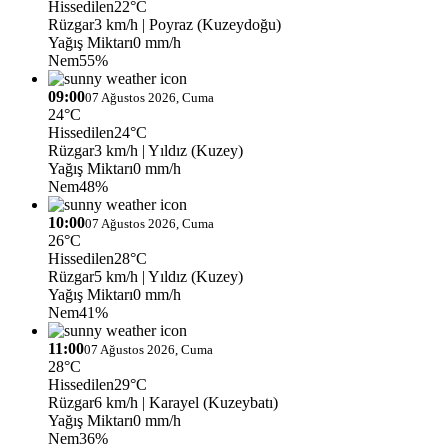
Hissedilen
22°C
Rüzgar
3 km/h
| Poyraz (Kuzeydoğu)
Yağış Miktarı
0 mm/h
Nem
55%
09:00
07 Ağustos 2026, Cuma
24°C
Hissedilen
24°C
Rüzgar
3 km/h
| Yıldız (Kuzey)
Yağış Miktarı
0 mm/h
Nem
48%
10:00
07 Ağustos 2026, Cuma
26°C
Hissedilen
28°C
Rüzgar
5 km/h
| Yıldız (Kuzey)
Yağış Miktarı
0 mm/h
Nem
41%
11:00
07 Ağustos 2026, Cuma
28°C
Hissedilen
29°C
Rüzgar
6 km/h
| Karayel (Kuzeybatı)
Yağış Miktarı
0 mm/h
Nem
36%