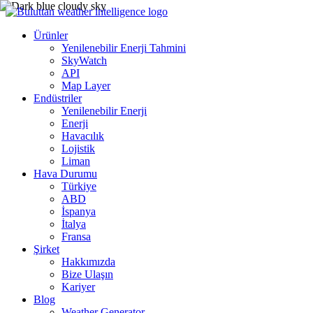
Ürünler
Yenilenebilir Enerji Tahmini
SkyWatch
API
Map Layer
Endüstriler
Yenilenebilir Enerji
Enerji
Havacılık
Lojistik
Liman
Hava Durumu
Türkiye
ABD
İspanya
İtalya
Fransa
Şirket
Hakkımızda
Bize Ulaşın
Kariyer
Blog
Weather Generator