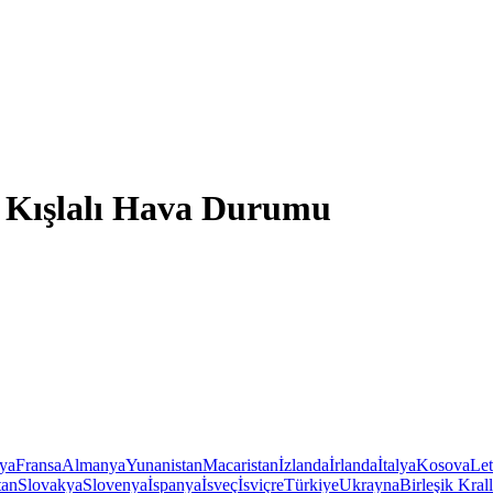
 Kışlalı Hava Durumu
iya
Fransa
Almanya
Yunanistan
Macaristan
İzlanda
İrlanda
İtalya
Kosova
Le
tan
Slovakya
Slovenya
İspanya
İsveç
İsviçre
Türkiye
Ukrayna
Birleşik Krall