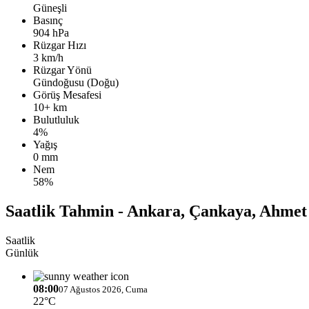
Güneşli
Basınç
904 hPa
Rüzgar Hızı
3 km/h
Rüzgar Yönü
Gündoğusu (Doğu)
Görüş Mesafesi
10+ km
Bulutluluk
4%
Yağış
0 mm
Nem
58%
Saatlik Tahmin - Ankara, Çankaya, Ahmet 
Saatlik
Günlük
08:00
07 Ağustos 2026, Cuma
22°C