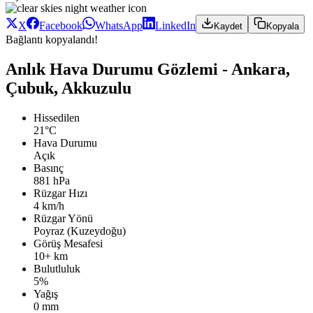
X
Facebook
WhatsApp
LinkedIn
Kaydet
Kopyala
Bağlantı kopyalandı!
Anlık Hava Durumu Gözlemi - Ankara,
Çubuk, Akkuzulu
Hissedilen
21°C
Hava Durumu
Açık
Basınç
881 hPa
Rüzgar Hızı
4 km/h
Rüzgar Yönü
Poyraz (Kuzeydoğu)
Görüş Mesafesi
10+ km
Bulutluluk
5%
Yağış
0 mm