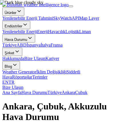
Ürünler
Yenilenebilir Enerji Tahmini
SkyWatch
API
Map Layer
Endüstriler
Yenilenebilir Enerji
Enerji
Havacılık
Lojistik
Liman
Hava Durumu
Türkiye
ABD
İspanya
İtalya
Fransa
Şirket
Hakkımızda
Bize Ulaşın
Kariyer
Blog
Weather Generator
İklim Değişikliği
Şiddetli
Hava
Röportajlar
Terimler
EN
TR
Bize Ulaşın
Ana Sayfa
Hava Durumu
Türkiye
Ankara
Çubuk
Ankara, Çubuk, Akkuzulu
Hava Durumu