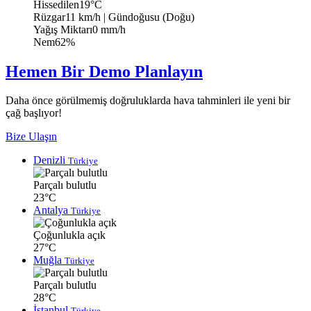
Hissedilen
19°C
Rüzgar
11 km/h
| Gündoğusu (Doğu)
Yağış Miktarı
0 mm/h
Nem
62%
Hemen Bir Demo Planlayın
Daha önce görülmemiş doğruluklarda hava tahminleri ile yeni bir
çağ başlıyor!
Bize Ulaşın
Denizli
Türkiye
Parçalı bulutlu
23°C
Antalya
Türkiye
Çoğunlukla açık
27°C
Muğla
Türkiye
Parçalı bulutlu
28°C
İstanbul
Türkiye