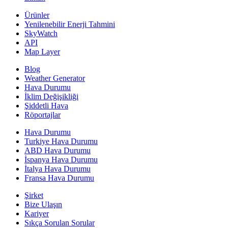
Ürünler
Yenilenebilir Enerji Tahmini
SkyWatch
API
Map Layer
Blog
Weather Generator
Hava Durumu
İklim Değişikliği
Şiddetli Hava
Röportajlar
Hava Durumu
Turkiye Hava Durumu
ABD Hava Durumu
İspanya Hava Durumu
İtalya Hava Durumu
Fransa Hava Durumu
Şirket
Bize Ulaşın
Kariyer
Sıkça Sorulan Sorular