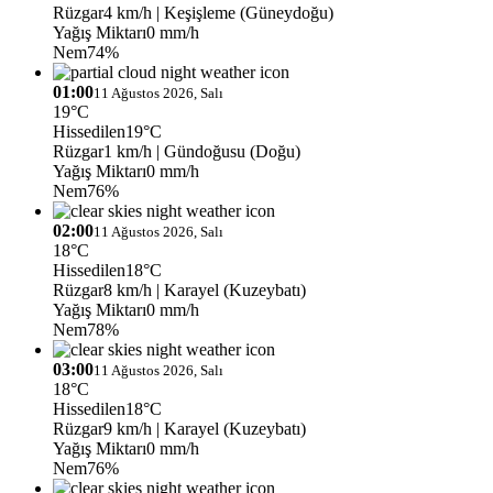
Rüzgar
4 km/h
| Keşişleme (Güneydoğu)
Yağış Miktarı
0 mm/h
Nem
74%
01:00
11 Ağustos 2026, Salı
19°C
Hissedilen
19°C
Rüzgar
1 km/h
| Gündoğusu (Doğu)
Yağış Miktarı
0 mm/h
Nem
76%
02:00
11 Ağustos 2026, Salı
18°C
Hissedilen
18°C
Rüzgar
8 km/h
| Karayel (Kuzeybatı)
Yağış Miktarı
0 mm/h
Nem
78%
03:00
11 Ağustos 2026, Salı
18°C
Hissedilen
18°C
Rüzgar
9 km/h
| Karayel (Kuzeybatı)
Yağış Miktarı
0 mm/h
Nem
76%