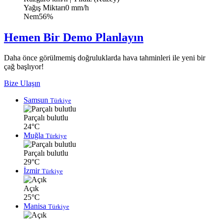
Yağış Miktarı
0 mm/h
Nem
56%
Hemen Bir Demo Planlayın
Daha önce görülmemiş doğruluklarda hava tahminleri ile yeni bir
çağ başlıyor!
Bize Ulaşın
Samsun
Türkiye
Parçalı bulutlu
24°C
Muğla
Türkiye
Parçalı bulutlu
29°C
İzmir
Türkiye
Açık
25°C
Manisa
Türkiye