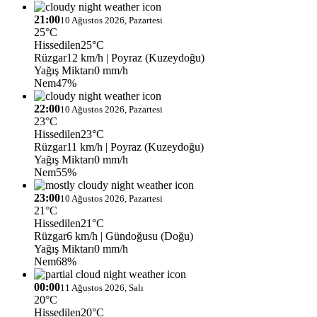
21:00
10 Ağustos 2026, Pazartesi
25°C
Hissedilen
25°C
Rüzgar
12 km/h
| Poyraz (Kuzeydoğu)
Yağış Miktarı
0 mm/h
Nem
47%
22:00
10 Ağustos 2026, Pazartesi
23°C
Hissedilen
23°C
Rüzgar
11 km/h
| Poyraz (Kuzeydoğu)
Yağış Miktarı
0 mm/h
Nem
55%
23:00
10 Ağustos 2026, Pazartesi
21°C
Hissedilen
21°C
Rüzgar
6 km/h
| Gündoğusu (Doğu)
Yağış Miktarı
0 mm/h
Nem
68%
00:00
11 Ağustos 2026, Salı
20°C
Hissedilen
20°C