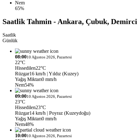
Nem
65%
Saatlik Tahmin - Ankara, Çubuk, Demirci
Saatlik
Günlük
08:00
10 Ağustos 2026, Pazartesi
22°C
Hissedilen
22°C
Rüzgar
16 km/h
| Yıldız (Kuzey)
Yağış Miktarı
0 mm/h
Nem
54%
09:00
10 Ağustos 2026, Pazartesi
23°C
Hissedilen
23°C
Rüzgar
14 km/h
| Poyraz (Kuzeydoğu)
Yağış Miktarı
0 mm/h
Nem
48%
10:00
10 Ağustos 2026, Pazartesi