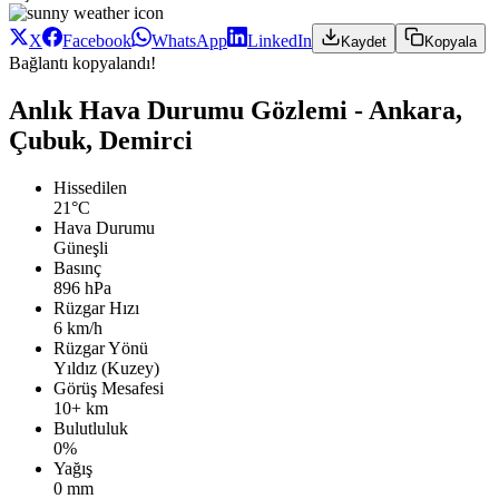
X
Facebook
WhatsApp
LinkedIn
Kaydet
Kopyala
Bağlantı kopyalandı!
Anlık Hava Durumu Gözlemi - Ankara,
Çubuk, Demirci
Hissedilen
21°C
Hava Durumu
Güneşli
Basınç
896 hPa
Rüzgar Hızı
6 km/h
Rüzgar Yönü
Yıldız (Kuzey)
Görüş Mesafesi
10+ km
Bulutluluk
0%
Yağış
0 mm