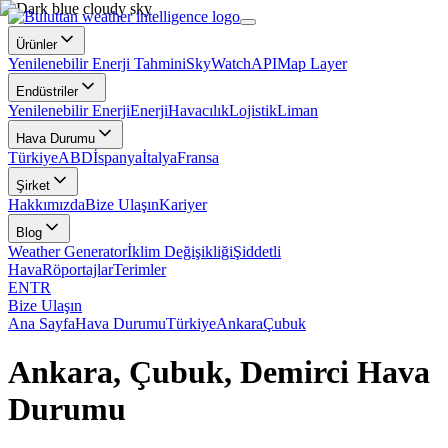
Ürünler
Yenilenebilir Enerji Tahmini
SkyWatch
API
Map Layer
Endüstriler
Yenilenebilir Enerji
Enerji
Havacılık
Lojistik
Liman
Hava Durumu
Türkiye
ABD
İspanya
İtalya
Fransa
Şirket
Hakkımızda
Bize Ulaşın
Kariyer
Blog
Weather Generator
İklim Değişikliği
Şiddetli
Hava
Röportajlar
Terimler
EN
TR
Bize Ulaşın
Ana Sayfa
Hava Durumu
Türkiye
Ankara
Çubuk
Ankara, Çubuk, Demirci Hava
Durumu