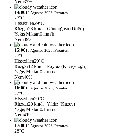
Nem
37%
14:00
10 Ağustos 2026, Pazartesi
27°C
Hissedilen
29°C
Rüzgar
23 km/h
| Gündoğusu (Doğu)
Yağış Miktarı
0 mm/h
Nem
39%
15:00
10 Ağustos 2026, Pazartesi
27°C
Hissedilen
29°C
Rüzgar
12 km/h
| Poyraz (Kuzeydoğu)
Yağış Miktarı
0.2 mm/h
Nem
40%
16:00
10 Ağustos 2026, Pazartesi
27°C
Hissedilen
29°C
Rüzgar
20 km/h
| Yıldız (Kuzey)
Yağış Miktarı
0.1 mm/h
Nem
41%
17:00
10 Ağustos 2026, Pazartesi
28°C