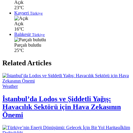
Açık
23°C
Kayseri
Türkiye
Açık
16°C
Balıkesir
Türkiye
Parçalı bulutlu
25°C
Related Articles
Weather
İstanbul’da Lodos ve Şiddetli Yağış:
Havacılık Sektörü için Hava Zekasının
Önemi
İklim
Değişikliği