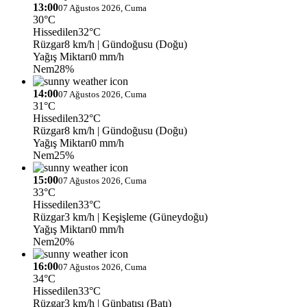
13:00
07 Ağustos 2026, Cuma
30°C
Hissedilen
32°C
Rüzgar
8 km/h
| Gündoğusu (Doğu)
Yağış Miktarı
0 mm/h
Nem
28%
14:00
07 Ağustos 2026, Cuma
31°C
Hissedilen
32°C
Rüzgar
8 km/h
| Gündoğusu (Doğu)
Yağış Miktarı
0 mm/h
Nem
25%
15:00
07 Ağustos 2026, Cuma
33°C
Hissedilen
33°C
Rüzgar
3 km/h
| Keşişleme (Güneydoğu)
Yağış Miktarı
0 mm/h
Nem
20%
16:00
07 Ağustos 2026, Cuma
34°C
Hissedilen
33°C
Rüzgar
3 km/h
| Günbatısı (Batı)