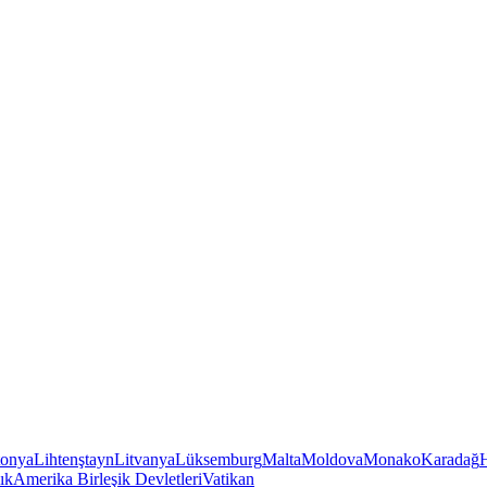
tonya
Lihtenştayn
Litvanya
Lüksemburg
Malta
Moldova
Monako
Karadağ
ık
Amerika Birleşik Devletleri
Vatikan