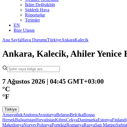
İklim Değişikliği
Şiddetli Hava
Röportajlar
Terimler
EN
Bize Ulaşın
Ana Sayfa
Hava Durumu
Türkiye
Ankara
Kalecik
Ankara, Kalecik, Ahiler Yenic
7 Ağustos 2026 | 04:45 GMT+03:00
°C
°F
Türkiye
Arnavutluk
Andorra
Avusturya
Belarus
Belçika
Bosna
Hersek
Bulgaristan
Hırvatistan
Kıbrıs
Çekya
Danimarka
Estonya
Finland
Makedonya
Norveç
Polonya
Portekiz
Romanya
Rusya
San Marino
Sırbis