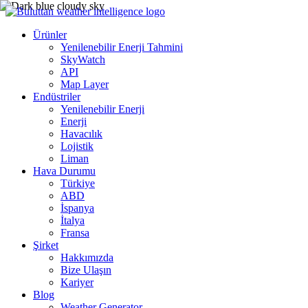
Ürünler
Yenilenebilir Enerji Tahmini
SkyWatch
API
Map Layer
Endüstriler
Yenilenebilir Enerji
Enerji
Havacılık
Lojistik
Liman
Hava Durumu
Türkiye
ABD
İspanya
İtalya
Fransa
Şirket
Hakkımızda
Bize Ulaşın
Kariyer
Blog
Weather Generator