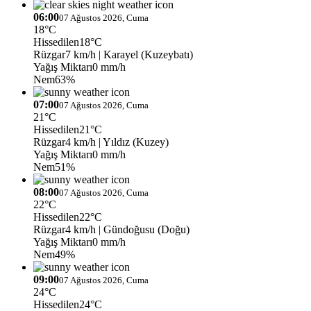
06:00
07 Ağustos 2026, Cuma
18°C
Hissedilen
18°C
Rüzgar
7 km/h
| Karayel (Kuzeybatı)
Yağış Miktarı
0 mm/h
Nem
63%
07:00
07 Ağustos 2026, Cuma
21°C
Hissedilen
21°C
Rüzgar
4 km/h
| Yıldız (Kuzey)
Yağış Miktarı
0 mm/h
Nem
51%
08:00
07 Ağustos 2026, Cuma
22°C
Hissedilen
22°C
Rüzgar
4 km/h
| Gündoğusu (Doğu)
Yağış Miktarı
0 mm/h
Nem
49%
09:00
07 Ağustos 2026, Cuma
24°C
Hissedilen
24°C