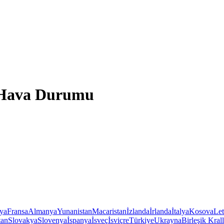
e Hava Durumu
iya
Fransa
Almanya
Yunanistan
Macaristan
İzlanda
İrlanda
İtalya
Kosova
Le
tan
Slovakya
Slovenya
İspanya
İsveç
İsviçre
Türkiye
Ukrayna
Birleşik Krall