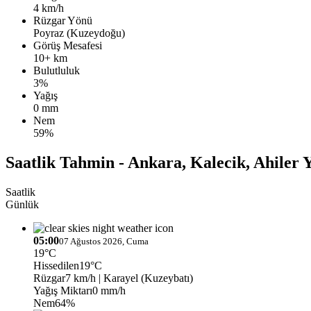
4 km/h
Rüzgar Yönü
Poyraz (Kuzeydoğu)
Görüş Mesafesi
10+ km
Bulutluluk
3%
Yağış
0 mm
Nem
59%
Saatlik Tahmin - Ankara, Kalecik, Ahiler 
Saatlik
Günlük
05:00
07 Ağustos 2026, Cuma
19°C
Hissedilen
19°C
Rüzgar
7 km/h
| Karayel (Kuzeybatı)
Yağış Miktarı
0 mm/h
Nem
64%