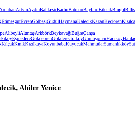
Ardahan
Artvin
Aydın
Balıkesir
Bartın
Batman
Bayburt
Bilecik
Bingöl
Bitlis
ğ
Etimesgut
Evren
Gölbaşı
Güdül
Haymana
Kalecik
Kazan
Keçiören
Kızıl
pe
Alibeyli
Altıntaş
Arkbörk
Beykavağı
Buğra
Çanşa
skiköy
Eşmedere
Gökçeören
Gökdere
Gölköy
Gümüşpınar
Hacıköy
Halila
k
Kılçak
Kınık
Kızılkaya
Koyunbaba
Kuyucak
Mahmutlar
Samanlıkköy
Sat
ecik, Ahiler Yenice