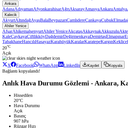
Ankara
Adana
Adıyaman
Afyonkarahisar
Ağrı
Aksaray
Amasya
Ankara
Antalya
Kalecik
Akyurt
Altındağ
Ayaş
Bala
Beypazarı
Çamlıdere
Çankaya
Çubuk
Elmada
Ahiler Yenice
Afşar
Ahikemalşenyurt
Ahiler Yenice
Akçataş
Akkaynak
Akkuzulu
Akte
Kale
Çaykaya
Çiftlikköy
Dağdemir
Değirmenkaya
Demirtaş
Elmapınar
E
Tabakhane
Hancılı
Hasayaz
Karahüyük
Karalar
Karatepe
Kargın
Keklice
°C
20
Açık
X
Facebook
WhatsApp
LinkedIn
Kaydet
Kopyala
Bağlantı kopyalandı!
Anlık Hava Durumu Gözlemi - Ankara, Kal
Hissedilen
20°C
Hava Durumu
Açık
Basınç
907 hPa
Rüzgar Hızı