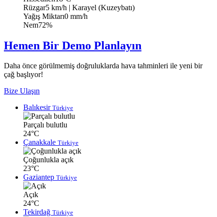
Rüzgar
5 km/h
| Karayel (Kuzeybatı)
Yağış Miktarı
0 mm/h
Nem
72%
Hemen Bir Demo Planlayın
Daha önce görülmemiş doğruluklarda hava tahminleri ile yeni bir
çağ başlıyor!
Bize Ulaşın
Balıkesir
Türkiye
Parçalı bulutlu
24°C
Çanakkale
Türkiye
Çoğunlukla açık
23°C
Gaziantep
Türkiye
Açık
24°C
Tekirdağ
Türkiye