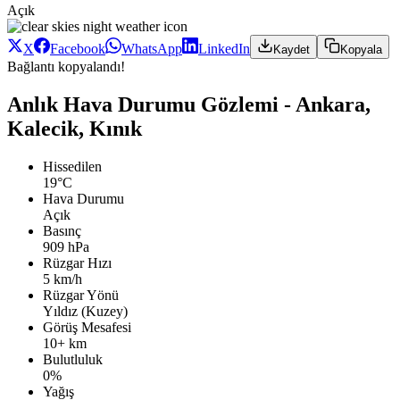
Açık
X
Facebook
WhatsApp
LinkedIn
Kaydet
Kopyala
Bağlantı kopyalandı!
Anlık Hava Durumu Gözlemi - Ankara,
Kalecik, Kınık
Hissedilen
19°C
Hava Durumu
Açık
Basınç
909 hPa
Rüzgar Hızı
5 km/h
Rüzgar Yönü
Yıldız (Kuzey)
Görüş Mesafesi
10+ km
Bulutluluk
0%
Yağış