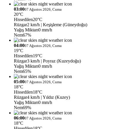
03:00
07 Ağustos 2026, Cuma
20°C
Hissedilen
20°C
Rüzgar
2 km/h
| Keşişleme (Güneydoğu)
Yağış Miktarı
0 mm/h
Nem
67%
04:00
07 Ağustos 2026, Cuma
19°C
Hissedilen
19°C
Rüzgar
3 km/h
| Poyraz (Kuzeydoğu)
Yağış Miktarı
0 mm/h
Nem
65%
05:00
07 Ağustos 2026, Cuma
18°C
Hissedilen
18°C
Rüzgar
4 km/h
| Yıldız (Kuzey)
Yağış Miktarı
0 mm/h
Nem
69%
06:00
07 Ağustos 2026, Cuma
18°C
Hissedilen
18°C