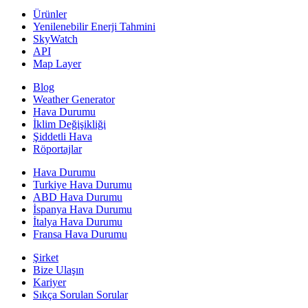
Ürünler
Yenilenebilir Enerji Tahmini
SkyWatch
API
Map Layer
Blog
Weather Generator
Hava Durumu
İklim Değişikliği
Şiddetli Hava
Röportajlar
Hava Durumu
Turkiye Hava Durumu
ABD Hava Durumu
İspanya Hava Durumu
İtalya Hava Durumu
Fransa Hava Durumu
Şirket
Bize Ulaşın
Kariyer
Sıkça Sorulan Sorular