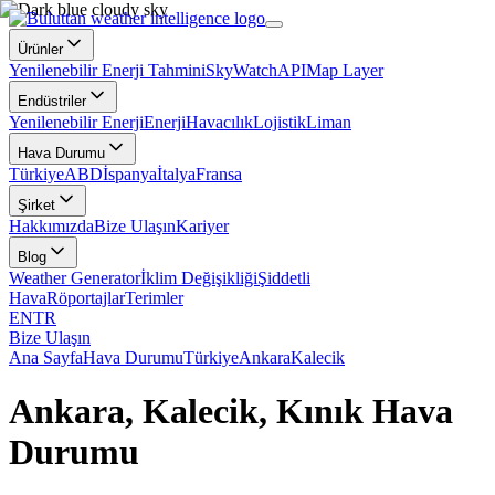
Ürünler
Yenilenebilir Enerji Tahmini
SkyWatch
API
Map Layer
Endüstriler
Yenilenebilir Enerji
Enerji
Havacılık
Lojistik
Liman
Hava Durumu
Türkiye
ABD
İspanya
İtalya
Fransa
Şirket
Hakkımızda
Bize Ulaşın
Kariyer
Blog
Weather Generator
İklim Değişikliği
Şiddetli
Hava
Röportajlar
Terimler
EN
TR
Bize Ulaşın
Ana Sayfa
Hava Durumu
Türkiye
Ankara
Kalecik
Ankara, Kalecik, Kınık Hava
Durumu