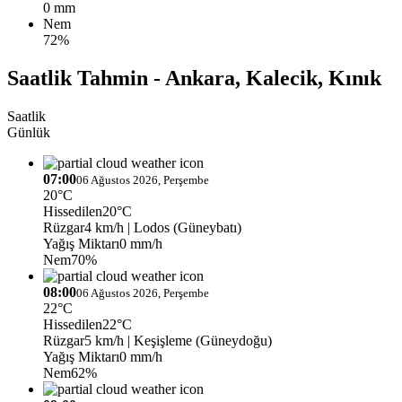
0 mm
Nem
72%
Saatlik Tahmin - Ankara, Kalecik, Kınık
Saatlik
Günlük
07:00
06 Ağustos 2026, Perşembe
20°C
Hissedilen
20°C
Rüzgar
4 km/h
| Lodos (Güneybatı)
Yağış Miktarı
0 mm/h
Nem
70%
08:00
06 Ağustos 2026, Perşembe
22°C
Hissedilen
22°C
Rüzgar
5 km/h
| Keşişleme (Güneydoğu)
Yağış Miktarı
0 mm/h
Nem
62%