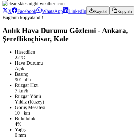
X
Facebook
WhatsApp
LinkedIn
Kaydet
Kopyala
Bağlantı kopyalandı!
Anlık Hava Durumu Gözlemi - Ankara,
Şereflikoçhisar, Kale
Hissedilen
22°C
Hava Durumu
Açık
Basınç
901 hPa
Rüzgar Hızı
7 km/h
Rüzgar Yönü
Yıldız (Kuzey)
Görüş Mesafesi
10+ km
Bulutluluk
4%
Yağış
0 mm