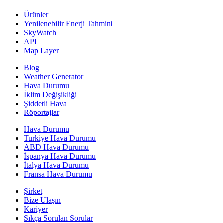
Ürünler
Yenilenebilir Enerji Tahmini
SkyWatch
API
Map Layer
Blog
Weather Generator
Hava Durumu
İklim Değişikliği
Şiddetli Hava
Röportajlar
Hava Durumu
Turkiye Hava Durumu
ABD Hava Durumu
İspanya Hava Durumu
İtalya Hava Durumu
Fransa Hava Durumu
Şirket
Bize Ulaşın
Kariyer
Sıkça Sorulan Sorular