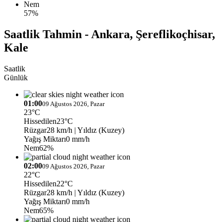
Nem
57%
Saatlik Tahmin - Ankara, Şereflikoçhisar,
Kale
Saatlik
Günlük
01:00
09 Ağustos 2026, Pazar
23°C
Hissedilen
23°C
Rüzgar
28 km/h
| Yıldız (Kuzey)
Yağış Miktarı
0 mm/h
Nem
62%
02:00
09 Ağustos 2026, Pazar
22°C
Hissedilen
22°C
Rüzgar
28 km/h
| Yıldız (Kuzey)
Yağış Miktarı
0 mm/h
Nem
65%