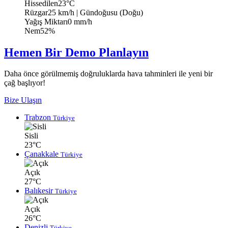
Hissedilen
23°C
Rüzgar
25 km/h
| Gündoğusu (Doğu)
Yağış Miktarı
0 mm/h
Nem
52%
Hemen Bir Demo Planlayın
Daha önce görülmemiş doğruluklarda hava tahminleri ile yeni bir
çağ başlıyor!
Bize Ulaşın
Trabzon
Türkiye
Sisli
23°C
Çanakkale
Türkiye
Açık
27°C
Balıkesir
Türkiye
Açık
26°C
Denizli
Türkiye