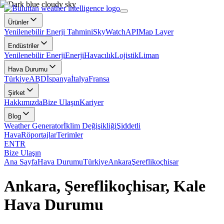
Ürünler
Yenilenebilir Enerji Tahmini
SkyWatch
API
Map Layer
Endüstriler
Yenilenebilir Enerji
Enerji
Havacılık
Lojistik
Liman
Hava Durumu
Türkiye
ABD
İspanya
İtalya
Fransa
Şirket
Hakkımızda
Bize Ulaşın
Kariyer
Blog
Weather Generator
İklim Değişikliği
Şiddetli
Hava
Röportajlar
Terimler
EN
TR
Bize Ulaşın
Ana Sayfa
Hava Durumu
Türkiye
Ankara
Şereflikoçhisar
Ankara, Şereflikoçhisar, Kale
Hava Durumu