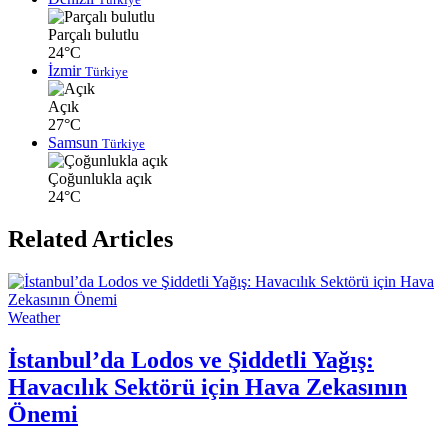
Parçalı bulutlu
24°C
İzmir
Türkiye
Açık
27°C
Samsun
Türkiye
Çoğunlukla açık
24°C
Related Articles
Weather
İstanbul’da Lodos ve Şiddetli Yağış:
Havacılık Sektörü için Hava Zekasının
Önemi