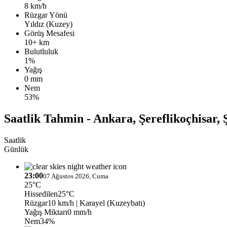
8 km/h
Rüzgar Yönü
Yıldız (Kuzey)
Görüş Mesafesi
10+ km
Bulutluluk
1%
Yağış
0 mm
Nem
53%
Saatlik Tahmin - Ankara, Şereflikoçhisar, Ş
Saatlik
Günlük
23:00
07 Ağustos 2026, Cuma
25°C
Hissedilen
25°C
Rüzgar
10 km/h
| Karayel (Kuzeybatı)
Yağış Miktarı
0 mm/h
Nem
34%