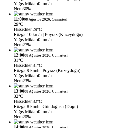
Yağış Miktarı
0 mm/h
Nem
30%
11:00
08 Ağustos 2026, Cumartesi
29°C
Hissedilen
29°C
Rüzgar
10 km/h
| Poyraz (Kuzeydoğu)
Yağış Miktarı
0 mm/h
Nem
27%
12:00
08 Ağustos 2026, Cumartesi
31°C
Hissedilen
31°C
Rüzgar
9 km/h
| Poyraz (Kuzeydoğu)
Yağış Miktarı
0 mm/h
Nem
23%
13:00
08 Ağustos 2026, Cumartesi
32°C
Hissedilen
32°C
Rüzgar
8 km/h
| Gündoğusu (Doğu)
Yağış Miktarı
0 mm/h
Nem
20%
14:00
08 Ağustos 2026, Cumartesi