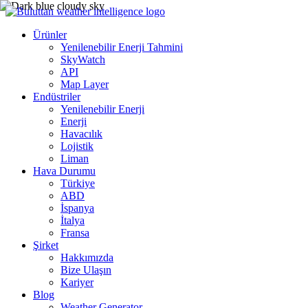
Ürünler
Yenilenebilir Enerji Tahmini
SkyWatch
API
Map Layer
Endüstriler
Yenilenebilir Enerji
Enerji
Havacılık
Lojistik
Liman
Hava Durumu
Türkiye
ABD
İspanya
İtalya
Fransa
Şirket
Hakkımızda
Bize Ulaşın
Kariyer
Blog
Weather Generator