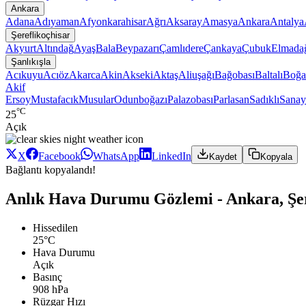
Ankara
Adana
Adıyaman
Afyonkarahisar
Ağrı
Aksaray
Amasya
Ankara
Antalya
Şereflikoçhisar
Akyurt
Altındağ
Ayaş
Bala
Beypazarı
Çamlıdere
Çankaya
Çubuk
Elmada
Şanlıkışla
Acıkuyu
Acıöz
Akarca
Akin
Akseki
Aktaş
Aliuşağı
Bağobası
Baltalı
Boğa
Akif
Ersoy
Mustafacık
Musular
Odunboğazı
Palazobası
Parlasan
Sadıklı
Sanay
°C
25
Açık
X
Facebook
WhatsApp
LinkedIn
Kaydet
Kopyala
Bağlantı kopyalandı!
Anlık Hava Durumu Gözlemi - Ankara, Şere
Hissedilen
25°C
Hava Durumu
Açık
Basınç
908 hPa
Rüzgar Hızı