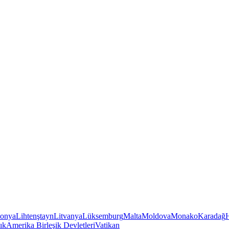
tonya
Lihtenştayn
Litvanya
Lüksemburg
Malta
Moldova
Monako
Karadağ
ık
Amerika Birleşik Devletleri
Vatikan