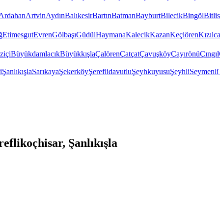
Ardahan
Artvin
Aydın
Balıkesir
Bartın
Batman
Bayburt
Bilecik
Bingöl
Bitlis
ğ
Etimesgut
Evren
Gölbaşı
Güdül
Haymana
Kalecik
Kazan
Keçiören
Kızıl
ziçi
Büyükdamlacık
Büyükkışla
Çalören
Çatçat
Çavuşköy
Çayırönü
Çıngıl
i
Şanlıkışla
Sarıkaya
Şekerköy
Şereflidavutlu
Şeyhkuyusu
Şeyhli
Seymenli
flikoçhisar, Şanlıkışla