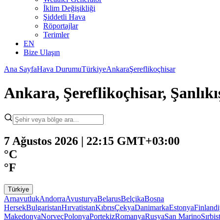
İklim Değişikliği
Şiddetli Hava
Röportajlar
Terimler
EN
Bize Ulaşın
Ana Sayfa
Hava Durumu
Türkiye
Ankara
Şereflikoçhisar
Ankara, Şereflikoçhisar, Şanlı
7 Ağustos 2026 | 22:15 GMT+03:00
°C
°F
Türkiye
Arnavutluk
Andorra
Avusturya
Belarus
Belçika
Bosna
Hersek
Bulgaristan
Hırvatistan
Kıbrıs
Çekya
Danimarka
Estonya
Finland
Makedonya
Norveç
Polonya
Portekiz
Romanya
Rusya
San Marino
Sırbis