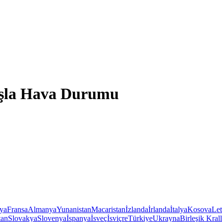
kışla Hava Durumu
iya
Fransa
Almanya
Yunanistan
Macaristan
İzlanda
İrlanda
İtalya
Kosova
Le
tan
Slovakya
Slovenya
İspanya
İsveç
İsviçre
Türkiye
Ukrayna
Birleşik Krall