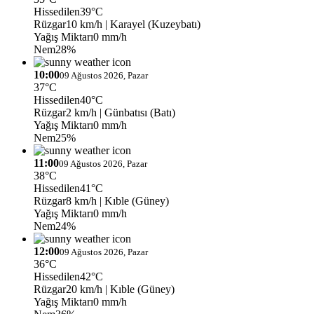
Hissedilen
39°C
Rüzgar
10 km/h
| Karayel (Kuzeybatı)
Yağış Miktarı
0 mm/h
Nem
28%
10:00
09 Ağustos 2026, Pazar
37°C
Hissedilen
40°C
Rüzgar
2 km/h
| Günbatısı (Batı)
Yağış Miktarı
0 mm/h
Nem
25%
11:00
09 Ağustos 2026, Pazar
38°C
Hissedilen
41°C
Rüzgar
8 km/h
| Kıble (Güney)
Yağış Miktarı
0 mm/h
Nem
24%
12:00
09 Ağustos 2026, Pazar
36°C
Hissedilen
42°C
Rüzgar
20 km/h
| Kıble (Güney)
Yağış Miktarı
0 mm/h