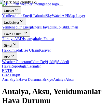
Ürünler
Yenilenebilir Enerji Tahmini
SkyWatch
API
Map Layer
Endüstriler
Yenilenebilir Enerji
Enerji
Havacılık
Lojistik
Liman
Hava Durumu
Türkiye
ABD
İspanya
İtalya
Fransa
Şirket
Hakkımızda
Bize Ulaşın
Kariyer
Blog
Weather Generator
İklim Değişikliği
Şiddetli
Hava
Röportajlar
Terimler
EN
TR
Bize Ulaşın
Ana Sayfa
Hava Durumu
Türkiye
Antalya
Aksu
Antalya, Aksu, Yenidumanlar
Hava Durumu