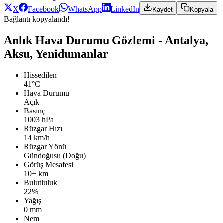
X
Facebook
WhatsApp
LinkedIn
Kaydet
Kopyala
Bağlantı kopyalandı!
Anlık Hava Durumu Gözlemi - Antalya,
Aksu, Yenidumanlar
Hissedilen
41°C
Hava Durumu
Açık
Basınç
1003 hPa
Rüzgar Hızı
14 km/h
Rüzgar Yönü
Gündoğusu (Doğu)
Görüş Mesafesi
10+ km
Bulutluluk
22%
Yağış
0 mm
Nem