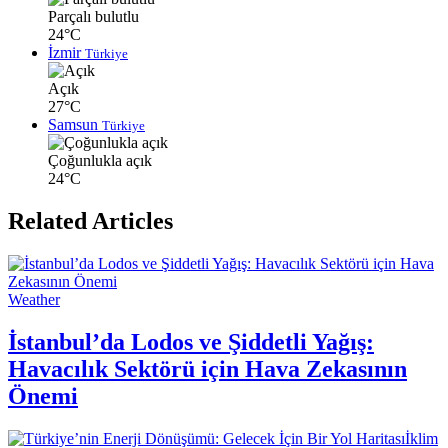
Parçalı bulutlu
24°C
İzmir
Türkiye
Açık
27°C
Samsun
Türkiye
Çoğunlukla açık
24°C
Related Articles
Weather
İstanbul’da Lodos ve Şiddetli Yağış:
Havacılık Sektörü için Hava Zekasının
Önemi
İklim