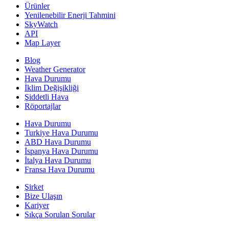
Ürünler
Yenilenebilir Enerji Tahmini
SkyWatch
API
Map Layer
Blog
Weather Generator
Hava Durumu
İklim Değişikliği
Şiddetli Hava
Röportajlar
Hava Durumu
Turkiye Hava Durumu
ABD Hava Durumu
İspanya Hava Durumu
İtalya Hava Durumu
Fransa Hava Durumu
Şirket
Bize Ulaşın
Kariyer
Sıkça Sorulan Sorular