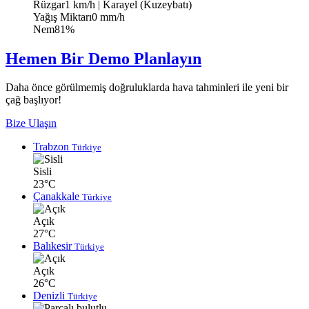
Rüzgar
1 km/h
| Karayel (Kuzeybatı)
Yağış Miktarı
0 mm/h
Nem
81%
Hemen Bir Demo Planlayın
Daha önce görülmemiş doğruluklarda hava tahminleri ile yeni bir
çağ başlıyor!
Bize Ulaşın
Trabzon
Türkiye
Sisli
23°C
Çanakkale
Türkiye
Açık
27°C
Balıkesir
Türkiye
Açık
26°C
Denizli
Türkiye