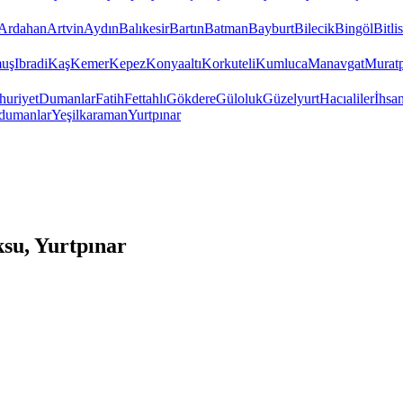
Ardahan
Artvin
Aydın
Balıkesir
Bartın
Batman
Bayburt
Bilecik
Bingöl
Bitlis
uş
Ibradi
Kaş
Kemer
Kepez
Konyaaltı
Korkuteli
Kumluca
Manavgat
Murat
uriyet
Dumanlar
Fatih
Fettahlı
Gökdere
Güloluk
Güzelyurt
Hacıaliler
İhsa
dumanlar
Yeşilkaraman
Yurtpınar
su, Yurtpınar