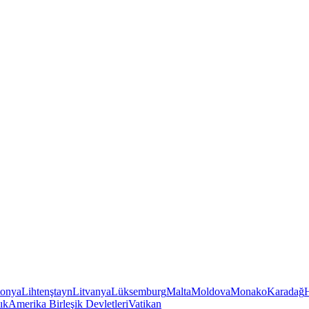
tonya
Lihtenştayn
Litvanya
Lüksemburg
Malta
Moldova
Monako
Karadağ
ık
Amerika Birleşik Devletleri
Vatikan