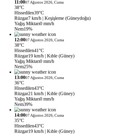
11:00
07 Ağustos 2026, Cuma
38°C
Hissedilen
39°C
Rüzgar
7 km/h
| Keşişleme (Güneydoğu)
Yağış Miktarı
0 mm/h
Nem
19%
12:00
07 Ağustos 2026, Cuma
38°C
Hissedilen
41°C
Rüzgar
19 km/h
| Kıble (Güney)
Yağış Miktarı
0 mm/h
Nem
25%
13:00
07 Ağustos 2026, Cuma
36°C
Hissedilen
43°C
Rüzgar
21 km/h
| Kıble (Güney)
Yağış Miktarı
0 mm/h
Nem
39%
14:00
07 Ağustos 2026, Cuma
35°C
Hissedilen
43°C
Rüzgar
19 km/h
| Kıble (Güney)