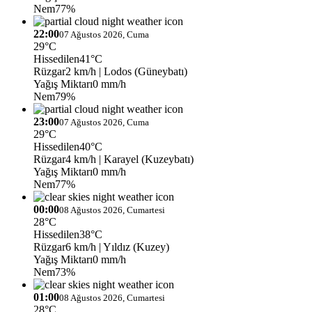
Nem
77%
22:00
07 Ağustos 2026, Cuma
29°C
Hissedilen
41°C
Rüzgar
2 km/h
| Lodos (Güneybatı)
Yağış Miktarı
0 mm/h
Nem
79%
23:00
07 Ağustos 2026, Cuma
29°C
Hissedilen
40°C
Rüzgar
4 km/h
| Karayel (Kuzeybatı)
Yağış Miktarı
0 mm/h
Nem
77%
00:00
08 Ağustos 2026, Cumartesi
28°C
Hissedilen
38°C
Rüzgar
6 km/h
| Yıldız (Kuzey)
Yağış Miktarı
0 mm/h
Nem
73%
01:00
08 Ağustos 2026, Cumartesi
28°C