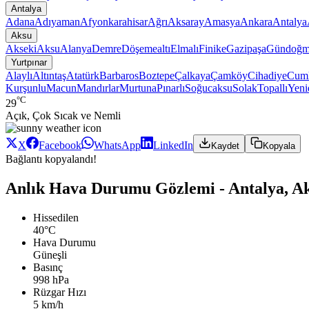
Antalya
Adana
Adıyaman
Afyonkarahisar
Ağrı
Aksaray
Amasya
Ankara
Antalya
Aksu
Akseki
Aksu
Alanya
Demre
Döşemealtı
Elmalı
Finike
Gazipaşa
Gündoğm
Yurtpınar
Alaylı
Altıntaş
Atatürk
Barbaros
Boztepe
Çalkaya
Çamköy
Cihadiye
Cumh
Kurşunlu
Macun
Mandırlar
Murtuna
Pınarlı
Soğucaksu
Solak
Topallı
Yeni
°C
29
Açık, Çok Sıcak ve Nemli
X
Facebook
WhatsApp
LinkedIn
Kaydet
Kopyala
Bağlantı kopyalandı!
Anlık Hava Durumu Gözlemi - Antalya, Ak
Hissedilen
40°C
Hava Durumu
Güneşli
Basınç
998 hPa
Rüzgar Hızı
5 km/h