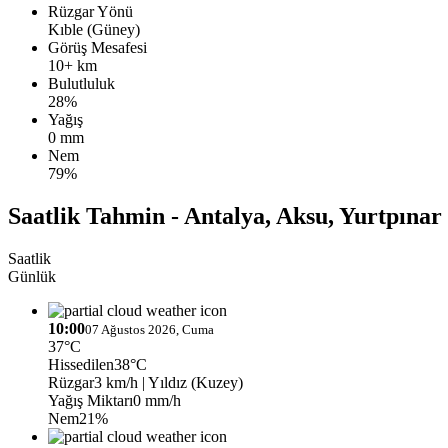
Rüzgar Yönü
Kıble (Güney)
Görüş Mesafesi
10+ km
Bulutluluk
28%
Yağış
0 mm
Nem
79%
Saatlik Tahmin - Antalya, Aksu, Yurtpınar
Saatlik
Günlük
10:00
07 Ağustos 2026, Cuma
37°C
Hissedilen
38°C
Rüzgar
3 km/h
| Yıldız (Kuzey)
Yağış Miktarı
0 mm/h
Nem
21%