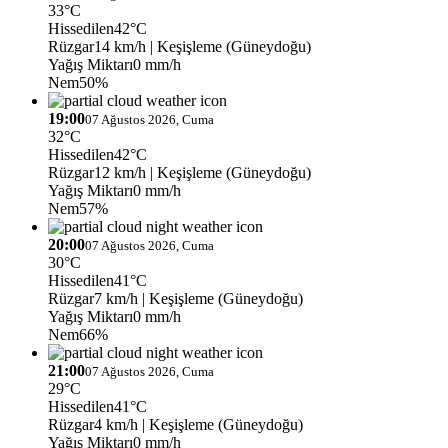
33°C
Hissedilen
42°C
Rüzgar
14 km/h
| Keşişleme (Güneydoğu)
Yağış Miktarı
0 mm/h
Nem
50%
19:00
07 Ağustos 2026, Cuma
32°C
Hissedilen
42°C
Rüzgar
12 km/h
| Keşişleme (Güneydoğu)
Yağış Miktarı
0 mm/h
Nem
57%
20:00
07 Ağustos 2026, Cuma
30°C
Hissedilen
41°C
Rüzgar
7 km/h
| Keşişleme (Güneydoğu)
Yağış Miktarı
0 mm/h
Nem
66%
21:00
07 Ağustos 2026, Cuma
29°C
Hissedilen
41°C
Rüzgar
4 km/h
| Keşişleme (Güneydoğu)
Yağış Miktarı
0 mm/h