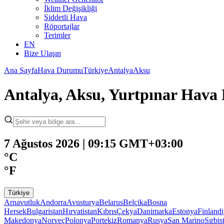
İklim Değişikliği
Şiddetli Hava
Röportajlar
Terimler
EN
Bize Ulaşın
Ana Sayfa
Hava Durumu
Türkiye
Antalya
Aksu
Antalya, Aksu, Yurtpınar Hav
7 Ağustos 2026 | 09:15 GMT+03:00
°C
°F
Türkiye
Arnavutluk
Andorra
Avusturya
Belarus
Belçika
Bosna
Hersek
Bulgaristan
Hırvatistan
Kıbrıs
Çekya
Danimarka
Estonya
Finland
Makedonya
Norveç
Polonya
Portekiz
Romanya
Rusya
San Marino
Sırbis