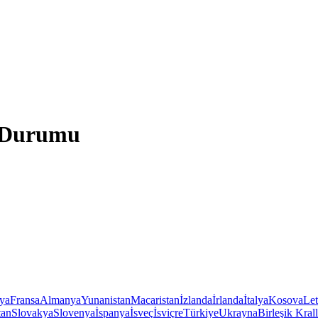
a Durumu
iya
Fransa
Almanya
Yunanistan
Macaristan
İzlanda
İrlanda
İtalya
Kosova
Le
tan
Slovakya
Slovenya
İspanya
İsveç
İsviçre
Türkiye
Ukrayna
Birleşik Krall