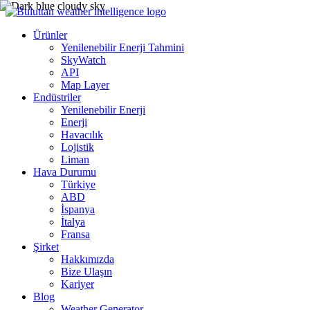
Ürünler
Yenilenebilir Enerji Tahmini
SkyWatch
API
Map Layer
Endüstriler
Yenilenebilir Enerji
Enerji
Havacılık
Lojistik
Liman
Hava Durumu
Türkiye
ABD
İspanya
İtalya
Fransa
Şirket
Hakkımızda
Bize Ulaşın
Kariyer
Blog
Weather Generator