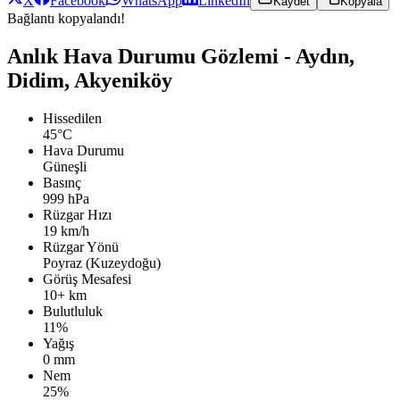
X
Facebook
WhatsApp
LinkedIn
Kaydet
Kopyala
Bağlantı kopyalandı!
Anlık Hava Durumu Gözlemi - Aydın,
Didim, Akyeniköy
Hissedilen
45°C
Hava Durumu
Güneşli
Basınç
999 hPa
Rüzgar Hızı
19 km/h
Rüzgar Yönü
Poyraz (Kuzeydoğu)
Görüş Mesafesi
10+ km
Bulutluluk
11%
Yağış
0 mm
Nem
25%