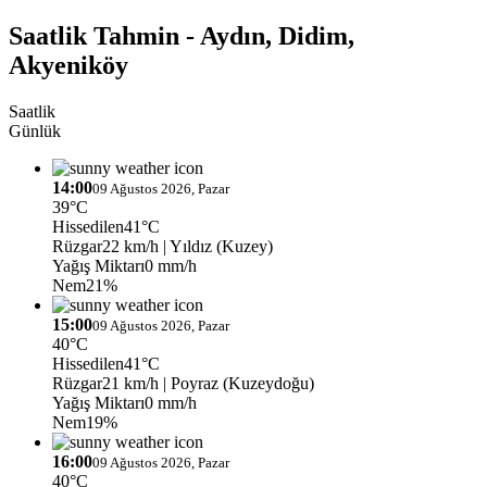
Saatlik Tahmin - Aydın, Didim,
Akyeniköy
Saatlik
Günlük
14:00
09 Ağustos 2026, Pazar
39°C
Hissedilen
41°C
Rüzgar
22 km/h
| Yıldız (Kuzey)
Yağış Miktarı
0 mm/h
Nem
21%
15:00
09 Ağustos 2026, Pazar
40°C
Hissedilen
41°C
Rüzgar
21 km/h
| Poyraz (Kuzeydoğu)
Yağış Miktarı
0 mm/h
Nem
19%
16:00
09 Ağustos 2026, Pazar
40°C