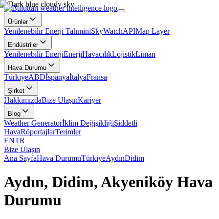
Ürünler
Yenilenebilir Enerji Tahmini
SkyWatch
API
Map Layer
Endüstriler
Yenilenebilir Enerji
Enerji
Havacılık
Lojistik
Liman
Hava Durumu
Türkiye
ABD
İspanya
İtalya
Fransa
Şirket
Hakkımızda
Bize Ulaşın
Kariyer
Blog
Weather Generator
İklim Değişikliği
Şiddetli
Hava
Röportajlar
Terimler
EN
TR
Bize Ulaşın
Ana Sayfa
Hava Durumu
Türkiye
Aydın
Didim
Aydın, Didim, Akyeniköy Hava
Durumu