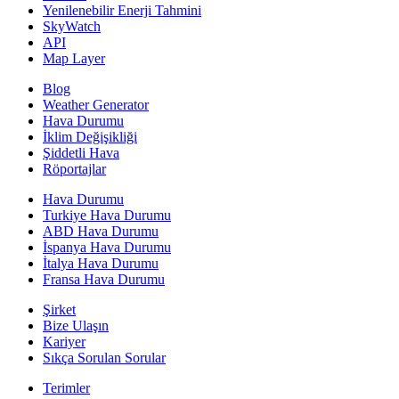
Yenilenebilir Enerji Tahmini
SkyWatch
API
Map Layer
Blog
Weather Generator
Hava Durumu
İklim Değişikliği
Şiddetli Hava
Röportajlar
Hava Durumu
Turkiye Hava Durumu
ABD Hava Durumu
İspanya Hava Durumu
İtalya Hava Durumu
Fransa Hava Durumu
Şirket
Bize Ulaşın
Kariyer
Sıkça Sorulan Sorular
Terimler