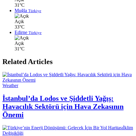
31°C
Muğla
Türkiye
Açık
33°C
Edirne
Türkiye
Açık
31°C
Related Articles
Weather
İstanbul’da Lodos ve Şiddetli Yağış:
Havacılık Sektörü için Hava Zekasının
Önemi
İklim
Değişikliği