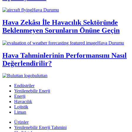
Hava Durumu
Hava Zekâsı İle Havacılık Sektöründe
Beklenmeyen Sorunların Önüne Geçin
Hava Durumu
Hava Tahminlerinin Performansını Nasıl
Değerlendirilir?
buluttan
Endüstriler
Yenilenebilir Enerji
Enerji
Havacılık
Lojistik
Liman
Ürünler
Yenilenebilir Enerji Tahmini