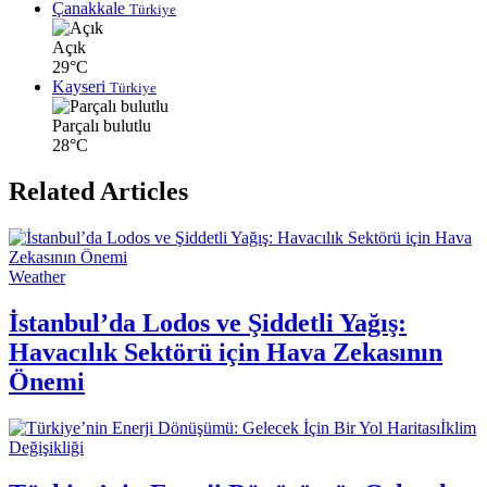
Çanakkale
Türkiye
Açık
29°C
Kayseri
Türkiye
Parçalı bulutlu
28°C
Related Articles
Weather
İstanbul’da Lodos ve Şiddetli Yağış:
Havacılık Sektörü için Hava Zekasının
Önemi
İklim
Değişikliği