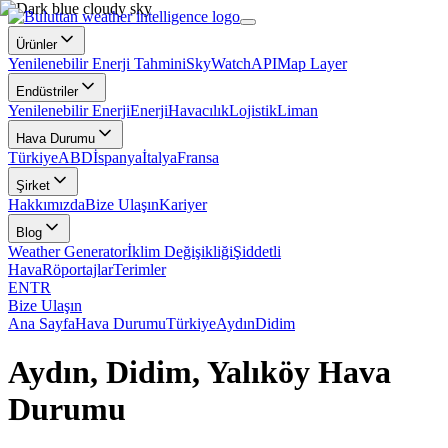
Ürünler
Yenilenebilir Enerji Tahmini
SkyWatch
API
Map Layer
Endüstriler
Yenilenebilir Enerji
Enerji
Havacılık
Lojistik
Liman
Hava Durumu
Türkiye
ABD
İspanya
İtalya
Fransa
Şirket
Hakkımızda
Bize Ulaşın
Kariyer
Blog
Weather Generator
İklim Değişikliği
Şiddetli
Hava
Röportajlar
Terimler
EN
TR
Bize Ulaşın
Ana Sayfa
Hava Durumu
Türkiye
Aydın
Didim
Aydın, Didim, Yalıköy Hava
Durumu