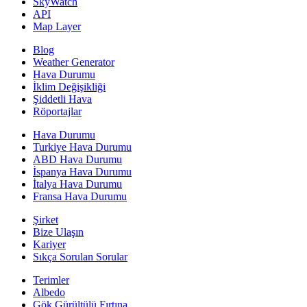
SkyWatch
API
Map Layer
Blog
Weather Generator
Hava Durumu
İklim Değişikliği
Şiddetli Hava
Röportajlar
Hava Durumu
Turkiye Hava Durumu
ABD Hava Durumu
İspanya Hava Durumu
İtalya Hava Durumu
Fransa Hava Durumu
Şirket
Bize Ulaşın
Kariyer
Sıkça Sorulan Sorular
Terimler
Albedo
Gök Gürültülü Fırtına