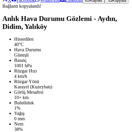
X
Facebook
WhatsApp
LinkedIn
Kaydet
Kopyala
Bağlantı kopyalandı!
Anlık Hava Durumu Gözlemi - Aydın,
Didim, Yalıköy
Hissedilen
40°C
Hava Durumu
Güneşli
Basınç
1001 hPa
Rüzgar Hızı
4 km/h
Rüzgar Yönü
Karayel (Kuzeybatı)
Görüş Mesafesi
10+ km
Bulutluluk
1%
Yağış
0 mm
Nem
38%