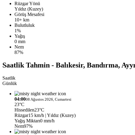
Rüzgar Yönü
Yıldız (Kuzey)
Görüş Mesafesi
10+ km
Bulutluluk
1%
Yağış
0 mm
Nem
87%
Saatlik Tahmin - Balıkesir, Bandırma, Ayyı
Saatlik
Günlük
04:00
08 Ağustos 2026, Cumartesi
23°C
Hissedilen
23°C
Rüzgar
15 km/h
| Yıldız (Kuzey)
Yağış Miktarı
0 mm/h
Nem
97%