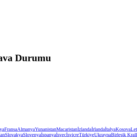
 Hava Durumu
iya
Fransa
Almanya
Yunanistan
Macaristan
İzlanda
İrlanda
İtalya
Kosova
Le
tan
Slovakya
Slovenya
İspanya
İsveç
İsviçre
Türkiye
Ukrayna
Birleşik Krall