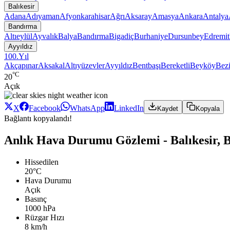
Balıkesir
Adana
Adıyaman
Afyonkarahisar
Ağrı
Aksaray
Amasya
Ankara
Antalya
Bandırma
Altıeylül
Ayvalık
Balya
Bandırma
Bigadiç
Burhaniye
Dursunbey
Edremit
Ayyıldız
100.Yıl
Akçapınar
Aksakal
Altıyüzevler
Ayyıldız
Bentbaşı
Bereketli
Beyköy
Bezi
°C
20
Açık
X
Facebook
WhatsApp
LinkedIn
Kaydet
Kopyala
Bağlantı kopyalandı!
Anlık Hava Durumu Gözlemi - Balıkesir, B
Hissedilen
20°C
Hava Durumu
Açık
Basınç
1000 hPa
Rüzgar Hızı
8 km/h