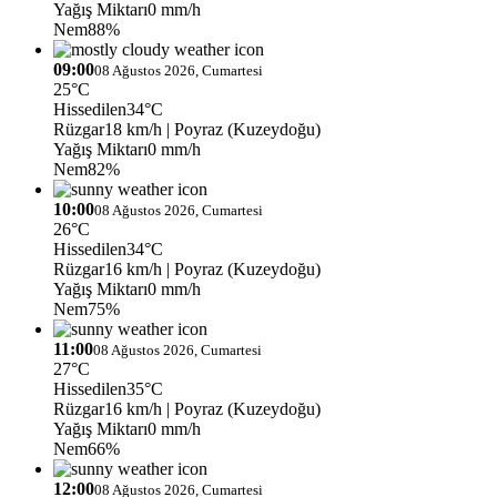
Yağış Miktarı
0 mm/h
Nem
88%
09:00
08 Ağustos 2026, Cumartesi
25°C
Hissedilen
34°C
Rüzgar
18 km/h
| Poyraz (Kuzeydoğu)
Yağış Miktarı
0 mm/h
Nem
82%
10:00
08 Ağustos 2026, Cumartesi
26°C
Hissedilen
34°C
Rüzgar
16 km/h
| Poyraz (Kuzeydoğu)
Yağış Miktarı
0 mm/h
Nem
75%
11:00
08 Ağustos 2026, Cumartesi
27°C
Hissedilen
35°C
Rüzgar
16 km/h
| Poyraz (Kuzeydoğu)
Yağış Miktarı
0 mm/h
Nem
66%
12:00
08 Ağustos 2026, Cumartesi