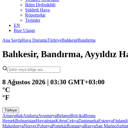
İklim Değişikliği
Şiddetli Hava
Röportajlar
Terimler
EN
Bize Ulaşın
Ana Sayfa
Hava Durumu
Türkiye
Balıkesir
Bandırma
Balıkesir, Bandırma, Ayyıldız
8 Ağustos 2026 | 03:30 GMT+03:00
°C
°F
Türkiye
Arnavutluk
Andorra
Avusturya
Belarus
Belçika
Bosna
Hersek
Bulgaristan
Hırvatistan
Kıbrıs
Çekya
Danimarka
Estonya
Finland
Makedonya
Norveç
Polonya
Portekiz
Romanya
Rusya
San Marino
Sırbis