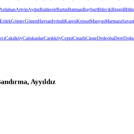
Ardahan
Artvin
Aydın
Balıkesir
Bartın
Batman
Bayburt
Bilecik
Bingöl
Bitlis
Erdek
Gömeç
Gönen
Havran
Ivrindi
Karesi
Kepsut
Manyas
Marmara
Savaş
rci
Çakılköy
Çalışkanlar
Çarıkköy
Çepni
Çınarlı
Çinge
Dedeoba
Dere
Doğa
andırma, Ayyıldız