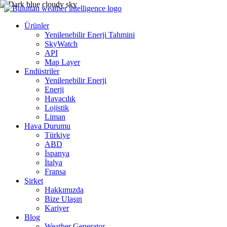
Ürünler
Yenilenebilir Enerji Tahmini
SkyWatch
API
Map Layer
Endüstriler
Yenilenebilir Enerji
Enerji
Havacılık
Lojistik
Liman
Hava Durumu
Türkiye
ABD
İspanya
İtalya
Fransa
Şirket
Hakkımızda
Bize Ulaşın
Kariyer
Blog
Weather Generator