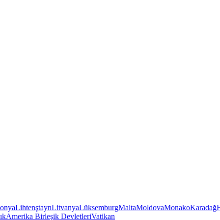
tonya
Lihtenştayn
Litvanya
Lüksemburg
Malta
Moldova
Monako
Karadağ
ık
Amerika Birleşik Devletleri
Vatikan