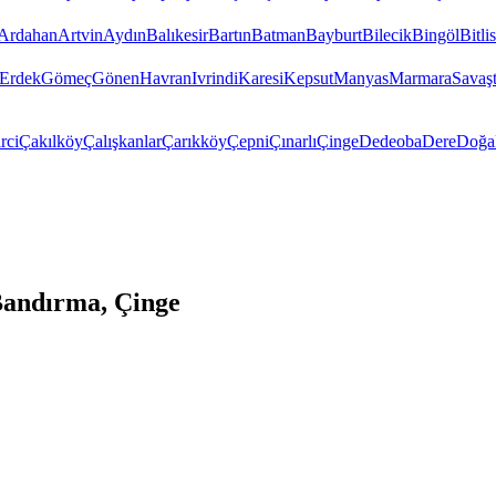
Ardahan
Artvin
Aydın
Balıkesir
Bartın
Batman
Bayburt
Bilecik
Bingöl
Bitlis
Erdek
Gömeç
Gönen
Havran
Ivrindi
Karesi
Kepsut
Manyas
Marmara
Savaş
rci
Çakılköy
Çalışkanlar
Çarıkköy
Çepni
Çınarlı
Çinge
Dedeoba
Dere
Doğa
Bandırma, Çinge