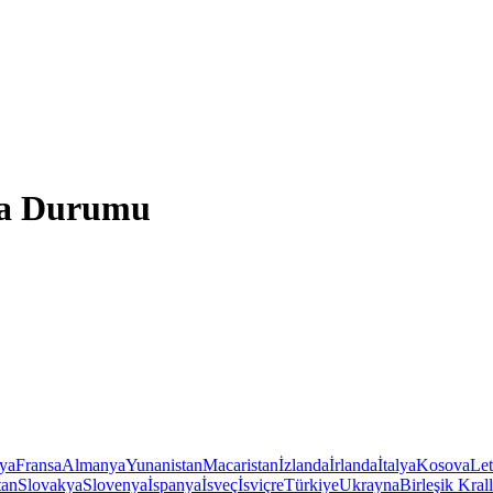
ava Durumu
iya
Fransa
Almanya
Yunanistan
Macaristan
İzlanda
İrlanda
İtalya
Kosova
Le
tan
Slovakya
Slovenya
İspanya
İsveç
İsviçre
Türkiye
Ukrayna
Birleşik Krall