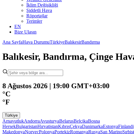
İklim Değişikliği
Şiddetli Hava
Röportajlar
Terimler
EN
Bize Ulaşın
Ana Sayfa
Hava Durumu
Türkiye
Balıkesir
Bandırma
Balıkesir, Bandırma, Çinge H
8 Ağustos 2026 | 19:00 GMT+03:00
°C
°F
Türkiye
Arnavutluk
Andorra
Avusturya
Belarus
Belçika
Bosna
Hersek
Bulgaristan
Hırvatistan
Kıbrıs
Çekya
Danimarka
Estonya
Finland
Makedonya
Norveç
Polonya
Portekiz
Romanya
Rusya
San Marino
Sırbis