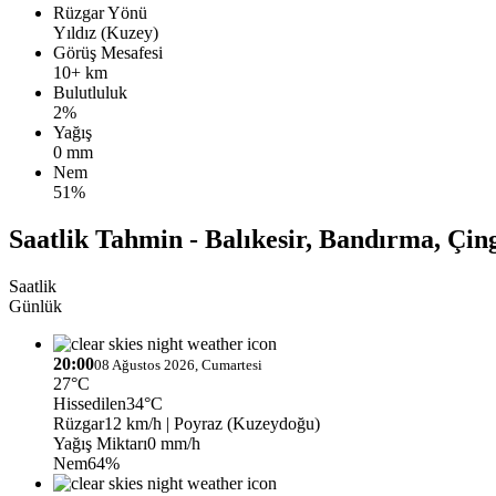
Rüzgar Yönü
Yıldız (Kuzey)
Görüş Mesafesi
10+ km
Bulutluluk
2%
Yağış
0 mm
Nem
51%
Saatlik Tahmin - Balıkesir, Bandırma, Çin
Saatlik
Günlük
20:00
08 Ağustos 2026, Cumartesi
27°C
Hissedilen
34°C
Rüzgar
12 km/h
| Poyraz (Kuzeydoğu)
Yağış Miktarı
0 mm/h
Nem
64%