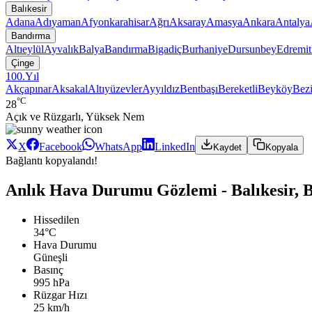
Balıkesir
Adana
Adıyaman
Afyonkarahisar
Ağrı
Aksaray
Amasya
Ankara
Antalya
Bandırma
Altıeylül
Ayvalık
Balya
Bandırma
Bigadiç
Burhaniye
Dursunbey
Edremit
Çinge
100.Yıl
Akçapınar
Aksakal
Altıyüzevler
Ayyıldız
Bentbaşı
Bereketli
Beyköy
Bezi
°C
28
Açık ve Rüzgarlı, Yüksek Nem
X
Facebook
WhatsApp
LinkedIn
Kaydet
Kopyala
Bağlantı kopyalandı!
Anlık Hava Durumu Gözlemi - Balıkesir, 
Hissedilen
34°C
Hava Durumu
Güneşli
Basınç
995 hPa
Rüzgar Hızı
25 km/h