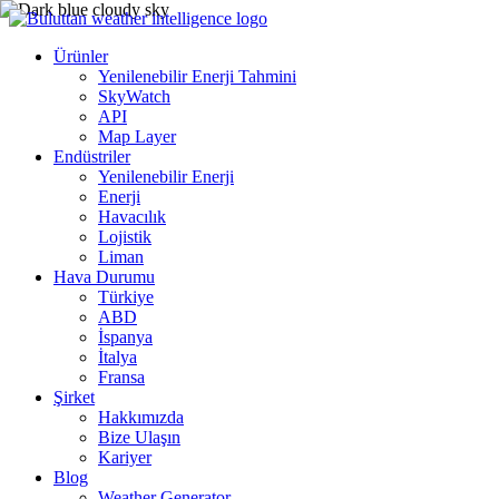
Ürünler
Yenilenebilir Enerji Tahmini
SkyWatch
API
Map Layer
Endüstriler
Yenilenebilir Enerji
Enerji
Havacılık
Lojistik
Liman
Hava Durumu
Türkiye
ABD
İspanya
İtalya
Fransa
Şirket
Hakkımızda
Bize Ulaşın
Kariyer
Blog
Weather Generator