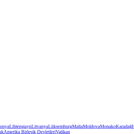
tonya
Lihtenştayn
Litvanya
Lüksemburg
Malta
Moldova
Monako
Karadağ
ık
Amerika Birleşik Devletleri
Vatikan