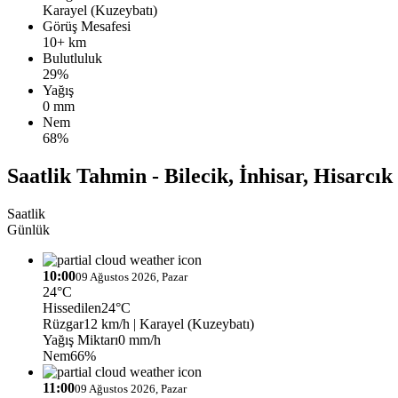
Karayel (Kuzeybatı)
Görüş Mesafesi
10+ km
Bulutluluk
29%
Yağış
0 mm
Nem
68%
Saatlik Tahmin - Bilecik, İnhisar, Hisarcık
Saatlik
Günlük
10:00
09 Ağustos 2026, Pazar
24°C
Hissedilen
24°C
Rüzgar
12 km/h
| Karayel (Kuzeybatı)
Yağış Miktarı
0 mm/h
Nem
66%
11:00
09 Ağustos 2026, Pazar