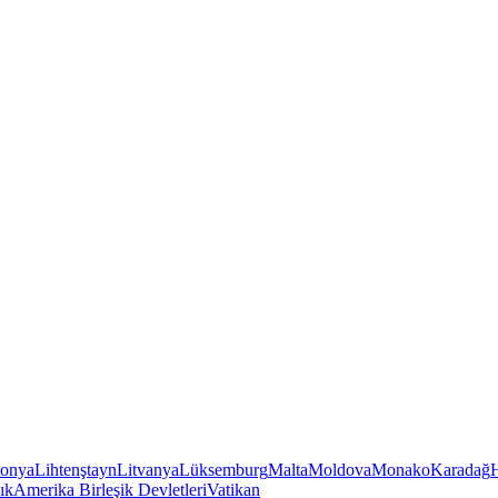
tonya
Lihtenştayn
Litvanya
Lüksemburg
Malta
Moldova
Monako
Karadağ
ık
Amerika Birleşik Devletleri
Vatikan