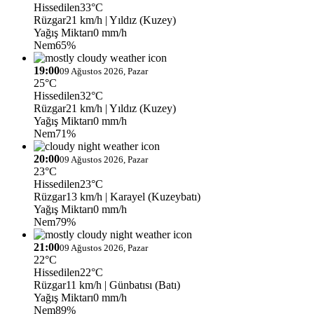
Hissedilen
33°C
Rüzgar
21 km/h
| Yıldız (Kuzey)
Yağış Miktarı
0 mm/h
Nem
65%
19:00
09 Ağustos 2026, Pazar
25°C
Hissedilen
32°C
Rüzgar
21 km/h
| Yıldız (Kuzey)
Yağış Miktarı
0 mm/h
Nem
71%
20:00
09 Ağustos 2026, Pazar
23°C
Hissedilen
23°C
Rüzgar
13 km/h
| Karayel (Kuzeybatı)
Yağış Miktarı
0 mm/h
Nem
79%
21:00
09 Ağustos 2026, Pazar
22°C
Hissedilen
22°C
Rüzgar
11 km/h
| Günbatısı (Batı)
Yağış Miktarı
0 mm/h
Nem
89%