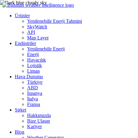
Ürünler
Yenilenebilir Enerji Tahmini
SkyWatch
API
Map Layer
Endüstriler
Yenilenebilir Enerji
Enerji
Havacılık
Lojistik
Liman
Hava Durumu
Türkiye
ABD
İspanya
İtalya
Fransa
Şirket
Hakkımızda
Bize Ulaşın
Kariyer
Blog
Weather Generator