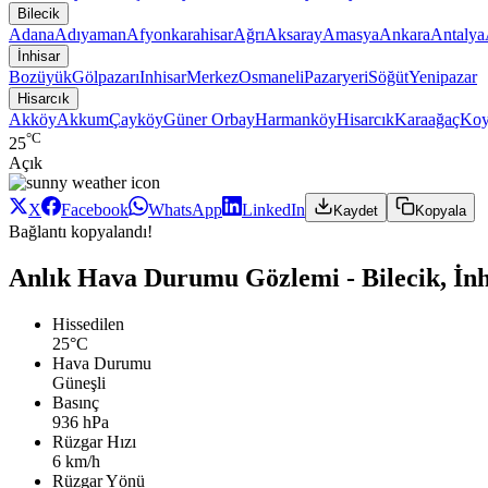
Bilecik
Adana
Adıyaman
Afyonkarahisar
Ağrı
Aksaray
Amasya
Ankara
Antalya
İnhisar
Bozüyük
Gölpazarı
Inhisar
Merkez
Osmaneli
Pazaryeri
Söğüt
Yenipazar
Hisarcık
Akköy
Akkum
Çayköy
Güner Orbay
Harmanköy
Hisarcık
Karaağaç
Koy
°C
25
Açık
X
Facebook
WhatsApp
LinkedIn
Kaydet
Kopyala
Bağlantı kopyalandı!
Anlık Hava Durumu Gözlemi - Bilecik, İnh
Hissedilen
25°C
Hava Durumu
Güneşli
Basınç
936 hPa
Rüzgar Hızı
6 km/h
Rüzgar Yönü