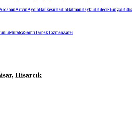
Ardahan
Artvin
Aydın
Balıkesir
Bartın
Batman
Bayburt
Bilecik
Bingöl
Bitlis
unlu
Muratça
Samrı
Tarpak
Tozman
Zafer
isar, Hisarcık