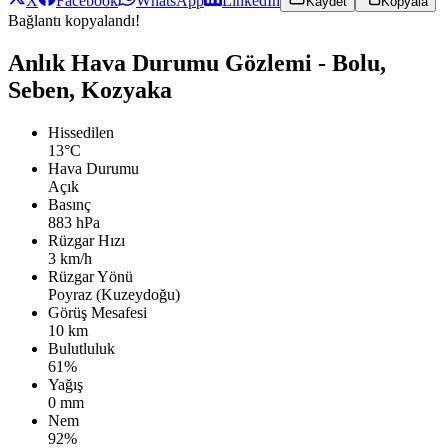
X
Facebook
WhatsApp
LinkedIn
Kaydet
Kopyala
Bağlantı kopyalandı!
Anlık Hava Durumu Gözlemi - Bolu,
Seben, Kozyaka
Hissedilen
13°C
Hava Durumu
Açık
Basınç
883 hPa
Rüzgar Hızı
3 km/h
Rüzgar Yönü
Poyraz (Kuzeydoğu)
Görüş Mesafesi
10 km
Bulutluluk
61%
Yağış
0 mm
Nem
92%