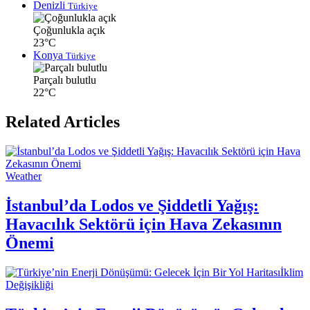
Denizli
Türkiye
Çoğunlukla açık
23°C
Konya
Türkiye
Parçalı bulutlu
22°C
Related Articles
Weather
İstanbul’da Lodos ve Şiddetli Yağış:
Havacılık Sektörü için Hava Zekasının
Önemi
İklim
Değişikliği