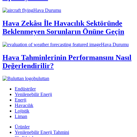
Hava Durumu
Hava Zekâsı İle Havacılık Sektöründe
Beklenmeyen Sorunların Önüne Geçin
Hava Durumu
Hava Tahminlerinin Performansını Nasıl
Değerlendirilir?
buluttan
Endüstriler
Yenilenebilir Enerji
Enerji
Havacılık
Lojistik
Liman
Ürünler
Yenilenebilir Enerji Tahmini