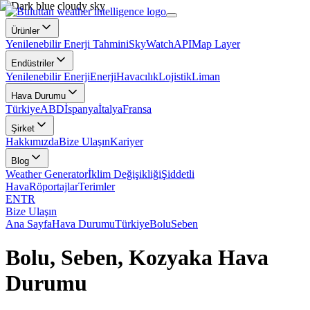
Ürünler
Yenilenebilir Enerji Tahmini
SkyWatch
API
Map Layer
Endüstriler
Yenilenebilir Enerji
Enerji
Havacılık
Lojistik
Liman
Hava Durumu
Türkiye
ABD
İspanya
İtalya
Fransa
Şirket
Hakkımızda
Bize Ulaşın
Kariyer
Blog
Weather Generator
İklim Değişikliği
Şiddetli
Hava
Röportajlar
Terimler
EN
TR
Bize Ulaşın
Ana Sayfa
Hava Durumu
Türkiye
Bolu
Seben
Bolu, Seben, Kozyaka Hava
Durumu