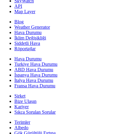
SkyWatch
API
Map Layer
Blog
Weather Generator
Hava Durumu
İklim Değişikliği
Şiddetli Hava
Röportajlar
Hava Durumu
Turkiye Hava Durumu
ABD Hava Durumu
İspanya Hava Durumu
İtalya Hava Durumu
Fransa Hava Durumu
Şirket
Bize Ulaşın
Kariyer
Sıkça Sorulan Sorular
Terimler
Albedo
Gök Gürültülü Fırtına