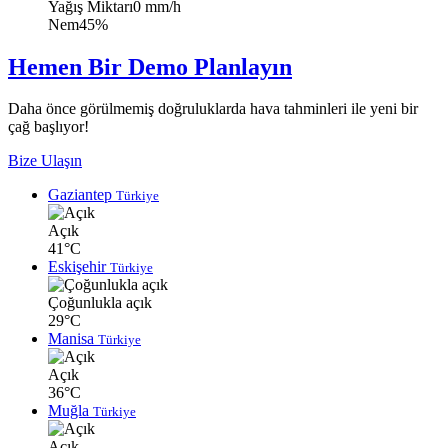
Yağış Miktarı
0 mm/h
Nem
45%
Hemen Bir Demo Planlayın
Daha önce görülmemiş doğruluklarda hava tahminleri ile yeni bir
çağ başlıyor!
Bize Ulaşın
Gaziantep
Türkiye
Açık
41°C
Eskişehir
Türkiye
Çoğunlukla açık
29°C
Manisa
Türkiye
Açık
36°C
Muğla
Türkiye
Açık