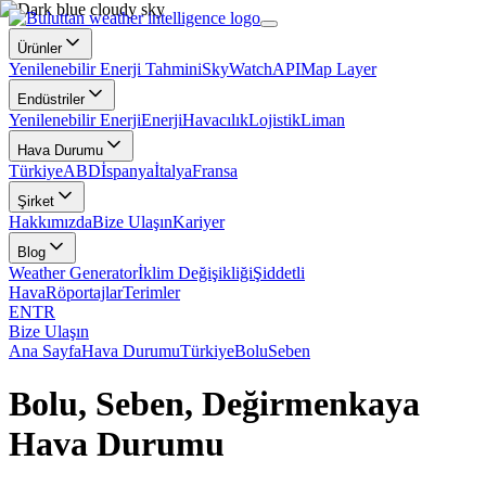
Ürünler
Yenilenebilir Enerji Tahmini
SkyWatch
API
Map Layer
Endüstriler
Yenilenebilir Enerji
Enerji
Havacılık
Lojistik
Liman
Hava Durumu
Türkiye
ABD
İspanya
İtalya
Fransa
Şirket
Hakkımızda
Bize Ulaşın
Kariyer
Blog
Weather Generator
İklim Değişikliği
Şiddetli
Hava
Röportajlar
Terimler
EN
TR
Bize Ulaşın
Ana Sayfa
Hava Durumu
Türkiye
Bolu
Seben
Bolu, Seben, Değirmenkaya
Hava Durumu