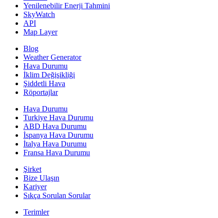
Yenilenebilir Enerji Tahmini
SkyWatch
API
Map Layer
Blog
Weather Generator
Hava Durumu
İklim Değişikliği
Şiddetli Hava
Röportajlar
Hava Durumu
Turkiye Hava Durumu
ABD Hava Durumu
İspanya Hava Durumu
İtalya Hava Durumu
Fransa Hava Durumu
Şirket
Bize Ulaşın
Kariyer
Sıkça Sorulan Sorular
Terimler