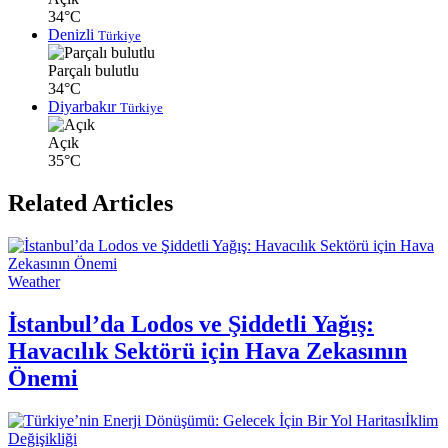
34°C
Denizli
Türkiye
Parçalı bulutlu
34°C
Diyarbakır
Türkiye
Açık
35°C
Related Articles
Weather
İstanbul’da Lodos ve Şiddetli Yağış:
Havacılık Sektörü için Hava Zekasının
Önemi
İklim
Değişikliği