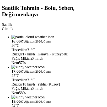
Saatlik Tahmin - Bolu, Seben,
Değirmenkaya
Saatlik
Günlük
16:00
07 Ağustos 2026, Cuma
26°C
Hissedilen
31°C
Rüzgar
17 km/h
| Karayel (Kuzeybatı)
Yağış Miktarı
0 mm/h
Nem
57%
17:00
07 Ağustos 2026, Cuma
25°C
Hissedilen
31°C
Rüzgar
18 km/h
| Yıldız (Kuzey)
Yağış Miktarı
0 mm/h
Nem
58%
18:00
07 Ağustos 2026, Cuma
24°C