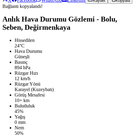
X
Facebook
WhatsApp
LinkedIn
Kaydet
Kopyala
Bağlantı kopyalandı!
Anlık Hava Durumu Gözlemi - Bolu,
Seben, Değirmenkaya
Hissedilen
24°C
Hava Durumu
Güneşli
Basınç
894 hPa
Rüzgar Hızı
12 km/h
Rüzgar Yönü
Karayel (Kuzeybatı)
Görüş Mesafesi
10+ km
Bulutluluk
45%
Yağış
0 mm
Nem
50%