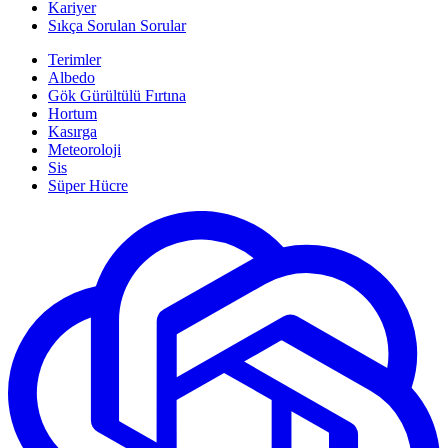
Kariyer
Sıkça Sorulan Sorular
Terimler
Albedo
Gök Gürültülü Fırtına
Hortum
Kasırga
Meteoroloji
Sis
Süper Hücre