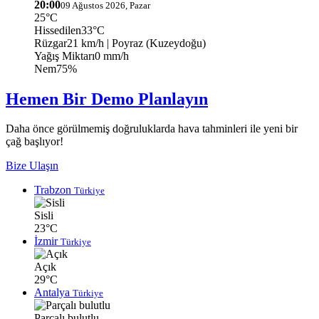
20:00
09 Ağustos 2026, Pazar
25°C
Hissedilen
33°C
Rüzgar
21 km/h
| Poyraz (Kuzeydoğu)
Yağış Miktarı
0 mm/h
Nem
75%
Hemen Bir Demo Planlayın
Daha önce görülmemiş doğruluklarda hava tahminleri ile yeni bir
çağ başlıyor!
Bize Ulaşın
Trabzon
Türkiye
Sisli
23°C
İzmir
Türkiye
Açık
29°C
Antalya
Türkiye
Parçalı bulutlu