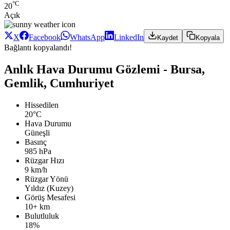
°C
20
Açık
X
Facebook
WhatsApp
LinkedIn
Kaydet
Kopyala
Bağlantı kopyalandı!
Anlık Hava Durumu Gözlemi - Bursa,
Gemlik, Cumhuriyet
Hissedilen
20°C
Hava Durumu
Güneşli
Basınç
985 hPa
Rüzgar Hızı
9 km/h
Rüzgar Yönü
Yıldız (Kuzey)
Görüş Mesafesi
10+ km
Bulutluluk
18%