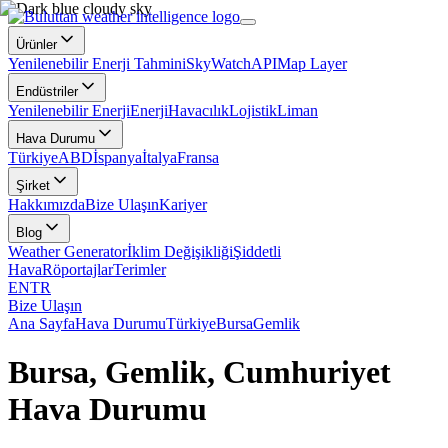
Ürünler
Yenilenebilir Enerji Tahmini
SkyWatch
API
Map Layer
Endüstriler
Yenilenebilir Enerji
Enerji
Havacılık
Lojistik
Liman
Hava Durumu
Türkiye
ABD
İspanya
İtalya
Fransa
Şirket
Hakkımızda
Bize Ulaşın
Kariyer
Blog
Weather Generator
İklim Değişikliği
Şiddetli
Hava
Röportajlar
Terimler
EN
TR
Bize Ulaşın
Ana Sayfa
Hava Durumu
Türkiye
Bursa
Gemlik
Bursa, Gemlik, Cumhuriyet
Hava Durumu