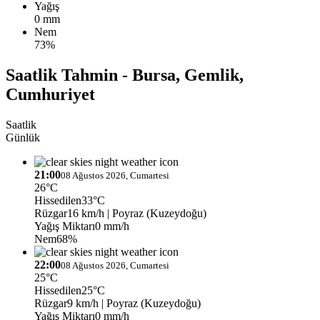
Yağış
0 mm
Nem
73%
Saatlik Tahmin - Bursa, Gemlik,
Cumhuriyet
Saatlik
Günlük
21:00
08 Ağustos 2026, Cumartesi
26°C
Hissedilen
33°C
Rüzgar
16 km/h
| Poyraz (Kuzeydoğu)
Yağış Miktarı
0 mm/h
Nem
68%
22:00
08 Ağustos 2026, Cumartesi
25°C
Hissedilen
25°C
Rüzgar
9 km/h
| Poyraz (Kuzeydoğu)
Yağış Miktarı
0 mm/h