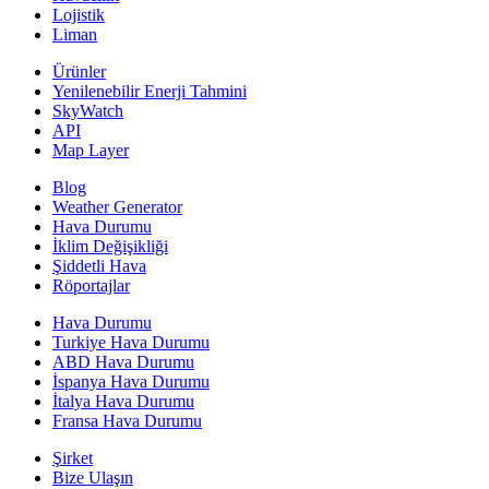
Lojistik
Liman
Ürünler
Yenilenebilir Enerji Tahmini
SkyWatch
API
Map Layer
Blog
Weather Generator
Hava Durumu
İklim Değişikliği
Şiddetli Hava
Röportajlar
Hava Durumu
Turkiye Hava Durumu
ABD Hava Durumu
İspanya Hava Durumu
İtalya Hava Durumu
Fransa Hava Durumu
Şirket
Bize Ulaşın