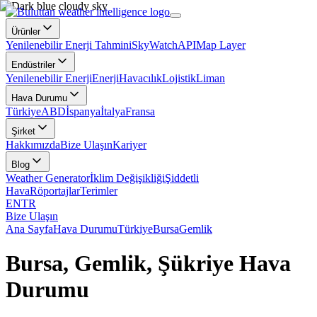
Ürünler
Yenilenebilir Enerji Tahmini
SkyWatch
API
Map Layer
Endüstriler
Yenilenebilir Enerji
Enerji
Havacılık
Lojistik
Liman
Hava Durumu
Türkiye
ABD
İspanya
İtalya
Fransa
Şirket
Hakkımızda
Bize Ulaşın
Kariyer
Blog
Weather Generator
İklim Değişikliği
Şiddetli
Hava
Röportajlar
Terimler
EN
TR
Bize Ulaşın
Ana Sayfa
Hava Durumu
Türkiye
Bursa
Gemlik
Bursa, Gemlik, Şükriye Hava
Durumu