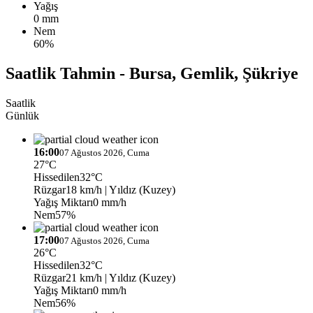
Yağış
0 mm
Nem
60%
Saatlik Tahmin - Bursa, Gemlik, Şükriye
Saatlik
Günlük
16:00
07 Ağustos 2026, Cuma
27°C
Hissedilen
32°C
Rüzgar
18 km/h
| Yıldız (Kuzey)
Yağış Miktarı
0 mm/h
Nem
57%
17:00
07 Ağustos 2026, Cuma
26°C
Hissedilen
32°C
Rüzgar
21 km/h
| Yıldız (Kuzey)
Yağış Miktarı
0 mm/h
Nem
56%