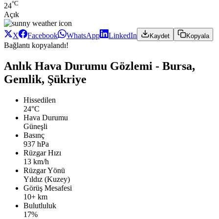
°C
24
Açık
X
Facebook
WhatsApp
LinkedIn
Kaydet
Kopyala
Bağlantı kopyalandı!
Anlık Hava Durumu Gözlemi - Bursa,
Gemlik, Şükriye
Hissedilen
24°C
Hava Durumu
Güneşli
Basınç
937 hPa
Rüzgar Hızı
13 km/h
Rüzgar Yönü
Yıldız (Kuzey)
Görüş Mesafesi
10+ km
Bulutluluk
17%