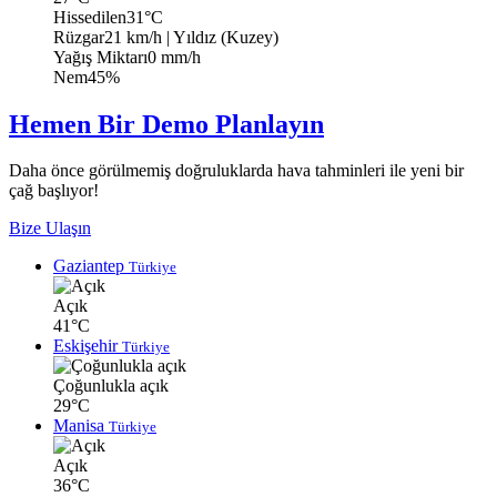
Hissedilen
31°C
Rüzgar
21 km/h
| Yıldız (Kuzey)
Yağış Miktarı
0 mm/h
Nem
45%
Hemen Bir Demo Planlayın
Daha önce görülmemiş doğruluklarda hava tahminleri ile yeni bir
çağ başlıyor!
Bize Ulaşın
Gaziantep
Türkiye
Açık
41°C
Eskişehir
Türkiye
Çoğunlukla açık
29°C
Manisa
Türkiye
Açık
36°C