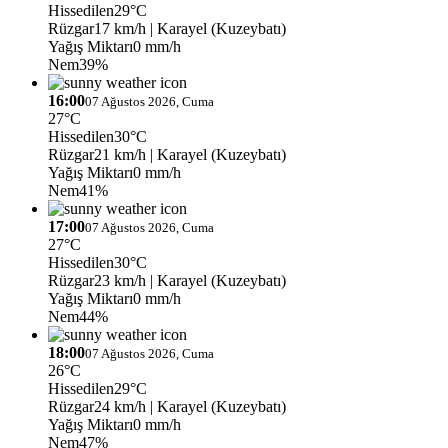
Hissedilen
29°C
Rüzgar
17 km/h
| Karayel (Kuzeybatı)
Yağış Miktarı
0 mm/h
Nem
39%
16:00
07 Ağustos 2026, Cuma
27°C
Hissedilen
30°C
Rüzgar
21 km/h
| Karayel (Kuzeybatı)
Yağış Miktarı
0 mm/h
Nem
41%
17:00
07 Ağustos 2026, Cuma
27°C
Hissedilen
30°C
Rüzgar
23 km/h
| Karayel (Kuzeybatı)
Yağış Miktarı
0 mm/h
Nem
44%
18:00
07 Ağustos 2026, Cuma
26°C
Hissedilen
29°C
Rüzgar
24 km/h
| Karayel (Kuzeybatı)
Yağış Miktarı
0 mm/h
Nem
47%