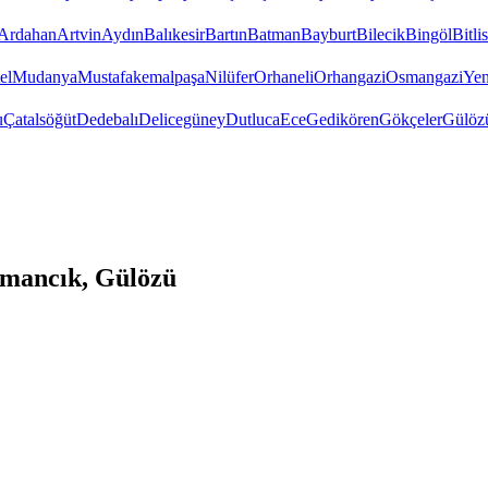
Ardahan
Artvin
Aydın
Balıkesir
Bartın
Batman
Bayburt
Bilecik
Bingöl
Bitlis
el
Mudanya
Mustafakemalpaşa
Nilüfer
Orhaneli
Orhangazi
Osmangazi
Yen
u
Çatalsöğüt
Dedebalı
Delicegüney
Dutluca
Ece
Gedikören
Gökçeler
Gülöz
mancık, Gülözü