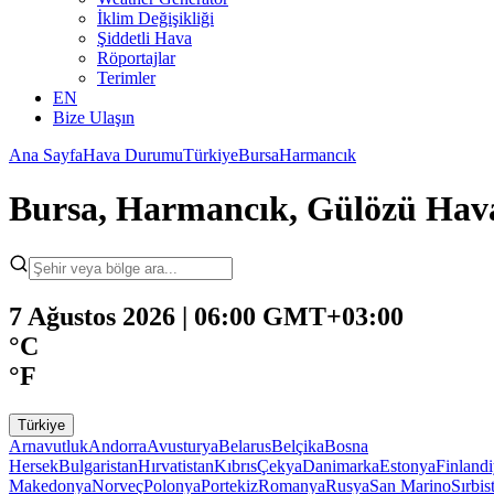
İklim Değişikliği
Şiddetli Hava
Röportajlar
Terimler
EN
Bize Ulaşın
Ana Sayfa
Hava Durumu
Türkiye
Bursa
Harmancık
Bursa, Harmancık, Gülözü Ha
7 Ağustos 2026 | 06:00 GMT+03:00
°C
°F
Türkiye
Arnavutluk
Andorra
Avusturya
Belarus
Belçika
Bosna
Hersek
Bulgaristan
Hırvatistan
Kıbrıs
Çekya
Danimarka
Estonya
Finland
Makedonya
Norveç
Polonya
Portekiz
Romanya
Rusya
San Marino
Sırbis