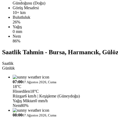
Gündoğusu (Doğu)
Görüş Mesafesi
10+ km
Bulutluluk
26%
Yağış
0 mm
Nem
86%
Saatlik Tahmin - Bursa, Harmancık, Gülö
Saatlik
Günlük
07:00
07 Ağustos 2026, Cuma
18°C
Hissedilen
18°C
Rüzgar
6 km/h
| Keşişleme (Güneydoğu)
Yağış Miktarı
0 mm/h
Nem
80%
08:00
07 Ağustos 2026, Cuma