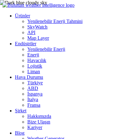
Ürünler
Yenilenebilir Enerji Tahmini
SkyWatch
API
Map Layer
Endüstriler
Yenilenebilir Enerji
Enerji
Havacılık
Lojistik
Liman
Hava Durumu
Türkiye
ABD
İspanya
İtalya
Fransa
Şirket
Hakkımızda
Bize Ulaşın
Kariyer
Blog
Weather Generator