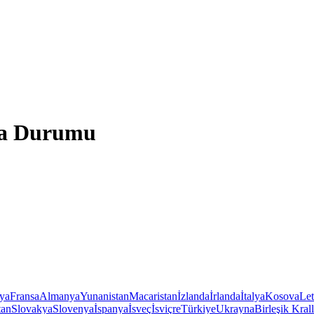
va Durumu
iya
Fransa
Almanya
Yunanistan
Macaristan
İzlanda
İrlanda
İtalya
Kosova
Le
tan
Slovakya
Slovenya
İspanya
İsveç
İsviçre
Türkiye
Ukrayna
Birleşik Krall