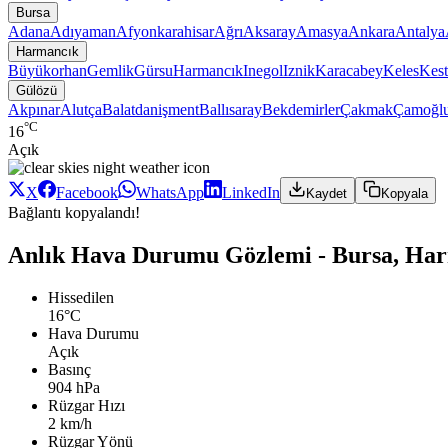
Bursa
Adana
Adıyaman
Afyonkarahisar
Ağrı
Aksaray
Amasya
Ankara
Antalya
Harmancık
Büyükorhan
Gemlik
Gürsu
Harmancık
Inegol
Iznik
Karacabey
Keles
Kest
Gülözü
Akpınar
Alutça
Balatdanişment
Ballısaray
Bekdemirler
Çakmak
Çamoğl
°C
16
Açık
X
Facebook
WhatsApp
LinkedIn
Kaydet
Kopyala
Bağlantı kopyalandı!
Anlık Hava Durumu Gözlemi - Bursa, Har
Hissedilen
16°C
Hava Durumu
Açık
Basınç
904 hPa
Rüzgar Hızı
2 km/h
Rüzgar Yönü