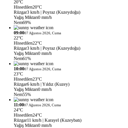
20°C
Hissedilen
20°C
Rüzgar
3 km/h
| Poyraz (Kuzeydoğu)
Yağış Miktarı
0 mm/h
Nem
69%
09:00
07 Ağustos 2026, Cuma
22°C
Hissedilen
22°C
Rüzgar
3 km/h
| Poyraz (Kuzeydoğu)
Yağış Miktarı
0 mm/h
Nem
61%
10:00
07 Ağustos 2026, Cuma
23°C
Hissedilen
23°C
Rüzgar
6 km/h
| Yıldız (Kuzey)
Yağış Miktarı
0 mm/h
Nem
55%
11:00
07 Ağustos 2026, Cuma
24°C
Hissedilen
24°C
Rüzgar
11 km/h
| Karayel (Kuzeybatı)
Yağış Miktarı
0 mm/h