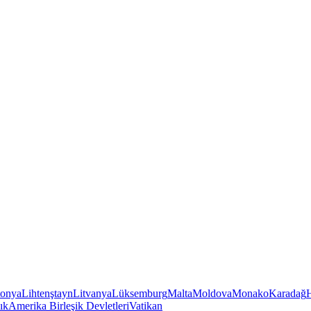
tonya
Lihtenştayn
Litvanya
Lüksemburg
Malta
Moldova
Monako
Karadağ
ık
Amerika Birleşik Devletleri
Vatikan