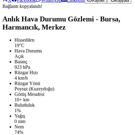
X
Facebook
WhatsApp
LinkedIn
Kaydet
Kopyala
Bağlantı kopyalandı!
Anlık Hava Durumu Gözlemi - Bursa,
Harmancık, Merkez
Hissedilen
19°C
Hava Durumu
Açık
Basınç
923 hPa
Rüzgar Hızı
4 km/h
Rüzgar Yönü
Poyraz (Kuzeydoğu)
Görüş Mesafesi
10+ km
Bulutluluk
1%
Yağış
0 mm
Nem
74%