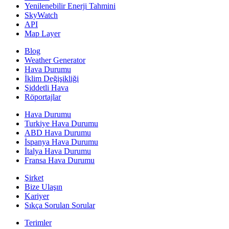
Yenilenebilir Enerji Tahmini
SkyWatch
API
Map Layer
Blog
Weather Generator
Hava Durumu
İklim Değişikliği
Şiddetli Hava
Röportajlar
Hava Durumu
Turkiye Hava Durumu
ABD Hava Durumu
İspanya Hava Durumu
İtalya Hava Durumu
Fransa Hava Durumu
Şirket
Bize Ulaşın
Kariyer
Sıkça Sorulan Sorular
Terimler