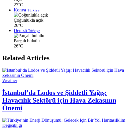
27°C
Konya
Türkiye
Çoğunlukla açık
26°C
Denizli
Türkiye
Parçalı bulutlu
26°C
Related Articles
Weather
İstanbul’da Lodos ve Şiddetli Yağış:
Havacılık Sektörü için Hava Zekasının
Önemi
İklim
Değişikliği