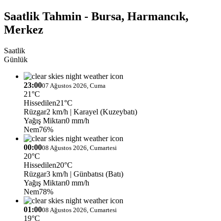
Saatlik Tahmin - Bursa, Harmancık,
Merkez
Saatlik
Günlük
23:00
07 Ağustos 2026, Cuma
21°C
Hissedilen
21°C
Rüzgar
2 km/h
| Karayel (Kuzeybatı)
Yağış Miktarı
0 mm/h
Nem
76%
00:00
08 Ağustos 2026, Cumartesi
20°C
Hissedilen
20°C
Rüzgar
3 km/h
| Günbatısı (Batı)
Yağış Miktarı
0 mm/h
Nem
78%
01:00
08 Ağustos 2026, Cumartesi
19°C