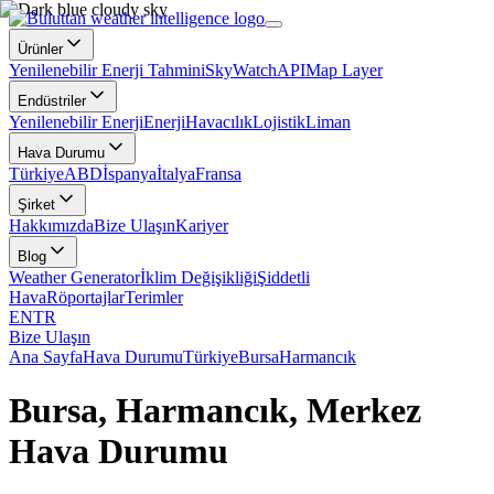
Ürünler
Yenilenebilir Enerji Tahmini
SkyWatch
API
Map Layer
Endüstriler
Yenilenebilir Enerji
Enerji
Havacılık
Lojistik
Liman
Hava Durumu
Türkiye
ABD
İspanya
İtalya
Fransa
Şirket
Hakkımızda
Bize Ulaşın
Kariyer
Blog
Weather Generator
İklim Değişikliği
Şiddetli
Hava
Röportajlar
Terimler
EN
TR
Bize Ulaşın
Ana Sayfa
Hava Durumu
Türkiye
Bursa
Harmancık
Bursa, Harmancık, Merkez
Hava Durumu