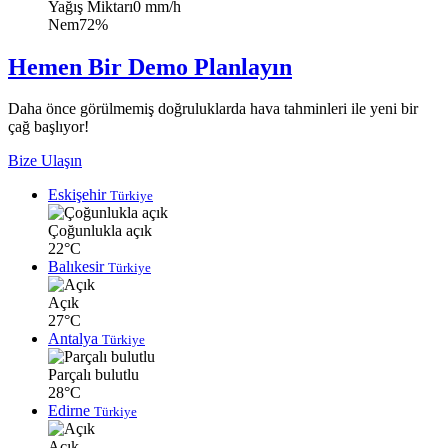
Yağış Miktarı
0 mm/h
Nem
72%
Hemen Bir Demo Planlayın
Daha önce görülmemiş doğruluklarda hava tahminleri ile yeni bir
çağ başlıyor!
Bize Ulaşın
Eskişehir
Türkiye
Çoğunlukla açık
22°C
Balıkesir
Türkiye
Açık
27°C
Antalya
Türkiye
Parçalı bulutlu
28°C
Edirne
Türkiye
Açık