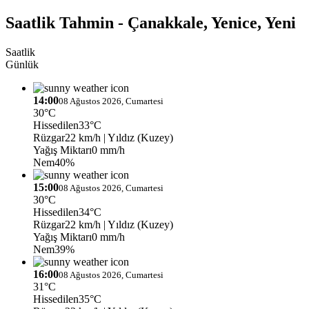
Saatlik Tahmin - Çanakkale, Yenice, Yeni
Saatlik
Günlük
14:00
08 Ağustos 2026, Cumartesi
30°C
Hissedilen
33°C
Rüzgar
22 km/h
| Yıldız (Kuzey)
Yağış Miktarı
0 mm/h
Nem
40%
15:00
08 Ağustos 2026, Cumartesi
30°C
Hissedilen
34°C
Rüzgar
22 km/h
| Yıldız (Kuzey)
Yağış Miktarı
0 mm/h
Nem
39%
16:00
08 Ağustos 2026, Cumartesi
31°C
Hissedilen
35°C