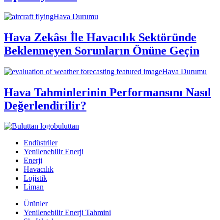
Hava Durumu
Hava Zekâsı İle Havacılık Sektöründe
Beklenmeyen Sorunların Önüne Geçin
Hava Durumu
Hava Tahminlerinin Performansını Nasıl
Değerlendirilir?
buluttan
Endüstriler
Yenilenebilir Enerji
Enerji
Havacılık
Lojistik
Liman
Ürünler
Yenilenebilir Enerji Tahmini