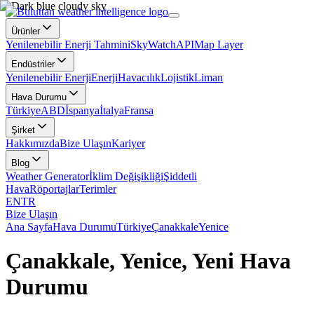
Ürünler
Yenilenebilir Enerji Tahmini
SkyWatch
API
Map Layer
Endüstriler
Yenilenebilir Enerji
Enerji
Havacılık
Lojistik
Liman
Hava Durumu
Türkiye
ABD
İspanya
İtalya
Fransa
Şirket
Hakkımızda
Bize Ulaşın
Kariyer
Blog
Weather Generator
İklim Değişikliği
Şiddetli
Hava
Röportajlar
Terimler
EN
TR
Bize Ulaşın
Ana Sayfa
Hava Durumu
Türkiye
Çanakkale
Yenice
Çanakkale, Yenice, Yeni Hava
Durumu