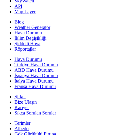
SkyWatch
API
Map Layer
Blog
Weather Generator
Hava Durumu
İklim Değişikliği
Şiddetli Hava
Röportajlar
Hava Durumu
Turkiye Hava Durumu
ABD Hava Durumu
İspanya Hava Durumu
İtalya Hava Durumu
Fransa Hava Durumu
Şirket
Bize Ulaşın
Kariyer
Sıkça Sorulan Sorular
Terimler
Albedo
Gök Gürültülü Fırtına