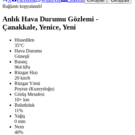
X
Facebook
WhatsApp
LinkedIn
Kaydet
Kopyala
Bağlantı kopyalandı!
Anlık Hava Durumu Gözlemi -
Çanakkale, Yenice, Yeni
Hissedilen
35°C
Hava Durumu
Güneşli
Basınç
964 hPa
Rüzgar Hızı
20 km/h
Rüzgar Yönü
Poyraz (Kuzeydoğu)
Görüş Mesafesi
10+ km
Bulutluluk
11%
Yağış
0 mm
Nem
40%