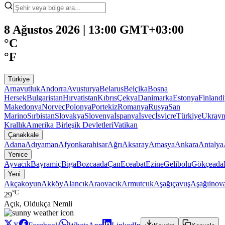
8 Ağustos 2026 | 13:00 GMT+03:00
°C
°F
Türkiye
Arnavutluk
Andorra
Avusturya
Belarus
Belçika
Bosna
Hersek
Bulgaristan
Hırvatistan
Kıbrıs
Çekya
Danimarka
Estonya
Finland
Makedonya
Norveç
Polonya
Portekiz
Romanya
Rusya
San
Marino
Sırbistan
Slovakya
Slovenya
İspanya
İsveç
İsviçre
Türkiye
Ukray
Krallık
Amerika Birleşik Devletleri
Vatikan
Çanakkale
Adana
Adıyaman
Afyonkarahisar
Ağrı
Aksaray
Amasya
Ankara
Antalya
Yenice
Ayvacık
Bayramiç
Biga
Bozcaada
Çan
Eceabat
Ezine
Gelibolu
Gökçeada
Yeni
Akçakoyun
Akköy
Alancık
Araovacık
Armutcuk
Aşağıçavuş
Aşağıinov
°C
29
Açık, Oldukça Nemli