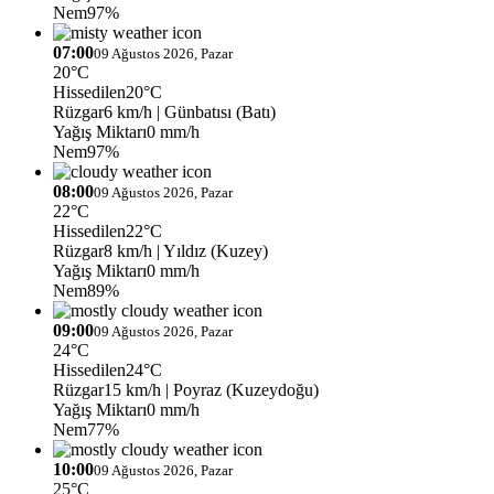
Nem
97%
07:00
09 Ağustos 2026, Pazar
20°C
Hissedilen
20°C
Rüzgar
6 km/h
| Günbatısı (Batı)
Yağış Miktarı
0 mm/h
Nem
97%
08:00
09 Ağustos 2026, Pazar
22°C
Hissedilen
22°C
Rüzgar
8 km/h
| Yıldız (Kuzey)
Yağış Miktarı
0 mm/h
Nem
89%
09:00
09 Ağustos 2026, Pazar
24°C
Hissedilen
24°C
Rüzgar
15 km/h
| Poyraz (Kuzeydoğu)
Yağış Miktarı
0 mm/h
Nem
77%
10:00
09 Ağustos 2026, Pazar
25°C