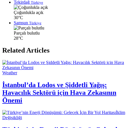
Tekirdağ
Türkiye
Çoğunlukla açık
30°C
Samsun
Türkiye
Parçalı bulutlu
28°C
Related Articles
Weather
İstanbul’da Lodos ve Şiddetli Yağış:
Havacılık Sektörü için Hava Zekasının
Önemi
İklim
Değişikliği