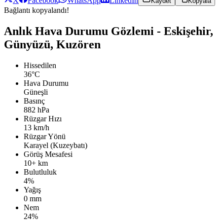
X
Facebook
WhatsApp
LinkedIn
Kaydet
Kopyala
Bağlantı kopyalandı!
Anlık Hava Durumu Gözlemi - Eskişehir,
Günyüzü, Kuzören
Hissedilen
36°C
Hava Durumu
Güneşli
Basınç
882 hPa
Rüzgar Hızı
13 km/h
Rüzgar Yönü
Karayel (Kuzeybatı)
Görüş Mesafesi
10+ km
Bulutluluk
4%
Yağış
0 mm
Nem
24%