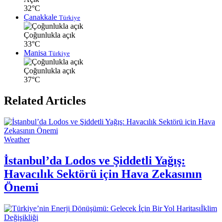
32°C
Çanakkale
Türkiye
Çoğunlukla açık
33°C
Manisa
Türkiye
Çoğunlukla açık
37°C
Related Articles
Weather
İstanbul’da Lodos ve Şiddetli Yağış:
Havacılık Sektörü için Hava Zekasının
Önemi
İklim
Değişikliği