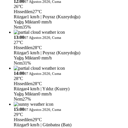
12:00
07 Ağustos 2026, Cuma
26°C
Hissedilen
27°C
Rüzgar
1 km/h
| Poyraz (Kuzeydoğu)
Yağış Miktarı
0 mm/h
Nem
35%
13:00
07 Ağustos 2026, Cuma
27°C
Hissedilen
28°C
Rüzgar
5 km/h
| Poyraz (Kuzeydoğu)
Yağış Miktarı
0 mm/h
Nem
31%
14:00
07 Ağustos 2026, Cuma
28°C
Hissedilen
28°C
Rüzgar
4 km/h
| Yıldız (Kuzey)
Yağış Miktarı
0 mm/h
Nem
27%
15:00
07 Ağustos 2026, Cuma
29°C
Hissedilen
29°C
Rüzgar
9 km/h
| Günbatısı (Batı)