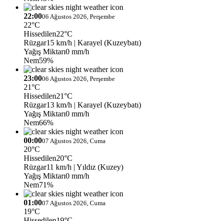
22:00
06 Ağustos 2026, Perşembe
22°C
Hissedilen
22°C
Rüzgar
15 km/h
| Karayel (Kuzeybatı)
Yağış Miktarı
0 mm/h
Nem
59%
23:00
06 Ağustos 2026, Perşembe
21°C
Hissedilen
21°C
Rüzgar
13 km/h
| Karayel (Kuzeybatı)
Yağış Miktarı
0 mm/h
Nem
66%
00:00
07 Ağustos 2026, Cuma
20°C
Hissedilen
20°C
Rüzgar
11 km/h
| Yıldız (Kuzey)
Yağış Miktarı
0 mm/h
Nem
71%
01:00
07 Ağustos 2026, Cuma
19°C
Hissedilen
19°C