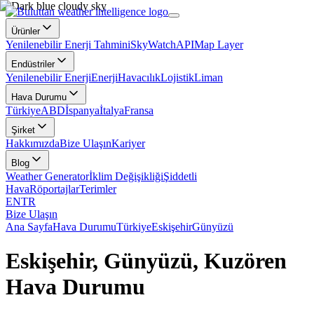
Ürünler
Yenilenebilir Enerji Tahmini
SkyWatch
API
Map Layer
Endüstriler
Yenilenebilir Enerji
Enerji
Havacılık
Lojistik
Liman
Hava Durumu
Türkiye
ABD
İspanya
İtalya
Fransa
Şirket
Hakkımızda
Bize Ulaşın
Kariyer
Blog
Weather Generator
İklim Değişikliği
Şiddetli
Hava
Röportajlar
Terimler
EN
TR
Bize Ulaşın
Ana Sayfa
Hava Durumu
Türkiye
Eskişehir
Günyüzü
Eskişehir, Günyüzü, Kuzören
Hava Durumu