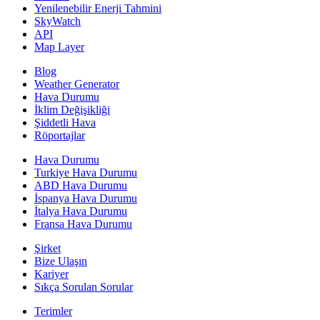
Yenilenebilir Enerji Tahmini
SkyWatch
API
Map Layer
Blog
Weather Generator
Hava Durumu
İklim Değişikliği
Şiddetli Hava
Röportajlar
Hava Durumu
Turkiye Hava Durumu
ABD Hava Durumu
İspanya Hava Durumu
İtalya Hava Durumu
Fransa Hava Durumu
Şirket
Bize Ulaşın
Kariyer
Sıkça Sorulan Sorular
Terimler