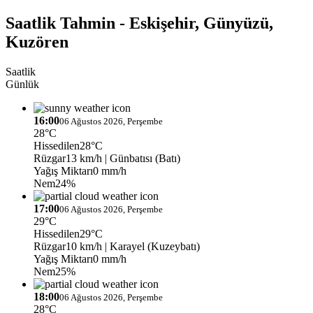
Saatlik Tahmin - Eskişehir, Günyüzü,
Kuzören
Saatlik
Günlük
16:00
06 Ağustos 2026, Perşembe
28°C
Hissedilen
28°C
Rüzgar
13 km/h
| Günbatısı (Batı)
Yağış Miktarı
0 mm/h
Nem
24%
17:00
06 Ağustos 2026, Perşembe
29°C
Hissedilen
29°C
Rüzgar
10 km/h
| Karayel (Kuzeybatı)
Yağış Miktarı
0 mm/h
Nem
25%
18:00
06 Ağustos 2026, Perşembe
28°C