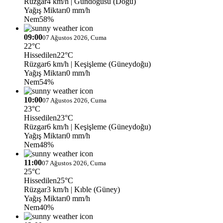
Rüzgar
4 km/h
| Gündoğusu (Doğu)
Yağış Miktarı
0 mm/h
Nem
58%
09:00
07 Ağustos 2026, Cuma
22°C
Hissedilen
22°C
Rüzgar
6 km/h
| Keşişleme (Güneydoğu)
Yağış Miktarı
0 mm/h
Nem
54%
10:00
07 Ağustos 2026, Cuma
23°C
Hissedilen
23°C
Rüzgar
6 km/h
| Keşişleme (Güneydoğu)
Yağış Miktarı
0 mm/h
Nem
48%
11:00
07 Ağustos 2026, Cuma
25°C
Hissedilen
25°C
Rüzgar
3 km/h
| Kıble (Güney)
Yağış Miktarı
0 mm/h
Nem
40%