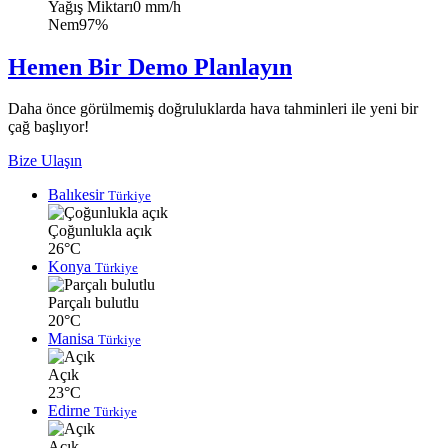
Yağış Miktarı
0 mm/h
Nem
97%
Hemen Bir Demo Planlayın
Daha önce görülmemiş doğruluklarda hava tahminleri ile yeni bir
çağ başlıyor!
Bize Ulaşın
Balıkesir
Türkiye
Çoğunlukla açık
26°C
Konya
Türkiye
Parçalı bulutlu
20°C
Manisa
Türkiye
Açık
23°C
Edirne
Türkiye
Açık