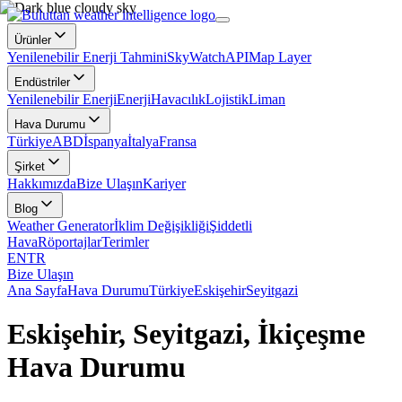
Ürünler
Yenilenebilir Enerji Tahmini
SkyWatch
API
Map Layer
Endüstriler
Yenilenebilir Enerji
Enerji
Havacılık
Lojistik
Liman
Hava Durumu
Türkiye
ABD
İspanya
İtalya
Fransa
Şirket
Hakkımızda
Bize Ulaşın
Kariyer
Blog
Weather Generator
İklim Değişikliği
Şiddetli
Hava
Röportajlar
Terimler
EN
TR
Bize Ulaşın
Ana Sayfa
Hava Durumu
Türkiye
Eskişehir
Seyitgazi
Eskişehir, Seyitgazi, İkiçeşme
Hava Durumu