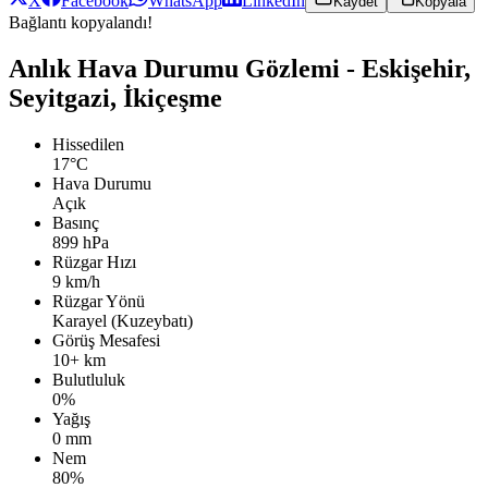
X
Facebook
WhatsApp
LinkedIn
Kaydet
Kopyala
Bağlantı kopyalandı!
Anlık Hava Durumu Gözlemi - Eskişehir,
Seyitgazi, İkiçeşme
Hissedilen
17°C
Hava Durumu
Açık
Basınç
899 hPa
Rüzgar Hızı
9 km/h
Rüzgar Yönü
Karayel (Kuzeybatı)
Görüş Mesafesi
10+ km
Bulutluluk
0%
Yağış
0 mm
Nem
80%