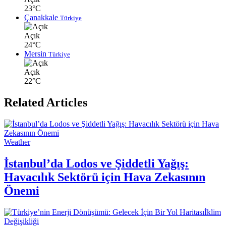
23°C
Çanakkale
Türkiye
Açık
24°C
Mersin
Türkiye
Açık
22°C
Related Articles
Weather
İstanbul’da Lodos ve Şiddetli Yağış:
Havacılık Sektörü için Hava Zekasının
Önemi
İklim
Değişikliği