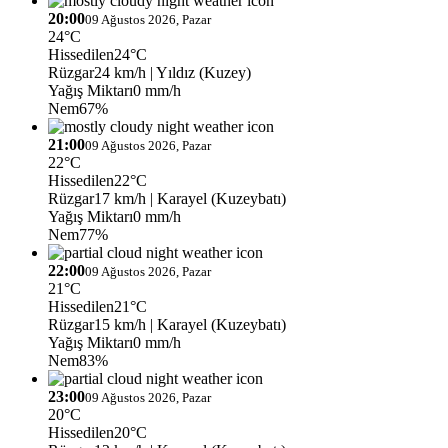
20:00
09 Ağustos 2026, Pazar
24°C
Hissedilen
24°C
Rüzgar
24 km/h
| Yıldız (Kuzey)
Yağış Miktarı
0 mm/h
Nem
67%
21:00
09 Ağustos 2026, Pazar
22°C
Hissedilen
22°C
Rüzgar
17 km/h
| Karayel (Kuzeybatı)
Yağış Miktarı
0 mm/h
Nem
77%
22:00
09 Ağustos 2026, Pazar
21°C
Hissedilen
21°C
Rüzgar
15 km/h
| Karayel (Kuzeybatı)
Yağış Miktarı
0 mm/h
Nem
83%
23:00
09 Ağustos 2026, Pazar
20°C
Hissedilen
20°C