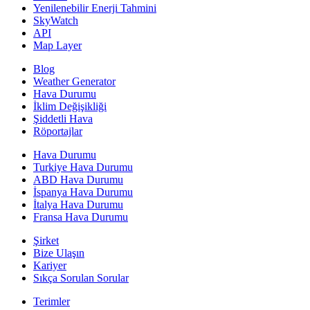
Yenilenebilir Enerji Tahmini
SkyWatch
API
Map Layer
Blog
Weather Generator
Hava Durumu
İklim Değişikliği
Şiddetli Hava
Röportajlar
Hava Durumu
Turkiye Hava Durumu
ABD Hava Durumu
İspanya Hava Durumu
İtalya Hava Durumu
Fransa Hava Durumu
Şirket
Bize Ulaşın
Kariyer
Sıkça Sorulan Sorular
Terimler