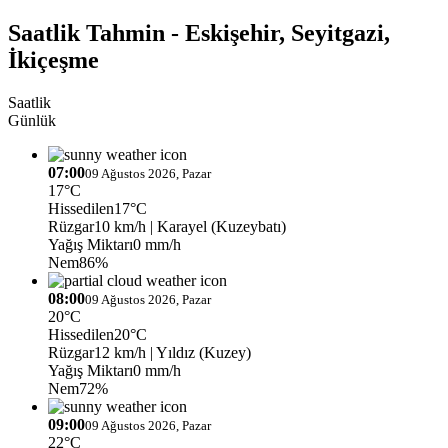
Saatlik Tahmin - Eskişehir, Seyitgazi,
İkiçeşme
Saatlik
Günlük
07:00
09 Ağustos 2026, Pazar
17°C
Hissedilen
17°C
Rüzgar
10 km/h
| Karayel (Kuzeybatı)
Yağış Miktarı
0 mm/h
Nem
86%
08:00
09 Ağustos 2026, Pazar
20°C
Hissedilen
20°C
Rüzgar
12 km/h
| Yıldız (Kuzey)
Yağış Miktarı
0 mm/h
Nem
72%
09:00
09 Ağustos 2026, Pazar
22°C