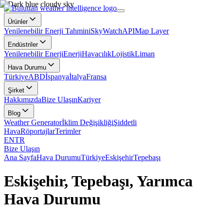
Ürünler
Yenilenebilir Enerji Tahmini
SkyWatch
API
Map Layer
Endüstriler
Yenilenebilir Enerji
Enerji
Havacılık
Lojistik
Liman
Hava Durumu
Türkiye
ABD
İspanya
İtalya
Fransa
Şirket
Hakkımızda
Bize Ulaşın
Kariyer
Blog
Weather Generator
İklim Değişikliği
Şiddetli
Hava
Röportajlar
Terimler
EN
TR
Bize Ulaşın
Ana Sayfa
Hava Durumu
Türkiye
Eskişehir
Tepebaşı
Eskişehir, Tepebaşı, Yarımca
Hava Durumu