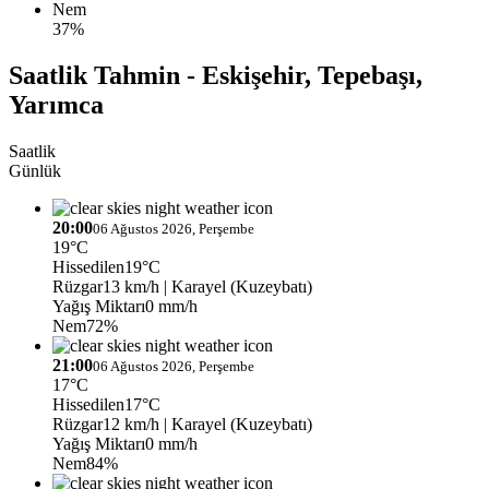
Nem
37%
Saatlik Tahmin - Eskişehir, Tepebaşı,
Yarımca
Saatlik
Günlük
20:00
06 Ağustos 2026, Perşembe
19°C
Hissedilen
19°C
Rüzgar
13 km/h
| Karayel (Kuzeybatı)
Yağış Miktarı
0 mm/h
Nem
72%
21:00
06 Ağustos 2026, Perşembe
17°C
Hissedilen
17°C
Rüzgar
12 km/h
| Karayel (Kuzeybatı)
Yağış Miktarı
0 mm/h
Nem
84%