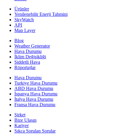
Ürünler
Yenilenebilir Enerji Tahmini
SkyWatch
API
Map Layer
Blog
Weather Generator
Hava Durumu
İklim Değişikliği
Şiddetli Hava
Röportajlar
Hava Durumu
Turkiye Hava Durumu
ABD Hava Durumu
İspanya Hava Durumu
İtalya Hava Durumu
Fransa Hava Durumu
Şirket
Bize Ulaşın
Kariyer
Sıkça Sorulan Sorular