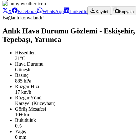
X
Facebook
WhatsApp
LinkedIn
Kaydet
Kopyala
Bağlantı kopyalandı!
Anlık Hava Durumu Gözlemi - Eskişehir,
Tepebaşı, Yarımca
Hissedilen
31°C
Hava Durumu
Güneşli
Basınç
885 hPa
Rüzgar Hızı
17 km/h
Rüzgar Yönü
Karayel (Kuzeybatı)
Görüş Mesafesi
10+ km
Bulutluluk
0%
Yağış
0 mm