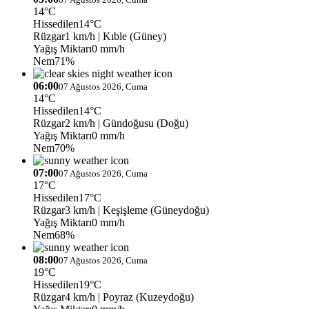
14°C
Hissedilen
14°C
Rüzgar
1 km/h
| Kıble (Güney)
Yağış Miktarı
0 mm/h
Nem
71%
06:00
07 Ağustos 2026, Cuma
14°C
Hissedilen
14°C
Rüzgar
2 km/h
| Gündoğusu (Doğu)
Yağış Miktarı
0 mm/h
Nem
70%
07:00
07 Ağustos 2026, Cuma
17°C
Hissedilen
17°C
Rüzgar
3 km/h
| Keşişleme (Güneydoğu)
Yağış Miktarı
0 mm/h
Nem
68%
08:00
07 Ağustos 2026, Cuma
19°C
Hissedilen
19°C
Rüzgar
4 km/h
| Poyraz (Kuzeydoğu)