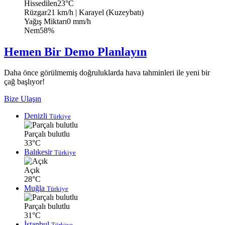
Hissedilen
23°C
Rüzgar
21 km/h
| Karayel (Kuzeybatı)
Yağış Miktarı
0 mm/h
Nem
58%
Hemen Bir Demo Planlayın
Daha önce görülmemiş doğruluklarda hava tahminleri ile yeni bir
çağ başlıyor!
Bize Ulaşın
Denizli
Türkiye
Parçalı bulutlu
33°C
Balıkesir
Türkiye
Açık
28°C
Muğla
Türkiye
Parçalı bulutlu
31°C
İstanbul
Türkiye